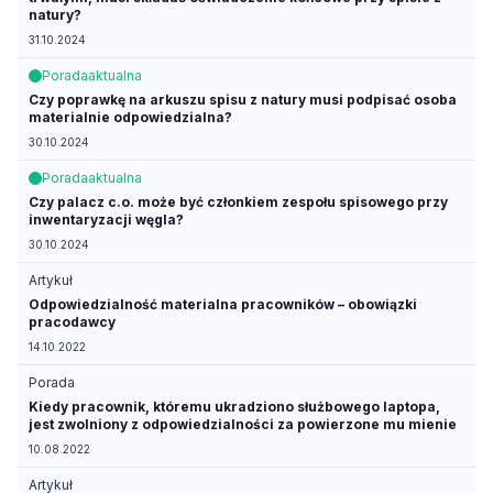
natury?
31.10.2024
Porada
aktualna
Czy poprawkę na arkuszu spisu z natury musi podpisać osoba
materialnie odpowiedzialna?
30.10.2024
Porada
aktualna
Czy palacz c.o. może być członkiem zespołu spisowego przy
inwentaryzacji węgla?
30.10.2024
Artykuł
Odpowiedzialność materialna pracowników – obowiązki
pracodawcy
14.10.2022
Porada
Kiedy pracownik, któremu ukradziono służbowego laptopa,
jest zwolniony z odpowiedzialności za powierzone mu mienie
10.08.2022
Artykuł