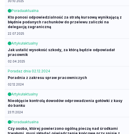
30.10.2025
Porada
aktualna
Kto ponosi odpowiedzialność za stratę kursową wynikającą z
błędnie podanych rachunków do przelewu zaliczki na
delegację zagraniczną
22.07.2025
Artykuł
aktualny
Jak ustalić wysokość szkody, za którą będzie odpowiadał
pracownik
02.04.2025
Porada
z dnia 02.12.2024
Poradnia z zakresu spraw pracowniczych
02.12.2024
Artykuł
aktualny
Nieobjęcie kontrolą dowodów odprowadzenia gotówki z kasy
do banku
23.11.2024
Porada
aktualna
Czy osoba, której powierzono ogólną pieczę nad środkami
trwałymi, musi składać oświadczenie końcowe przy spisie z