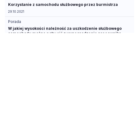
Korzystanie z samochodu służbowego przez burmistrza
29.10.2021
Porada
W jakiej wysokości należność za uszkodzenie służbowego
samochodu można potrącić z wynagrodzenia pracownika
13.09.2021
Porada
Czy pracownik poniesie pełną odpowiedzialność materialną
mimo braku umowy o powierzeniu mienia
13.09.2018
Artykuł
Na jakich warunkach powierzać pracownikom pieniądze
10.08.2018
Porada
Pracownik nie odpowiada za mienie powierzone mu
nieprawidłowo
03.07.2018
Artykuł
Odpowiedzialność za powierzone mienie