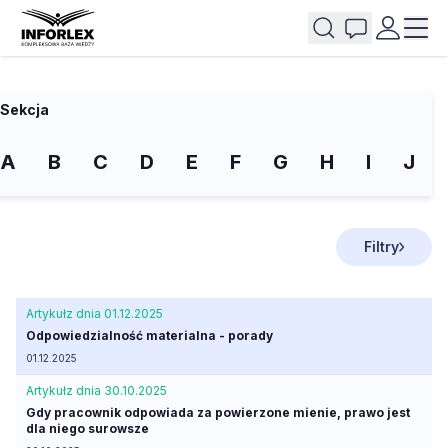
Sekcja
A
B
C
D
E
F
G
H
I
J
Filtry
Artykuł
z dnia 01.12.2025
Odpowiedzialność materialna - porady
01.12.2025
Artykuł
z dnia 30.10.2025
Gdy pracownik odpowiada za powierzone mienie, prawo jest
dla niego surowsze