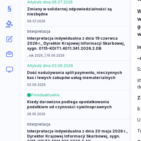
Artykuł
z dnia 06.07.2026
Zmiany w solidarnej odpowiedzialności są
W
niezbędne
w
06.07.2026
g
Interpretacja
w
Interpretacja indywidualna z dnia 19 czerwca
2026 r., Dyrektor Krajowej Informacji Skarbowej,
I
sygn. 0115-KDIT1.4011.341.2026.2.DB
, rok 2026, | 19.06.2026
–
Artykuł
z dnia 03.06.2026
S
Dość nadużywania split paymentu, nieczynnych
kas i lewych zakupów usług niematerialnych
s
03.06.2026
d
Porada
aktualna
Z
Kiedy darowizna podlega opodatkowaniu
podatkiem od czynności cywilnoprawnych
8
28.05.2026
U
Interpretacja
T
Interpretacja indywidualna z dnia 20 maja 2026 r.,
Dyrektor Krajowej Informacji Skarbowej, sygn.