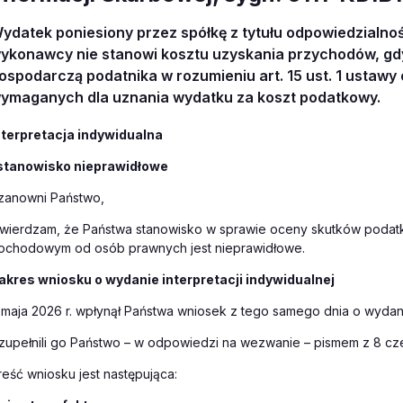
ydatek poniesiony przez spółkę z tytułu odpowiedzialno
ykonawcy nie stanowi kosztu uzyskania przychodów, gdyż
ospodarczą podatnika w rozumieniu art. 15 ust. 1 ustawy 
ymaganych dla uznania wydatku za koszt podatkowy.
nterpretacja indywidualna
stanowisko nieprawidłowe
zanowni Państwo,
twierdzam, że Państwa stanowisko w sprawie oceny skutków poda
ochodowym od osób prawnych jest nieprawidłowe.
akres wniosku o wydanie interpretacji indywidualnej
 maja 2026 r. wpłynął Państwa wniosek z tego samego dnia o wydanie
zupełnili go Państwo – w odpowiedzi na wezwanie – pismem z 8 cz
reść wniosku jest następująca: