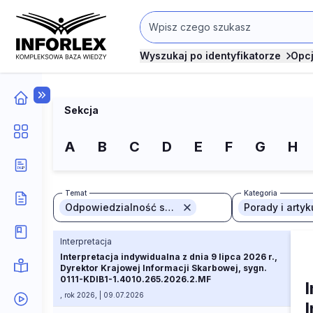
Wyszukaj po identyfikatorze
Opc
Sekcja
A
B
C
D
E
F
G
H
Temat
Kategoria
Odpowiedzialność solidarna
Porady i artyk
Interpretacja
Interpretacja indywidualna z dnia 9 lipca 2026 r.,
Dyrektor Krajowej Informacji Skarbowej, sygn.
0111-KDIB1-1.4010.265.2026.2.MF
I
, rok 2026, | 09.07.2026