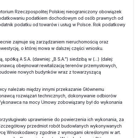
rytorium Rzeczpospolitej Polskiej nieograniczony obowiązek
 opodatkowaniu podatkiem dochodowym od osób prawnych od
odatnik podatku od towarów i usług w Polsce. Rok podatkowy
ecnie zajmuje się zarządzaniem nieruchomością oraz
westycję, o której mowa w dalszej części wniosku.
ółką A S.A. (dawniej: „B S.A.”) siedzibą w (…) (dalej:
awcą obejmował rewitalizację terenów przemysłowych,
z budowie nowych budynków wraz z towarzyszącą
y należało między innymi przekazanie Głównemu
nawcą rozwiązań technicznych, dokonywanie odbiorów
 Wykonawca na mocy Umowy zobowiązany był do wykonania
zysługiwało uprawnienie do powierzenia ich wykonania, za
Szczegółowy przedmiot robót budowlanych wykonywanych
ę Wnioskodawcy zgodnie z wymogami określonymi w art.