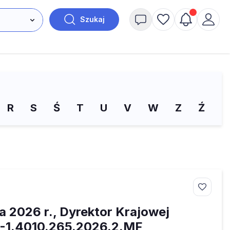
Szukaj
R
S
Ś
T
U
V
W
Z
Ź
Ż
ca 2026 r., Dyrektor Krajowej
B1-1.4010.265.2026.2.MF