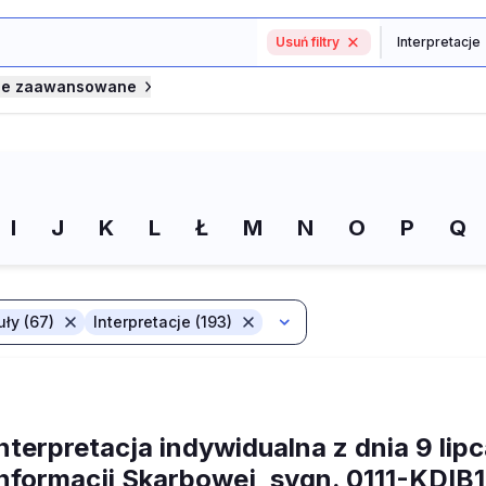
Usuń filtry
je zaawansowane
I
J
K
L
Ł
M
N
O
P
Q
uły (67)
Interpretacje (193)
nterpretacja indywidualna z dnia 9 lip
Informacji Skarbowej, sygn. 0111-KDI