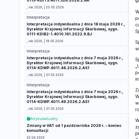
0115-KDIT3.4011.326.2026.2.AK
O
, rok 2026, | 20.05.2026
W
Interpretacja
p
Interpretacja indywidualna z dnia 18 maja 2026 r.,
c
Dyrektor Krajowej Informacji Skarbowej, sygn.
S
0111-KDIB2-1.4010.161.2022.9.BJ
, rok 2026, | 18.05.2026
S
w
Interpretacja
Interpretacja indywidualna z dnia 7 maja 2026 r.,
S
Dyrektor Krajowej Informacji Skarbowej, sygn.
„
0114-KDWP.4011.48.2026.2.AS1
p
, rok 2026, | 07.05.2026
i
Interpretacja
Z
Interpretacja indywidualna z dnia 7 maja 2026 r.,
W
Dyrektor Krajowej Informacji Skarbowej, sygn.
0114-KDWP.4011.49.2026.2.AS1
w
, rok 2026, | 07.05.2026
r
Artykuł
aktualny
W
Zmiany w VAT od 1 października 2026 r. – koniec
z
konsultacji
p
23.04.2026