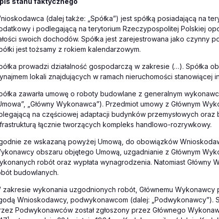
pis stanu faktycznego
nioskodawca (dalej także: „Spółka”) jest spółką posiadającą na te
odatkowy i podlegającą na terytorium Rzeczypospolitej Polskiej
ałości swoich dochodów. Spółka jest zarejestrowana jako czynny p
półki jest tożsamy z rokiem kalendarzowym.
półka prowadzi działalność gospodarczą w zakresie (…). Spółka ob
ynajmem lokali znajdujących w ramach nieruchomości stanowiącej in
półka zawarła umowę o roboty budowlane z generalnym wykonawcą, sp
Umowa”, „Główny Wykonawca”). Przedmiot umowy z Głównym Wykon
olegającą na częściowej adaptacji budynków przemysłowych ora
nfrastrukturą łącznie tworzących kompleks handlowo-rozrywkowy.
godnie ze wskazaną powyżej Umową, do obowiązków Wnioskodawc
ykonawcy obszaru objętego Umową, uzgadnianie z Głównym Wyko
ykonanych robót oraz wypłata wynagrodzenia. Natomiast Główny
obót budowlanych.
 zakresie wykonania uzgodnionych robót, Głównemu Wykonawcy pr
godą Wnioskodawcy, podwykonawcom (dalej: „Podwykonawcy”). 
rzez Podwykonawców został zgłoszony przez Głównego Wykonawc
1