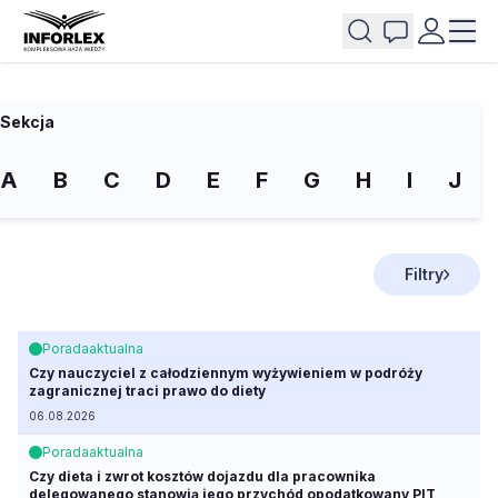
Sekcja
A
B
C
D
E
F
G
H
I
J
Filtry
Porada
aktualna
Czy nauczyciel z całodziennym wyżywieniem w podróży
zagranicznej traci prawo do diety
06.08.2026
Porada
aktualna
Czy dieta i zwrot kosztów dojazdu dla pracownika
delegowanego stanowią jego przychód opodatkowany PIT