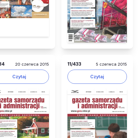
34
11
/433
20 czerwca 2015
5 czerwca 2015
Czytaj
Czytaj