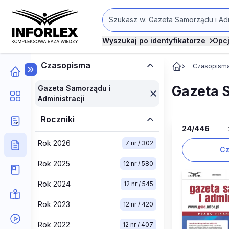
Wyszukaj po identyfikatorze
Opc
Czasopisma
Czasopism
Gazeta S
Gazeta Samorządu i
Administracji
Roczniki
24
/446
Rok 2026
7 nr / 302
Cz
Rok 2025
12 nr / 580
Rok 2024
12 nr / 545
Rok 2023
12 nr / 420
Rok 2022
12 nr / 407