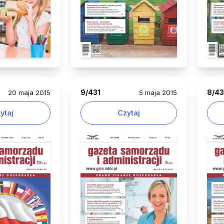
9
/431
8
/4
20 maja 2015
5 maja 2015
ytaj
Czytaj