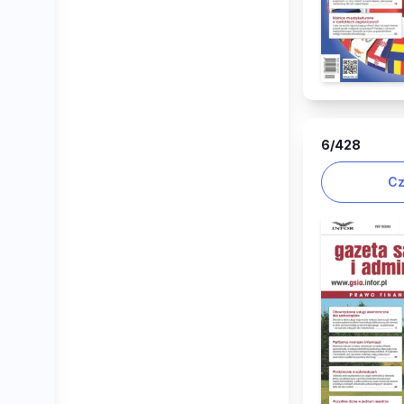
6
/428
Cz