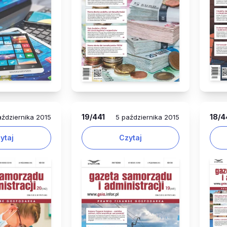
19
/441
18
/4
ździernika 2015
5 października 2015
ytaj
Czytaj