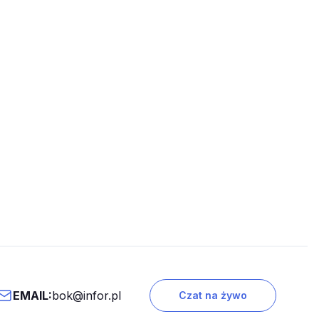
EMAIL:
bok@infor.pl
Czat na żywo