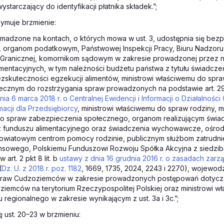
 wystarczający do identyfikacji płatnika składek.”;
rzymuje brzmienie:
madzone na kontach, o których mowa w ust. 3, udostępnia się bezp
, organom podatkowym, Państwowej Inspekcji Pracy, Biuru Nadzor
ży Granicznej, komornikom sądowym w zakresie prowadzonej przez n
mentacyjnych, w tym należności budżetu państwa z tytułu świadcz
zskuteczności egzekucji alimentów, ministrowi właściwemu do spr
ecznym do rozstrzygania spraw prowadzonych na podstawie art. 29,
ia 6 marca 2018 r. o Centralnej Ewidencji i Informacji o Działalnośc
macji dla Przedsiębiorcy
, ministrowi właściwemu do spraw rodziny, mi
o spraw zabezpieczenia społecznego, organom realizującym świad
z funduszu alimentacyjnego oraz świadczenia wychowawcze, ośr
owiatowym centrom pomocy rodzinie, publicznym służbom zatrudnien
nsowego, Polskiemu Funduszowi Rozwoju Spółka Akcyjna z siedzib
art. 2 pkt 8 lit. b
ustawy z dnia 16 grudnia 2016 r. o zasadach zar
(
Dz. U. z 2018 r. poz. 1182
, 1669, 1735, 2024, 2243 i 2270), wojewodz
raw Cudzoziemców w zakresie prowadzonych postępowań dotycząc
iemców na terytorium Rzeczypospolitej Polskiej oraz ministrowi w
 regionalnego w zakresie wynikającym z ust. 3a i 3c.”;
ę ust. 20–23 w brzmieniu: