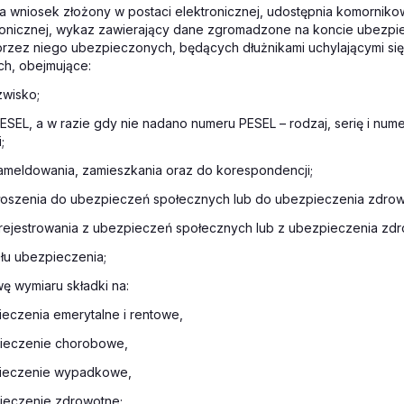
na wniosek złożony w postaci elektronicznej, udostępnia komornik
tronicznej, wykaz zawierający dane zgromadzone na koncie ubezp
rzez niego ubezpieczonych, będących dłużnikami uchylającymi si
ch, obejmujące:
azwisko;
ESEL, a w razie gdy nie nadano numeru PESEL – rodzaj, serię i nu
;
ameldowania, zamieszkania oraz do korespondencji;
głoszenia do ubezpieczeń społecznych lub do ubezpieczenia zdro
rejestrowania z ubezpieczeń społecznych lub z ubezpieczenia zd
ułu ubezpieczenia;
ę wymiaru składki na:
ieczenia emerytalne i rentowe,
ieczenie chorobowe,
ieczenie wypadkowe,
ieczenie zdrowotne;