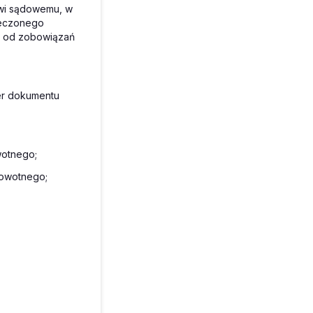
owi sądowemu, w
ieczonego
ę od zobowiązań
mer dokumentu
wotnego;
rowotnego;