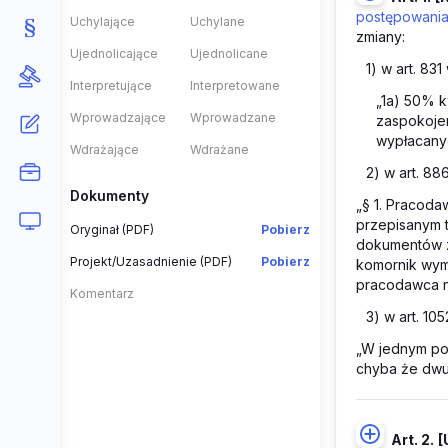
postępowania
Uchylające
Uchylane
zmiany:
Ujednolicające
Ujednolicane
1) w art. 831
Interpretujące
Interpretowane
„1a) 50% k
Wprowadzające
Wprowadzane
zaspokojen
wypłacanyc
Wdrażające
Wdrażane
2) w art. 88
Dokumenty
„§ 1. Pracoda
przepisanym t
Oryginał (PDF)
Pobierz
dokumentów z
Projekt/Uzasadnienie (PDF)
Pobierz
komornik wymi
pracodawca n
Komentarz
3) w art. 10
„W jednym pos
chyba że dwu
Art. 2.
[