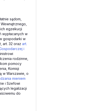
łatnie sądom,
u Wewnętrznego,
ich egzekucji
eń wypłacanych w
aw gospodarki w
 art. 32 oraz
art.
i Gospodarczej i
nistrowi
czenia rodzinne,
odkom pomocy
ia, Komisji
ą w Warszawie, o
ządzania mieniem
ie i Szefowi
ych legalizacji
łaściwemu do