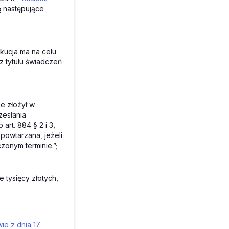
 następujące
ekucja ma na celu
z tytułu świadczeń
ie złożył w
zesłania
rt. 884 § 2 i 3,
powtarzana, jeżeli
onym terminie.”;
 tysięcy złotych,
ie z dnia 17