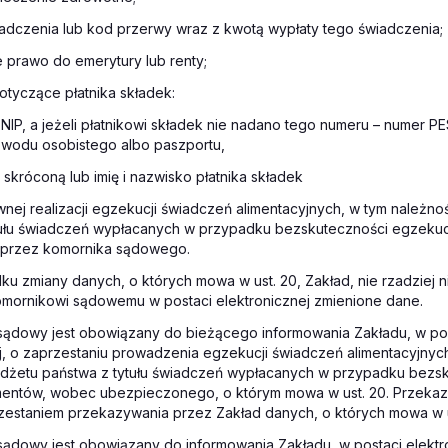
adczenia lub kod przerwy wraz z kwotą wypłaty tego świadczenia;
e prawo do emerytury lub renty;
otyczące płatnika składek:
NIP, a jeżeli płatnikowi składek nie nadano tego numeru – numer PES
wodu osobistego albo paszportu,
skróconą lub imię i nazwisko płatnika składek
wnej realizacji egzekucji świadczeń alimentacyjnych, w tym należno
tułu świadczeń wypłacanych w przypadku bezskuteczności egzekucj
przez komornika sądowego.
ku zmiany danych, o których mowa w ust. 20, Zakład, nie rzadziej n
omornikowi sądowemu w postaci elektronicznej zmienione dane.
 sądowy jest obowiązany do bieżącego informowania Zakładu, w po
j, o zaprzestaniu prowadzenia egzekucji świadczeń alimentacyjnyc
udżetu państwa z tytułu świadczeń wypłacanych w przypadku bezs
mentów, wobec ubezpieczonego, o którym mowa w ust. 20. Przekaza
zestaniem przekazywania przez Zakład danych, o których mowa w us
sądowy jest obowiązany do informowania Zakładu, w postaci elektro