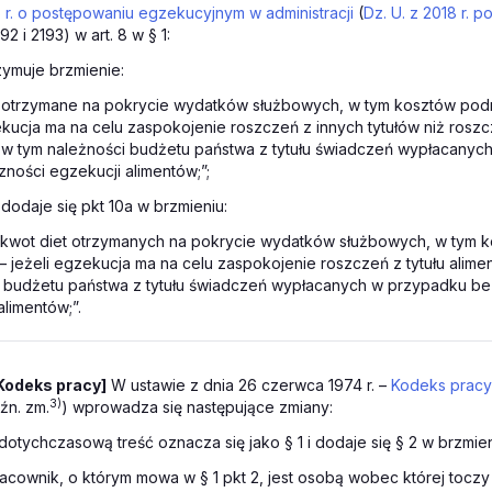
r. o postępowaniu egzekucyjnym w administracji
(
Dz. U. z 2018 r. po
92 i 2193) w art. 8 w § 1:
rzymuje brzmienie:
y otrzymane na pokrycie wydatków służbowych, w tym kosztów pod
ekucja ma na celu zaspokojenie roszczeń z innych tytułów niż roszcz
 w tym należności budżetu państwa z tytułu świadczeń wypłacanyc
ności egzekucji alimentów;”;
 dodaje się pkt 10a w brzmieniu:
 kwot diet otrzymanych na pokrycie wydatków służbowych, w tym k
 jeżeli egzekucja ma na celu zaspokojenie roszczeń z tytułu alime
i budżetu państwa z tytułu świadczeń wypłacanych w przypadku b
alimentów;”.
Kodeks pracy]
W ustawie z dnia 26 czerwca 1974 r. –
Kodeks pracy
3)
óźn. zm.
) wprowadza się następujące zmiany:
1 dotychczasową treść oznacza się jako § 1 i dodaje się § 2 w brzmien
pracownik, o którym mowa w § 1 pkt 2, jest osobą wobec której toczy