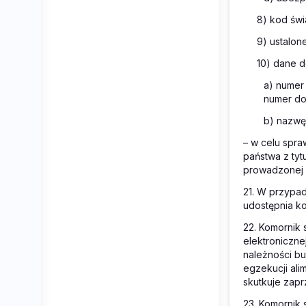
8) kod świ
9) ustalon
10) dane d
a) numer 
numer do
b) nazwę 
– w celu spra
państwa z ty
prowadzonej 
21. W przypad
udostępnia k
22. Komornik
elektroniczne
należności b
egzekucji ali
skutkuje zapr
23. Komornik 