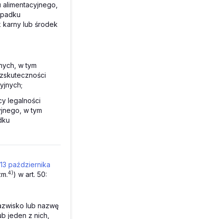
 alimentacyjnego,
ypadku
 karny lub środek
nych, w tym
ezskuteczności
yjnych;
cy legalności
yjnego, w tym
dku
 13 października
4)
zm.
) w art. 50:
nazwisko lub nazwę
ub jeden z nich,