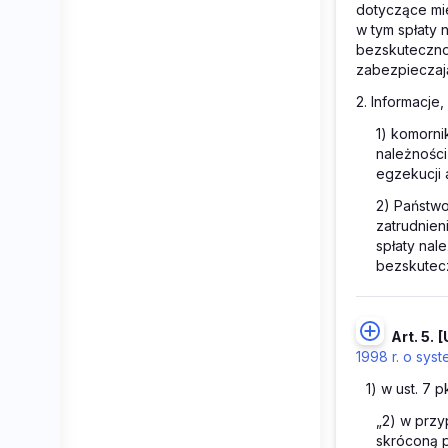
dotyczące mi
w tym spłaty
bezskuteczno
zabezpieczaj
2. Informacje,
1) komorni
należnośc
egzekucji 
2) Państwo
zatrudnien
spłaty nal
bezskutecz
Art. 5.
[
1998 r. o sy
1) w ust. 7 
„2) w przy
skróconą pł