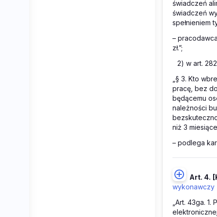
świadczeń ali
świadczeń wy
spełnieniem t
– pracodawca 
zł.”;
2) w art. 28
„§ 3. Kto wb
pracę, bez d
będącemu oso
należności b
bezskutecznoś
niż 3 miesiąc
– podlega kar
Art. 4.
[
wykonawczy
„Art. 43ga. 1
elektroniczne