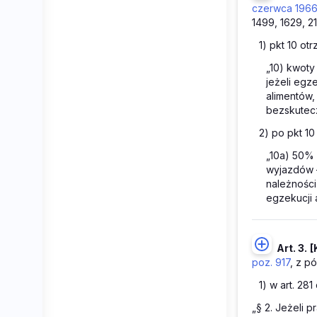
czerwca 1966 
1499, 1629, 21
1) pkt 10 ot
„10) kwot
jeżeli egz
alimentów,
bezskutecz
2) po pkt 10
„10a) 50%
wyjazdów –
należnośc
egzekucji 
Art. 3.
[
poz. 917
, z p
1) w art. 28
„§ 2. Jeżeli 