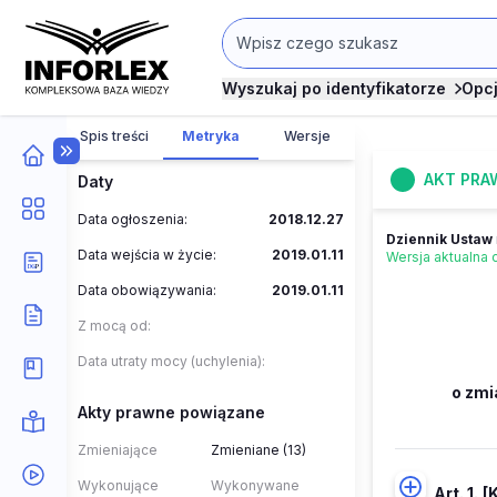
Wyszukaj po identyfikatorze
Opc
Spis treści
Metryka
Wersje
AKT PRA
Daty
Data ogłoszenia:
2018.12.27
Dziennik Ustaw
Data wejścia w życie:
2019.01.11
Wersja aktualna
Data obowiązywania:
2019.01.11
Z mocą od:
Data utraty mocy (uchylenia):
o zmi
Akty prawne powiązane
Zmieniające
Zmieniane (13)
Wykonujące
Wykonywane
Art. 1.
[