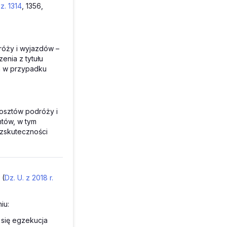
z. 1314
, 1356,
róży i wyjazdów –
enia z tytułu
h w przypadku
osztów podróży i
ntów, w tym
ezskuteczności
(
Dz. U. z 2018 r.
iu:
 się egzekucja