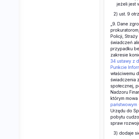
jeżeli jest
2) ust. 9 ot
„9. Dane zgro
prokuratorom
Policji, Stra
świadczeń ali
przypadku be
zakresie koni
34 ustawy z dn
Punkcie Infor
właściwemu d
świadczenia 
społecznej, p
Nadzoru Fina
którym mowa w 
państwowym
Urzędu do Sp
pobytu cudzoz
spraw rozwoju
3) dodaje si