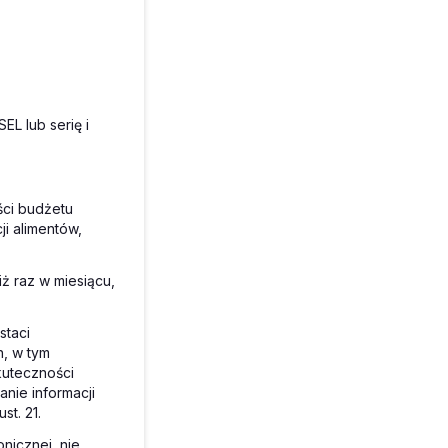
EL lub serię i
ści budżetu
i alimentów,
iż raz w miesiącu,
staci
h, w tym
kuteczności
nie informacji
t. 21.
nicznej, nie