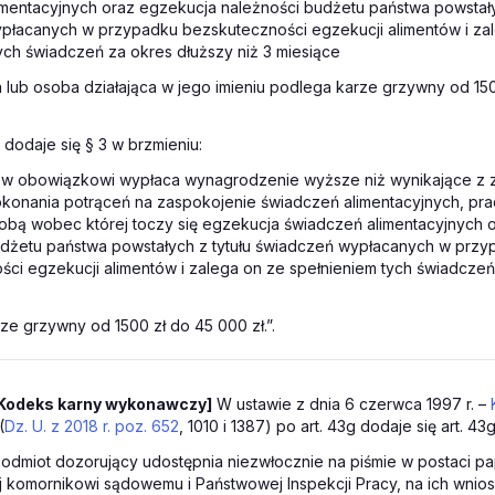
mentacyjnych oraz egzekucja należności budżetu państwa powstały
płacanych w przypadku bezskuteczności egzekucji alimentów i za
ych świadczeń za okres dłuższy niż 3 miesiące
lub osoba działająca w jego imieniu podlega karze grzywny od 15
2 dodaje się § 3 w brzmieniu:
rew obowiązkowi wypłaca wynagrodzenie wyższe niż wynikające z 
okonania potrąceń na zaspokojenie świadczeń alimentacyjnych, pr
bą wobec której toczy się egzekucja świadczeń alimentacyjnych 
udżetu państwa powstałych z tytułu świadczeń wypłacanych w przy
ci egzekucji alimentów i zalega on ze spełnieniem tych świadczeń
e
ze grzywny od 1500 zł do 45 000 zł.”.
Kodeks karny wykonawczy]
W ustawie z dnia 6 czerwca 1997 r. –
(
Dz. U. z 2018 r. poz. 652
, 1010 i 1387) po art. 43g dodaje się art. 43
. Podmiot dozorujący udostępnia niezwłocznie na piśmie w postaci pa
j komornikowi sądowemu i Państwowej Inspekcji Pracy, na ich wnios