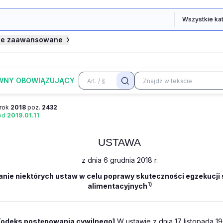
je zaawansowane
WNY OBOWIĄZUJĄCY
rok
2018
poz.
2432
 od
2019.01.11
USTAWA
z dnia 6 grudnia 2018 r.
anie niektórych ustaw w celu poprawy skuteczności egzekucji
1)
alimentacyjnych
Kodeks postępowania cywilnego]
W ustawie z dnia 17 listopada 19