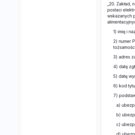
„20. Zakład, 
postaci elek
wskazanych p
alimentacyjny
1) imię i n
2) numer P
tożsamości
3) adres z
4) datę z
5) datę wy
6) kod tyt
7) podstaw
a) ubezp
b) ubezp
c) ubezp
d) ubezp