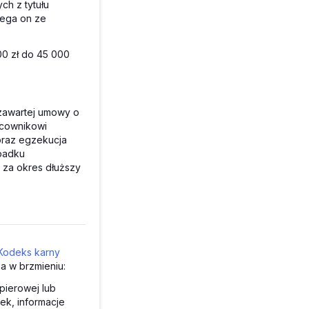
ch z tytułu
lega on ze
00 zł do 45 000
zawartej umowy o
acownikowi
oraz egzekucja
padku
 za okres dłuższy
Kodeks karny
ga w brzmieniu:
pierowej lub
ek, informacje