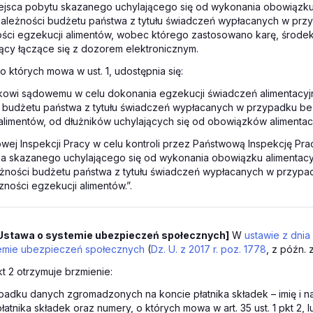
ejsca pobytu skazanego uchylającego się od wykonania obowiązku
 należności budżetu państwa z tytułu świadczeń wypłacanych w prz
ści egzekucji alimentów, wobec którego zastosowano karę, środek
ący łączące się z dozorem elektronicznym.
 o których mowa w ust. 1, udostępnia się:
kowi sądowemu w celu dokonania egzekucji świadczeń alimentacyj
i budżetu państwa z tytułu świadczeń wypłacanych w przypadku b
alimentów, od dłużników uchylających się od obowiązków alimentac
wej Inspekcji Pracy w celu kontroli przez Państwową Inspekcję Pra
ia skazanego uchylającego się od wykonania obowiązku alimentac
eżności budżetu państwa z tytułu świadczeń wypłacanych w przypa
ności egzekucji alimentów.”.
Ustawa o systemie ubezpieczeń społecznych]
W
ustawie z dnia
stemie ubezpieczeń społecznych
(
Dz. U. z 2017 r. poz. 1778
, z późn. 
pkt 2 otrzymuje brzmienie:
padku danych zgromadzonych na koncie płatnika składek – imię i 
atnika składek oraz numery, o których mowa w art. 35 ust. 1 pkt 2, l