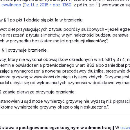
2)
 cywilnego
(
Dz. U. z 2018 r. poz. 1360
, z późn. zm.
) wprowadza się
 w § 1 po pkt 1 dodaje się pkt 1a w brzmieniu:
wot diet przysługujących z tytułu podróży służbowych – jeżeli egz
ie roszczeń z tytułu alimentów, w tym należności budżetu państwa 
h w przypadku bezskuteczności egzekucji alimentów;”;
6 § 1 otrzymuje brzmienie:
wcy, który nie wykonał obowiązków określonych w art. 881 § 3 i 4, n
erminie oświadczenia przewidzianego w art. 882 albo zaniedbał pr
ajęcia wynagrodzenia nowemu pracodawcy dłużnika, stosownie do a
erza grzywnę w wysokości do pięciu tysięcy złotych. Grzywna jest 
adal uchyla się od wykonania tych czynności w dodatkowo wyznacz
52 zdanie pierwsze otrzymuje brzmienie:
tanowieniu sąd może wymierzyć grzywnę nie wyższą niż piętnaście
krotne wymierzenie grzywny okazało się nieskuteczne.”.
Ustawa o postępowaniu egzekucyjnym w administracji]
W
ustaw