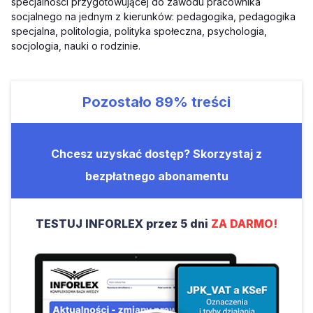
specjalności przygotowującej do zawodu pracownika
socjalnego na jednym z kierunków: pedagogika, pedagogika
specjalna, politologia, polityka społeczna, psychologia,
socjologia, nauki o rodzinie.
Pozostało
89%
treści
Chcesz uzyskać dostęp? Skorzystaj z
bezpłatnego abonamentu
TESTUJ INFORLEX przez 5 dni
ZA DARMO!