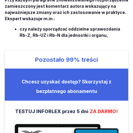
zamieszczony jest komentarz autora wskazujący na
najważniejsze zmiany oraz ich zastosowanie w praktyce.
Ekspert wskazuje m.in.:
czy należy sporządzać oddzielne sprawozdania
Rb-Z, Rb-UZ i Rb-N dla jednostki i organu,
Pozostało
99%
treści
Chcesz uzyskać dostęp? Skorzystaj z
bezpłatnego abonamentu
TESTUJ INFORLEX przez 5 dni
ZA DARMO!