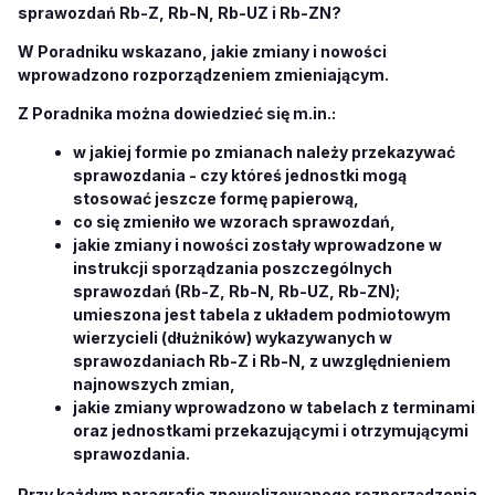
sprawozdań Rb-Z, Rb-N, Rb-UZ i Rb-ZN?
W Poradniku wskazano, jakie zmiany i nowości
wprowadzono rozporządzeniem zmieniającym.
Z Poradnika można dowiedzieć się m.in.:
w jakiej formie po zmianach należy przekazywać
sprawozdania - czy któreś jednostki mogą
stosować jeszcze formę papierową,
co się zmieniło we wzorach sprawozdań,
jakie zmiany i nowości zostały wprowadzone w
instrukcji sporządzania poszczególnych
sprawozdań (Rb-Z, Rb-N, Rb-UZ, Rb-ZN);
umieszona jest tabela z układem podmiotowym
wierzycieli (dłużników) wykazywanych w
sprawozdaniach Rb-Z i Rb-N, z uwzględnieniem
najnowszych zmian,
jakie zmiany wprowadzono w tabelach z terminami
oraz jednostkami przekazującymi i otrzymującymi
sprawozdania.
Przy każdym paragrafie znowelizowanego rozporządzenia