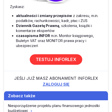
Zyskasz:
aktualności i zmiany przepisów
z zakresu, m.in.
podatków, rachunkowości, kadr, płac i ZUS
Dziennik Gazetę Prawną
, szkolenia, książki i
komentarze ekspertów
czasopisma INFOR
m.in. Monitor księgowego,
Biuletyn VAT oraz MONITOR prawa pracy i
ubezpieczeń
TESTUJ INFORLEX
JEŚLI JUŻ MASZ ABONAMENT INFORLEX
ZALOGUJ SIĘ
Zobacz także
Niesporządzenie projektu planu finansowego jednostki
budżetowej