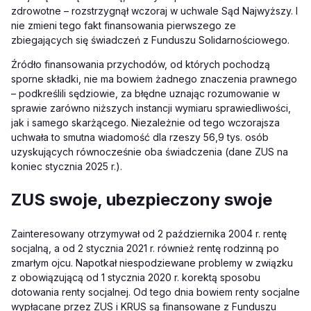
zdrowotne – rozstrzygnął wczoraj w uchwale Sąd Najwyższy. I
nie zmieni tego fakt finansowania pierwszego ze
zbiegających się świadczeń z Funduszu Solidarnościowego.
Źródło finansowania przychodów, od których pochodzą
sporne składki, nie ma bowiem żadnego znaczenia prawnego
– podkreślili sędziowie, za błędne uznając rozumowanie w
sprawie zarówno niższych instancji wymiaru sprawiedliwości,
jak i samego skarżącego. Niezależnie od tego wczorajsza
uchwała to smutna wiadomość dla rzeszy 56,9 tys. osób
uzyskujących równocześnie oba świadczenia (dane ZUS na
koniec stycznia 2025 r.).
ZUS swoje, ubezpieczony swoje
Zainteresowany otrzymywał od 2 października 2004 r. rentę
socjalną, a od 2 stycznia 2021 r. również rentę rodzinną po
zmarłym ojcu. Napotkał niespodziewane problemy w związku
z obowiązującą od 1 stycznia 2020 r. korektą sposobu
dotowania renty socjalnej. Od tego dnia bowiem renty socjalne
wypłacane przez ZUS i KRUS są finansowane z Funduszu