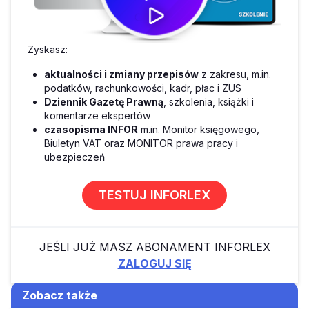
Zyskasz:
aktualności i zmiany przepisów
z zakresu, m.in.
podatków, rachunkowości, kadr, płac i ZUS
Dziennik Gazetę Prawną
, szkolenia, książki i
komentarze ekspertów
czasopisma INFOR
m.in. Monitor księgowego,
Biuletyn VAT oraz MONITOR prawa pracy i
ubezpieczeń
TESTUJ INFORLEX
JEŚLI JUŻ MASZ ABONAMENT INFORLEX
ZALOGUJ SIĘ
Zobacz także