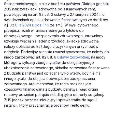
Solidarnościowego, a nie z budżetu państwa. Dlatego gdański
ZUS naliczył składki zdrowotne od zsumowanych rent,
powołując się na art. 82 ust. 2 ustawy z 27 sierpnia 2004 r. o
świadczeniach opieki zdrowotnej finansowanych ze środków
(t.j.
Dz.U. z 2024 r. poz. 146
ze zm.). W myśl cytowanego
przepisu, jeżeli w ramach jednego z tytułów do
obowiązkowego ubezpieczenia zdrowotnego uprawniony
uzyskuje więcej niż jeden przychód, składkę zdrowotną
należy opłacać od każdego z uzyskanych przychodów
odrębnie. Podwójny rencista uważał tymczasem, że należy do
niego zastosować art. 82 ust. 6
ustawy zdrowotnej
, na mocy
którego w sytuacji zbiegu tytułów do obligatoryjnego
ubezpieczenia zdrowotnego, składka zdrowotna finansowana
z budżetu państwa jest opłacana tylko wtedy, gdy nie ma
innego tytułu. do objęcia obowiązkiem ubezpieczenia
zdrowotnego. Argumentował, że renta rodzinna jest
częściowo finansowana z budżetu państwa, więc organ
rentowy powinien potrącić składkę tylko od renty socjalnej.
ZUS jednak pozostał nieugięty i sprawa trafiła do sądu I
instancji, który przyznał rację organowi rentowemu.