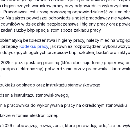
 i higienicznych warunków pracy przy odpowiednim wykorzystaniu
iki. Pracodawca jest stroną ponoszącą odpowiedzialność za stan bh
acy. Na zakres powyższej odpowiedzialności pracodawcy nie wpływ
acowników w dziedzinie bezpieczeństwa i higieny pracy oraz powi
zadań służby bhp specjalistom spoza zakładu pracy.
oblematykę bezpieczeństwa i higieny pracy, należy mieć na względ
e przepisy
Kodeksu pracy
, jak również rozporządzeń wykonawczyc
i dotyczących ogólnych przepisów bhp, szkoleń, badań profilakty
 2025 r. poza postacią pisemną (która obejmuje formę papierową o
 podpis elektroniczny) potwierdzanie przez pracownika i kierowni
j:
struktażu ogólnego oraz instruktażu stanowiskowego,
dzenia instruktażu stanowiskowego,
nia pracownika do wykonywania pracy na określonym stanowisku
 także w formie elektronicznej.
a 2026 r. obowiązują rozwiązania, które przewidują odejście od wył