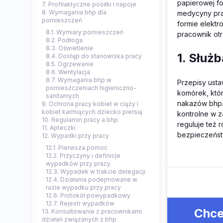
papierowej f
7. Profilaktyczne posiłki i napoje
8. Wymagania bhp dla
medycyny prac
pomieszczeń
formie elektr
8.1. Wymiary pomieszczeń
pracownik ot
8.2. Podłoga
8.3. Oświetlenie
1. Służ
8.4. Dostęp do stanowiska pracy
8.5. Ogrzewanie
8.6. Wentylacja
8.7. Wymagania bhp w
Przepisy ust
pomieszczeniach higieniczno-
komórek, któ
sanitarnych
nakazów bhp.
9. Ochrona pracy kobiet w ciąży i
kobiet karmiących dziecko piersią
kontrolne w z
10. Regulamin pracy a bhp
reguluje też 
11. Apteczki
bezpieczeństw
12. Wypadki przy pracy
12.1. Pierwsza pomoc
12.2. Przyczyny i definicje
wypadków przy pracy
12.3. Wypadek w trakcie delegacji
12.4. Działania podejmowane w
razie wypadku przy pracy
12.6. Protokół powypadkowy
12.7. Rejestr wypadków
Chce
13. Konsultowanie z pracownikami
działań związanych z bhp