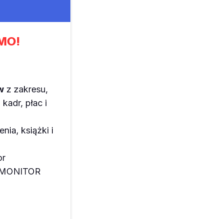
MO!
w
z zakresu,
kadr, płac i
enia, książki i
or
z MONITOR