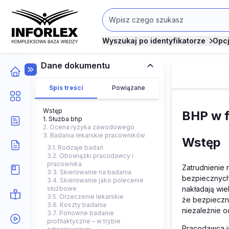
Wyszukaj po identyfikatorze
Opc
Dane dokumentu
Spis treści
Powiązane
Wstęp
BHP w f
1. Służba bhp
2. Ocena ryzyka zawodowego
3. Badania lekarskie pracowników
Wstęp
3.1. Rodzaje badań
3.2. Obowiązki pracodawcy i
pracownika
Zatrudnienie
3.3. Skierowanie na badania
bezpiecznych
3.4. Skierowanie jako polecenie
nakładają wi
służbowe
3.5. Orzeczenie lekarskie
że bezpieczna
3.6. Koszty badania
niezależnie 
3.7. Ponowne badanie
profilaktyczne – w trybie
Pracodawca j