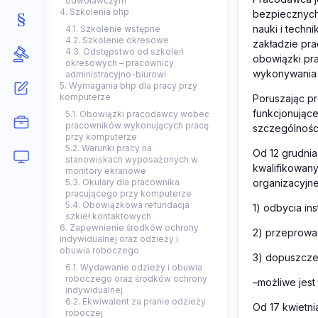
odwoławczym
4. Szkolenia bhp
bezpiecznych
nauki i techn
4.1. Szkolenie wstępne
4.2. Szkolenie okresowe
zakładzie pr
4.3. Odstępstwo od szkoleń
obowiązki pr
okresowych – pracownicy
wykonywania 
administracyjno-biurowi
5. Wymagania bhp dla pracy przy
komputerze
Poruszając pr
funkcjonując
5.1. Obowiązki pracodawcy wobec
pracowników wykonujących pracę
szczególnośc
przy komputerze
5.2. Warunki pracy na
Od 12 grudnia
stanowiskach wyposażonych w
kwalifikowany
monitory ekranowe
organizacyjne
5.3. Okulary dla pracownika
pracującego przy komputerze
5.4. Obowiązkowa refundacja
1) odbycia in
szkieł kontaktowych
6. Zapewnienie środków ochrony
2) przeprowa
indywidualnej oraz odzieży i
obuwia roboczego
3) dopuszcze
6.1. Wydawanie odzieży i obuwia
roboczego oraz środków ochrony
–możliwe jest
indywidualnej
6.2. Ekwiwalent za pranie odzieży
Od 17 kwietni
roboczej