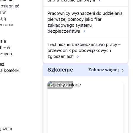
 osiągnięć
p w
Pracownicy wyznaczeni do udzielania
ają
pierwszej pomocy jako filar
erzenie
zakładowego systemu
bezpieczeństwa
zie
Techniczne bezpieczeństwo pracy –
h – w
przewodnik po obowiązkowych
cznych.
zgłoszeniach
raz
Szkolenie
Zobacz więcej
ka komórki
15.07.2026
Czy można zwolnić
pracownika za
nieprzestrzeganie
ącznie
zasad współżycia