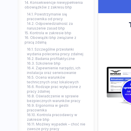
14. Konsekwencje niewypełnienia
obowiązków z zakresu bhp
14.1. Powstrzymanie się
pracownika od pracy
14.2. Odpowiedzialność za
naruszenie zasad bhp
15. Kontrola w zakresie bhp
16. Obowiązki bhp związane z
pracą zdalną
16.1. Szczególne przesłanki
wydania polecenia pracy zdalnej
16.2. Badania profilaktyczne
16.3. Szkolenie bhp
16.4. Zapewnienie narzędzi, ich
instalacja oraz serwisowanie
16.5. Ocena warunków
technicznych oraz lokalowych
16.6. Rodzaje prac wyłączone z
pracy zdalnej
16.8. Oświadczenie w sprawie
bezpiecznych warunków pracy
16.9. Ergonomia w gestii
pracownika
16.10. Kontrola pracodawcy w
zakresie bhp
16.11. Możliwy wypadek – choć nie
zawsze przy pracy