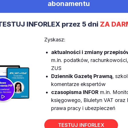
abonamentu
TESTUJ INFORLEX przez 5 dni
ZA DAR
Zyskasz:
aktualności i zmiany przepisó
m.in. podatków, rachunkowości, 
ZUS
Dziennik Gazetę Prawną
, szkol
komentarze ekspertów
czasopisma INFOR
m.in. Monit
księgowego, Biuletyn VAT ora
prawa pracy i ubezpieczeń
TESTUJ INFORLEX