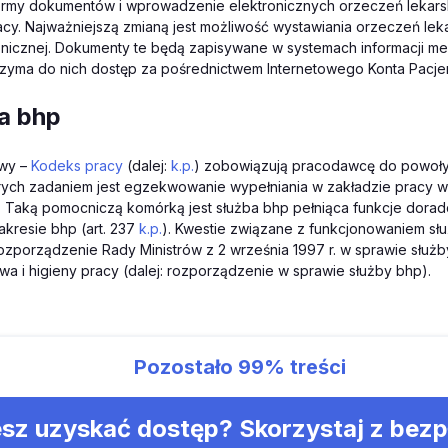
ormy dokumentów i wprowadzenie elektronicznych orzeczeń lekars
y. Najważniejszą zmianą jest możliwość wystawiania orzeczeń lek
onicznej. Dokumenty te będą zapisywane w systemach informacji me
rzyma do nich dostęp za pośrednictwem Internetowego Konta Pacjen
ba bhp
awy –
Kodeks pracy
(dalej:
k.p.
) zobowiązują pracodawcę do powoł
rych zadaniem jest egzekwowanie wypełniania w zakładzie pracy w
 Taką pomocniczą komórką jest służba bhp pełniąca funkcje dorad
akresie bhp (art. 237
k.p.
). Kwestie związane z funkcjonowaniem sł
rozporządzenie Rady Ministrów z 2 września 1997 r. w sprawie służb
a i higieny pracy (dalej: rozporządzenie w sprawie służby bhp).
Pozostało
99%
treści
sz uzyskać dostęp? Skorzystaj z bez