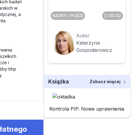
kich badań
społecznego
arskich w
dycznej, a
KADRY I PŁACE
00:42
ta.
Autor
Katarzyna
Gospodarowicz
ywania
szelkich
cze i
użby bhp
y
Książka
Zobacz więcej
Kontrola PIP. Nowe uprawnienia
płatnego