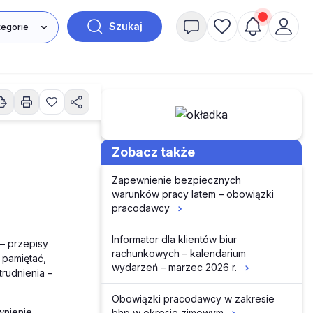
Szukaj
Zobacz także
Zapewnienie bezpiecznych
warunków pracy latem – obowiązki
pracodawcy
Informator dla klientów biur
– przepisy
rachunkowych – kalendarium
 pamiętać,
wydarzeń – marzec 2026 r.
rudnienia –
Obowiązki pracodawcy w zakresie
wnienie
bhp w okresie zimowym