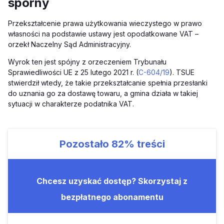
sporny
Przekształcenie prawa użytkowania wieczystego w prawo
własności na podstawie ustawy jest opodatkowane VAT –
orzekł Naczelny Sąd Administracyjny.
Wyrok ten jest spójny z orzeczeniem Trybunału
Sprawiedliwości UE z 25 lutego 2021 r. (
C-604/19
). TSUE
stwierdził wtedy, że takie przekształcanie spełnia przesłanki
do uznania go za dostawę towaru, a gmina działa w takiej
sytuacji w charakterze podatnika VAT.
Pozostało
82%
treści
Chcesz uzyskać dostęp? Skorzystaj z
bezpłatnego abonamentu