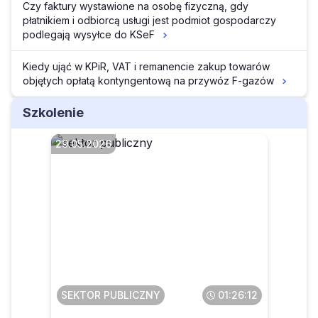
Czy faktury wystawione na osobę fizyczną, gdy
płatnikiem i odbiorcą usługi jest podmiot gospodarczy
podlegają wysyłce do KSeF
Kiedy ująć w KPiR, VAT i remanencie zakup towarów
objętych opłatą kontyngentową na przywóz F-gazów
Szkolenie
29.05.2026
Faktura ustrukturyzowana w
KSeF dla JST
SEKTOR PUBLICZNY
01:26:12