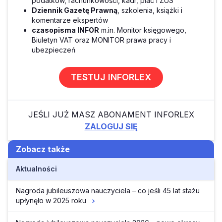
podatków, rachunkowości, kadr, płac i ZUS
Dziennik Gazetę Prawną
, szkolenia, książki i
komentarze ekspertów
czasopisma INFOR
m.in. Monitor księgowego,
Biuletyn VAT oraz MONITOR prawa pracy i
ubezpieczeń
TESTUJ INFORLEX
JEŚLI JUŻ MASZ ABONAMENT INFORLEX
ZALOGUJ SIĘ
Zobacz także
Aktualności
Nagroda jubileuszowa nauczyciela – co jeśli 45 lat stażu
upłynęło w 2025 roku