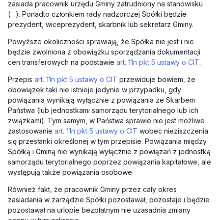
zasiada
pracownik urzędu Gminy zatrudniony na stanowisku
(…). Ponadto członkiem rady nadzorczej Spółki będzie
prezydent, wiceprezydent, skarbnik lub sekretarz Gminy.
Powyższe okoliczności sprawiają, że Spółka nie jest i nie
będzie zwolniona z obowiązku sporządzania dokumentacji
cen transferowych na podstawie
art. 11n pkt 5 ustawy o CIT
.
Przepis
art. 11n pkt 5 ustawy o CIT
przewiduje bowiem, że
obowiązek taki nie istnieje jedynie w przypadku, gdy
powiązania wynikają wyłącznie z powiązania ze Skarbem
Państwa (lub jednostkami samorządu terytorialnego lub ich
związkami). Tym samym, w Państwa sprawie nie jest możliwe
zastosowanie
art. 11n pkt 5 ustawy o CIT
wobec nieziszczenia
się przesłanki określonej w tym przepisie. Powiązania między
Spółką i Gminą nie wynikają wyłącznie z powiązań z jednostką
samorządu terytorialnego poprzez powiązania kapitałowe, ale
występują także powiązania osobowe.
Również fakt, że pracownik Gminy przez cały okres
zasiadania w zarządzie Spółki pozostawał, pozostaje i będzie
pozostawał na urlopie bezpłatnym nie uzasadnia zmiany