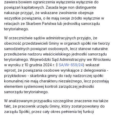
zawiera bowiem ograniczenia wyłączenia wyłącznie do
powiązań kapitałowych. Zasada lege non distinguente
nakazuje przyjąć, że wskazane zwolnienie obejmuje
wszystkie powiązania, o ile mają swoje źródło wyłącznie w
relacjach ze Skarbem Państwa lub jednostką samorządu
terytorialnego.
W orzecznictwie sądów administracyjnych przyjęto, że
obecność przedstawicieli Gminy w organach spółki nie tworzy
samodzielnych powiązań osobowych, lecz stanowi naturalne
przedłużenie nadzoru właścicielskiego jednostki samorządu
terytorialnego. Wojewódzki Sąd Administracyjny we Wrocławiu
w wyroku z 10 grudnia 2024 r. (
I SA/Wr 659/24
) wskazał
wprost, że powiązania osobowe wynikające z delegowania -
przykładowo - skarbnika gminy do rady nadzorczej spółki
komunalnej nie mają charakteru niezależnego, lecz pozostają
elementem systemowej kontroli zarządczej jednostki
samorządu terytorialnego.
W analizowanym przypadku szczególne znaczenie ma także
fakt, że pracownik urzędu Gminy, który został powołany do
zarządu Spółki, przez cały okres pełnienia tej funkcji