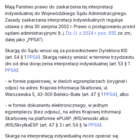
Mają Państwo prawo do zaskarżenia tej interpretacji
indywidualnej do Wojewódzkiego Sądu Administracyjnego.
Zasady zaskarżania interpretacji indywidualnych reguluje
ustawa z dnia 30 sierpnia 2002 r. Prawo o postępowaniu przed
sądami administracyjnymi (t. j.
Dz. U. z 2024 r. poz. 935
ze zm.;
dalej jako „PPSA”).
Skargę do Sądu wnosi się za pośrednictwem Dyrektora KIS
(art. 54 § 1
PPSA
). Skargę należy wnieść w terminie trzydziestu
dni od dnia doręczenia interpretacji indywidualnej (art. 53 § 1
PPSA
):
-
w formie papierowej, w dwóch egzemplarzach (oryginał i
odpis) na adres: Krajowa Informacja Skarbowa, ul.
Warszawska 5, 43-300 Bielsko-Biała (art. 47 § 1
PPSA
), albo
-
w formie dokumentu elektronicznego, w jednym
egzemplarzu (bez odpisu), na adres Krajowej Informacji
Skarbowej na platformie ePUAP: /KIS/wnioski albo
/KIS/SkrytkaESP (art. 47 § 3 i art. 54 § 1a
PPSA
).
Skarga na interpretację indywidualną może opierać się