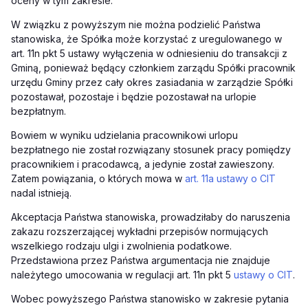
oceny w tym zakresie.
W związku z powyższym nie można podzielić Państwa
stanowiska, że Spółka może korzystać z uregulowanego w
art. 11n pkt 5 ustawy wyłączenia w odniesieniu do transakcji z
Gminą, ponieważ będący członkiem zarządu Spółki pracownik
urzędu Gminy przez cały okres zasiadania w zarządzie Spółki
pozostawał, pozostaje i będzie pozostawał na urlopie
bezpłatnym.
Bowiem w wyniku udzielania pracownikowi urlopu
bezpłatnego nie został rozwiązany stosunek pracy pomiędzy
pracownikiem i pracodawcą, a jedynie został zawieszony.
Zatem powiązania, o których mowa w
art. 11a ustawy o CIT
nadal istnieją.
Akceptacja Państwa stanowiska, prowadziłaby do naruszenia
zakazu rozszerzającej wykładni przepisów normujących
wszelkiego rodzaju ulgi i zwolnienia podatkowe.
Przedstawiona przez Państwa argumentacja nie znajduje
należytego umocowania
w regulacji art.
11n pkt 5
ustawy o CIT
.
Wobec powyższego Państwa stanowisko w zakresie pytania