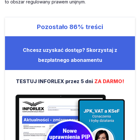
to obszar regulowany prawem unijnym.
Pozostało
86%
treści
Chcesz uzyskać dostęp? Skorzystaj z
bezpłatnego abonamentu
TESTUJ INFORLEX przez 5 dni
ZA DARMO!