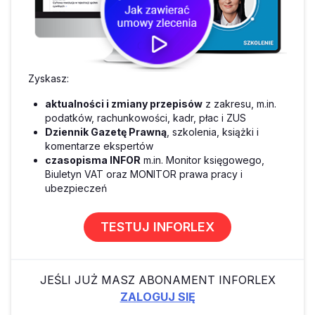
Zyskasz:
aktualności i zmiany przepisów
z zakresu, m.in.
podatków, rachunkowości, kadr, płac i ZUS
Dziennik Gazetę Prawną
, szkolenia, książki i
komentarze ekspertów
czasopisma INFOR
m.in. Monitor księgowego,
Biuletyn VAT oraz MONITOR prawa pracy i
ubezpieczeń
TESTUJ INFORLEX
JEŚLI JUŻ MASZ ABONAMENT INFORLEX
ZALOGUJ SIĘ