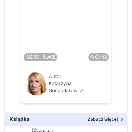
Czy można zwolnić
pracownika za
nieprzestrzeganie zasad
współżycia społecznego
KADRY I PŁACE
00:42
Autor
Katarzyna
Gospodarowicz
Książka
Zobacz więcej