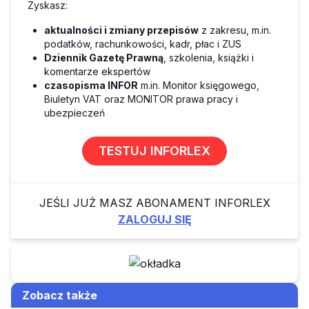
Zyskasz:
aktualności i zmiany przepisów
z zakresu, m.in.
podatków, rachunkowości, kadr, płac i ZUS
Dziennik Gazetę Prawną
, szkolenia, książki i
komentarze ekspertów
czasopisma INFOR
m.in. Monitor księgowego,
Biuletyn VAT oraz MONITOR prawa pracy i
ubezpieczeń
TESTUJ INFORLEX
JEŚLI JUŻ MASZ ABONAMENT INFORLEX
ZALOGUJ SIĘ
Zobacz także