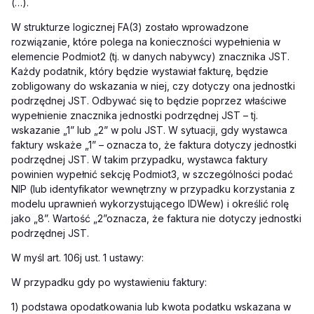
(…).
W strukturze logicznej FA(3) zostało wprowadzone
rozwiązanie, które polega na konieczności wypełnienia w
elemencie Podmiot2 (tj. w danych nabywcy) znacznika JST.
Każdy podatnik, który będzie wystawiał fakturę, będzie
zobligowany do wskazania w niej, czy dotyczy ona jednostki
podrzędnej JST. Odbywać się to będzie poprzez właściwe
wypełnienie znacznika jednostki podrzędnej JST – tj.
wskazanie „1” lub „2” w polu JST. W sytuacji, gdy wystawca
faktury wskaże „1” – oznacza to, że faktura dotyczy jednostki
podrzędnej JST. W takim przypadku, wystawca faktury
powinien wypełnić sekcję Podmiot3, w szczególności podać
NIP (lub identyfikator wewnętrzny w przypadku korzystania z
modelu uprawnień wykorzystującego IDWew) i określić rolę
jako „8”. Wartość „2”oznacza, że faktura nie dotyczy jednostki
podrzędnej JST.
W myśl art. 106j ust. 1 ustawy:
W przypadku gdy po wystawieniu faktury:
1) podstawa opodatkowania lub kwota podatku wskazana w