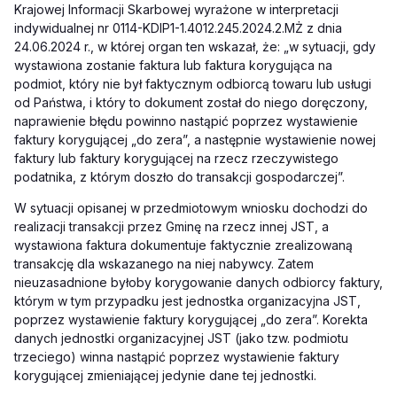
Krajowej Informacji Skarbowej wyrażone w interpretacji
indywidualnej nr 0114-KDIP1-1.4012.245.2024.2.MŻ z dnia
24.06.2024 r., w której organ ten wskazał, że: „w sytuacji, gdy
wystawiona zostanie faktura lub faktura korygująca na
podmiot, który nie był faktycznym odbiorcą towaru lub usługi
od Państwa, i który to dokument został do niego doręczony,
naprawienie błędu powinno nastąpić poprzez wystawienie
faktury korygującej „do zera”, a następnie wystawienie nowej
faktury lub faktury korygującej na rzecz rzeczywistego
podatnika, z którym doszło do transakcji gospodarczej”.
W sytuacji opisanej w przedmiotowym wniosku dochodzi do
realizacji transakcji przez Gminę na rzecz innej JST, a
wystawiona faktura dokumentuje faktycznie zrealizowaną
transakcję dla wskazanego na niej nabywcy. Zatem
nieuzasadnione byłoby korygowanie danych odbiorcy faktury,
którym w tym przypadku jest jednostka organizacyjna JST,
poprzez wystawienie faktury korygującej „do zera”. Korekta
danych jednostki organizacyjnej JST (jako tzw. podmiotu
trzeciego) winna nastąpić poprzez wystawienie faktury
korygującej zmieniającej jedynie dane tej jednostki.