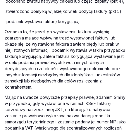
·dokonano zwrotu nabywcy całości lub części zapłaty (pkt 4),
·stwierdzono pomyłkę w jakiejkolwiek pozycji faktury (pkt 5)
-podatnik wystawia fakturę korygującą.
Oznacza to, że jeżeli po wystawieniu faktury wystąpią
zdarzenia mające wpływ na treść wystawionej faktury lub
okaże się, że wystawiona faktura zawiera błędy lub brak w
niej istotnych informacji, podatnik wystawia w takim przypadku
fakturę korygującą. Zatem faktura korygująca wystawiana jest
w celu podania prawidłowych kwot i innych danych
decydujących o rzetelności wystawionego dokumentu oraz
innych informacji niezbędnych dla identyfikacji uczestników
transakcji lub niezbędnych dla celów rozliczenia z
kontrahentem.
Mając na uwadze powyższe przepisy prawne, zdaniem Gminy
w przypadku, gdy wystawi ona w ramach KSeF fakturę
sprzedaży na rzecz innej JST, na której jako nabywca
zostanie prawidłowo wykazana nazwa danej jednostki
samorządu terytorialnego i zostanie podany jej numer NIP jako
podatnika VAT (właściwego dla scentralizowanych rozliczeń