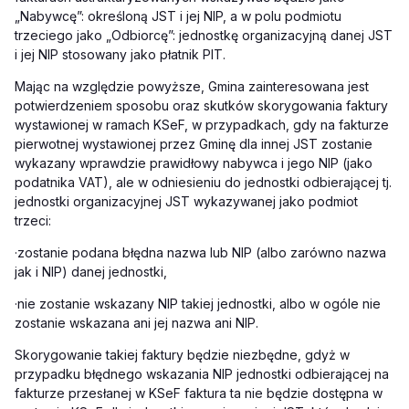
„Nabywcę”: określoną JST i jej NIP, a w polu podmiotu
trzeciego jako „Odbiorcę”: jednostkę organizacyjną danej JST
i jej NIP stosowany jako płatnik PIT.
Mając na względzie powyższe, Gmina zainteresowana jest
potwierdzeniem sposobu oraz skutków skorygowania faktury
wystawionej w ramach KSeF, w przypadkach, gdy na fakturze
pierwotnej wystawionej przez Gminę dla innej JST zostanie
wykazany wprawdzie prawidłowy nabywca i jego NIP (jako
podatnika VAT), ale w odniesieniu do jednostki odbierającej tj.
jednostki organizacyjnej JST wykazywanej jako podmiot
trzeci:
·zostanie podana błędna nazwa lub NIP (albo zarówno nazwa
jak i NIP) danej jednostki,
·nie zostanie wskazany NIP takiej jednostki, albo w ogóle nie
zostanie wskazana ani jej nazwa ani NIP.
Skorygowanie takiej faktury będzie niezbędne, gdyż w
przypadku błędnego wskazania NIP jednostki odbierającej na
fakturze przesłanej w KSeF faktura ta nie będzie dostępna w