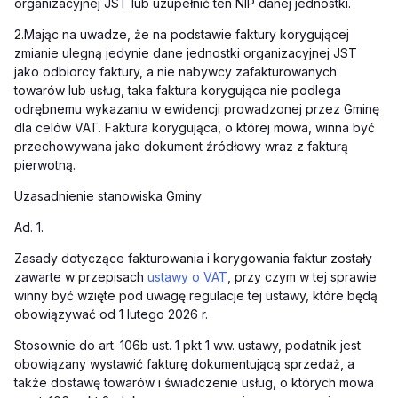
organizacyjnej JST lub uzupełnić ten NIP danej jednostki.
2.Mając na uwadze, że na podstawie faktury korygującej
zmianie ulegną jedynie dane jednostki organizacyjnej JST
jako odbiorcy faktury, a nie nabywcy zafakturowanych
towarów lub usług, taka faktura korygująca nie podlega
odrębnemu wykazaniu w ewidencji prowadzonej przez Gminę
dla celów VAT. Faktura korygująca, o której mowa, winna być
przechowywana jako dokument źródłowy wraz z fakturą
pierwotną.
Uzasadnienie stanowiska Gminy
Ad. 1.
Zasady dotyczące fakturowania i korygowania faktur zostały
zawarte w przepisach
ustawy o VAT
, przy czym w tej sprawie
winny być wzięte pod uwagę regulacje tej ustawy, które będą
obowiązywać od 1 lutego 2026 r.
Stosownie do art. 106b ust. 1 pkt 1 ww. ustawy, podatnik jest
obowiązany wystawić fakturę dokumentującą sprzedaż, a
także dostawę towarów i świadczenie usług, o których mowa