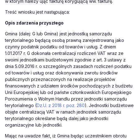
w którym należy ująć fakturę korygującą ww. fakturę.
Treść wniosku jest następująca:
Opis zdarzenia przyszłego
Gmina (dalej: G lub Gmina) jest jednostką samorządu
terytorialnego będącą osobą prawną zarejestrowaną jako
czynny podatnik podatku od towarów i usług. Z dniem
1.01.2017 r. G dokonała centralizacji rozliczeń VAT wraz ze
swoimi jednostkami budżetowymi zgodnie z art. 3 ustawy z
dnia 5.09.2016 r. o szczególnych zasadach rozliczeń podatku
od towarów i usług oraz dokonywania zwrotu środków
publicznych przeznaczonych na realizacje projektów
finansowanych z udziałem środków pochodzących z budżetu
Unii Europejskiej lub od państw członkowskich Europejskiego
Porozumienia o Wolnym Handlu przez jednostki samorządu
terytorialnego (
Dz.U. z 2018 r. poz. 280
). Jednostki budżetowe
objęte centralizacją VAT w ramach jednostek samorządu
terytorialnego określane będą dalej jako jednostki
organizacyjne lub jednostki.
Mając na uwadze fakt, iż Gmina będąc uczestnikiem obrotu