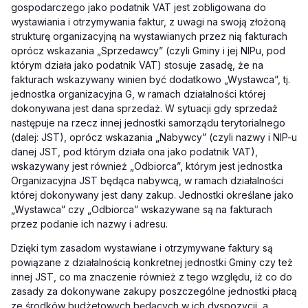
gospodarczego jako podatnik VAT jest zobligowana do
wystawiania i otrzymywania faktur, z uwagi na swoją złożoną
strukturę organizacyjną na wystawianych przez nią fakturach
oprócz wskazania „Sprzedawcy” (czyli Gminy i jej NIPu, pod
którym działa jako podatnik VAT) stosuje zasadę, że na
fakturach wskazywany winien być dodatkowo „Wystawca”, tj.
jednostka organizacyjna G, w ramach działalności której
dokonywana jest dana sprzedaż. W sytuacji gdy sprzedaż
następuje na rzecz innej jednostki samorządu terytorialnego
(dalej: JST), oprócz wskazania „Nabywcy” (czyli nazwy i NIP-u
danej JST, pod którym działa ona jako podatnik VAT),
wskazywany jest również „Odbiorca”, którym jest jednostka
Organizacyjna JST będąca nabywcą, w ramach działalności
której dokonywany jest dany zakup. Jednostki określane jako
„Wystawca” czy „Odbiorca” wskazywane są na fakturach
przez podanie ich nazwy i adresu.
Dzięki tym zasadom wystawiane i otrzymywane faktury są
powiązane z działalnością konkretnej jednostki Gminy czy też
innej JST, co ma znaczenie również z tego względu, iż co do
zasady za dokonywane zakupy poszczególne jednostki płacą
ze środków budżetowych będących w ich dyspozycji, a