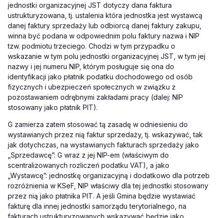
jednostki organizacyjnej JST dotyczy dana faktura
ustrukturyzowana, tj. ustalenia która jednostka jest wystawcą
danej faktury sprzedaży lub odbiorcą danej faktury zakupu,
winna być podana w odpowiednim polu faktury nazwa i NIP
tzw. podmiotu trzeciego. Chodzi w tym przypadku o
wskazanie w tym polu jednostki organizacyjnej JST, w tym jej
nazwy i jej numeru NIP, którym posługuje się ona do
identyfikacji jako płatnik podatku dochodowego od osób
fizycznych i ubezpieczeń społecznych w związku z
pozostawaniem odrębnymi zakładami pracy (dalej: NIP
stosowany jako płatnik PIT).
G zamierza zatem stosować tą zasadę w odniesieniu do
wystawianych przez nią faktur sprzedaży, tj. wskazywać, tak
jak dotychczas, na wystawianych fakturach sprzedaży jako
„Sprzedawcę”: G wraz z jej NIP-em (właściwym do
scentralizowanych rozliczeń podatku VAT), a jako
„Wystawcę”: jednostkę organizacyjną i dodatkowo dla potrzeb
rozróżnienia w KSeF, NIP właściwy dla tej jednostki stosowany
przez nią jako płatnika PIT. A jeśli Gmina będzie wystawiać
fakturę dla innej jednostki samorządu terytorialnego, na
fakturach ustrukturyzowanych wskazywać będzie jako