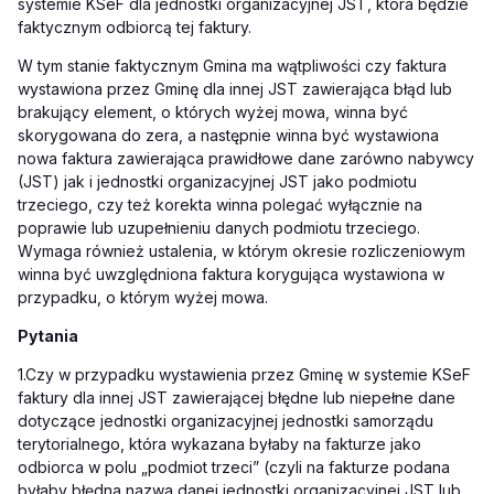
systemie KSeF dla jednostki organizacyjnej JST, która będzie
faktycznym odbiorcą tej faktury.
W tym stanie faktycznym Gmina ma wątpliwości czy faktura
wystawiona przez Gminę dla innej JST zawierająca błąd lub
brakujący element, o których wyżej mowa, winna być
skorygowana do zera, a następnie winna być wystawiona
nowa faktura zawierająca prawidłowe dane zarówno nabywcy
(JST) jak i jednostki organizacyjnej JST jako podmiotu
trzeciego, czy też korekta winna polegać wyłącznie na
poprawie lub uzupełnieniu danych podmiotu trzeciego.
Wymaga również ustalenia, w którym okresie rozliczeniowym
winna być uwzględniona faktura korygująca wystawiona w
przypadku, o którym wyżej mowa.
Pytania
1.Czy w przypadku wystawienia przez Gminę w systemie KSeF
faktury dla innej JST zawierającej błędne lub niepełne dane
dotyczące jednostki organizacyjnej jednostki samorządu
terytorialnego, która wykazana byłaby na fakturze jako
odbiorca w polu „podmiot trzeci” (czyli na fakturze podana
byłaby błędna nazwa danej jednostki organizacyjnej JST lub