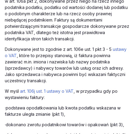
w art. 106a pkt 2, dokonywane przez niego na rzecz innego
podatnika podatku, podatku od wartości dodanej lub podatku
o podobnym charakterze lub na rzecz osoby prawnej
niebędącej podatnikiem. Faktury są dokumentami
potwierdzającymi transakcje gospodarcze dokonywane przez
podatnika VAT, dlatego też istotna jest prawidłowa
identyfikacja stron takich transakcji.
Dokonywane jest to zgodnie z art. 106e ust. 1 pkt 3 - 5
ustawy
o VAT
, które to przepisy stanowią, iż faktura powinna
zawierać m.in. imiona i nazwiska lub nazwy podatnika
(sprzedawcy) i nabywcy towarów lub usług oraz ich adresy.
Jako sprzedawca i nabywca powinni być wskazani faktyczni
uczestnicy transakcji.
W myśl
art. 106j ust. 1 ustawy o VAT
, w przypadku gdy po
wystawieniu faktury:
·podstawa opodatkowania lub kwota podatku wskazana w
fakturze uległa zmianie (pkt 1),
·dokonano zwrotu podatnikowi towarów i opakowań (pkt 3),