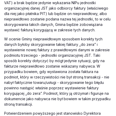
VAT) a brak będzie jedynie wykazania NIPu jednostki
organizacyjnej danej JST jako odbiorcy faktury (właściwego
dla niej jako płatnika PIT) lub będzie on nieprawidłowy, albo
nieprawidłowo zostanie podana nazwa tej jednostki, to w celu
skorygowania takich danych, Gmina będzie zobowiązana
wystawić fakturę korygującą w zakresie tych danych.
W ocenie Gminy nieprawidłowym sposobem korekty tych
danych byłoby skorygowanie takiej faktury „do zera” i
wystawienie nowej faktury z prawidłowymi danymi w zakresie
podmiotu trzeciego - jednostki organizacyjnej JST. Taki
sposób korekty dotyczyć by mógł jedynie sytuacji, gdy na
fakturze nieprawidłowo zostanie wskazany nabywca. W
przypadku bowiem, gdy wystawiona została faktura na
podmiot, który w rzeczywistości nie był stroną transakcji - nie
nabył faktycznie towaru/usługi - skorygowanie tego błędu
powinno nastąpić właśnie poprzez wystawienie faktury
korygującej „do zera”. Podmiot, który ją otrzymał i figuruje na
dokumencie jako nabywca nie był bowiem w takim przypadku
stroną transakcji.
Potwierdzeniem powyższego jest stanowisko Dyrektora