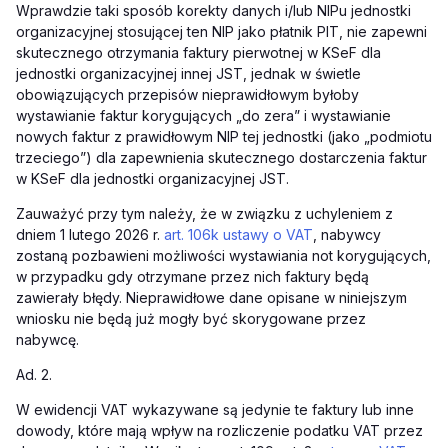
Wprawdzie taki sposób korekty danych i/lub NIPu jednostki
organizacyjnej stosującej ten NIP jako płatnik PIT, nie zapewni
skutecznego otrzymania faktury pierwotnej w KSeF dla
jednostki organizacyjnej innej JST, jednak w świetle
obowiązujących przepisów nieprawidłowym byłoby
wystawianie faktur korygujących „do zera” i wystawianie
nowych faktur z prawidłowym NIP tej jednostki (jako „podmiotu
trzeciego”) dla zapewnienia skutecznego dostarczenia faktur
w KSeF dla jednostki organizacyjnej JST.
Zauważyć przy tym należy, że w związku z uchyleniem z
dniem 1 lutego 2026 r.
art. 106k ustawy o VAT
, nabywcy
zostaną pozbawieni możliwości wystawiania not korygujących,
w przypadku gdy otrzymane przez nich faktury będą
zawierały błędy. Nieprawidłowe dane opisane w niniejszym
wniosku nie będą już mogły być skorygowane przez
nabywcę.
Ad. 2.
W ewidencji VAT wykazywane są jedynie te faktury lub inne
dowody, które mają wpływ na rozliczenie podatku VAT przez