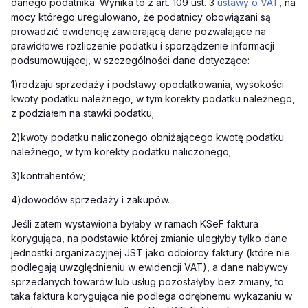
danego podatnika. Wynika to z art. 109 ust. 3
ustawy o VAT
, na
mocy którego uregulowano, że podatnicy obowiązani są
prowadzić ewidencję zawierającą dane pozwalające na
prawidłowe rozliczenie podatku i sporządzenie informacji
podsumowującej, w szczególności dane dotyczące:
1)rodzaju sprzedaży i podstawy opodatkowania, wysokości
kwoty podatku należnego, w tym korekty podatku należnego,
z podziałem na stawki podatku;
2)kwoty podatku naliczonego obniżającego kwotę podatku
należnego, w tym korekty podatku naliczonego;
3)kontrahentów;
4)dowodów sprzedaży i zakupów.
Jeśli zatem wystawiona byłaby w ramach KSeF faktura
korygująca, na podstawie której zmianie uległyby tylko dane
jednostki organizacyjnej JST jako odbiorcy faktury (które nie
podlegają uwzględnieniu w ewidencji VAT), a dane nabywcy
sprzedanych towarów lub usług pozostałyby bez zmiany, to
taka faktura korygująca nie podlega odrębnemu wykazaniu w