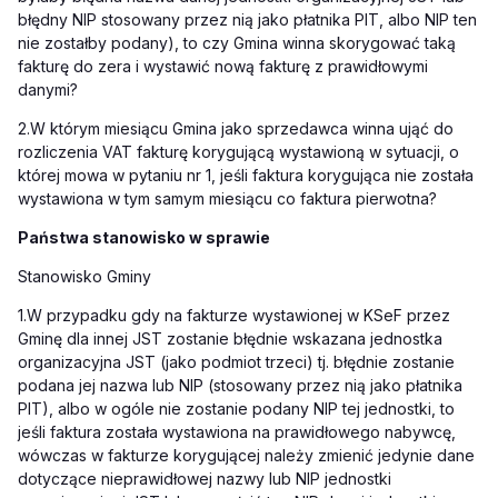
błędny NIP stosowany przez nią jako płatnika PIT, albo NIP ten
nie zostałby podany), to czy Gmina winna skorygować taką
fakturę do zera i wystawić nową fakturę z prawidłowymi
danymi?
2.W którym miesiącu Gmina jako sprzedawca winna ująć do
rozliczenia VAT fakturę korygującą wystawioną w sytuacji, o
której mowa w pytaniu nr 1, jeśli faktura korygująca nie została
wystawiona w tym samym miesiącu co faktura pierwotna?
Państwa stanowisko w sprawie
Stanowisko Gminy
1.W przypadku gdy na fakturze wystawionej w KSeF przez
Gminę dla innej JST zostanie błędnie wskazana jednostka
organizacyjna JST (jako podmiot trzeci) tj. błędnie zostanie
podana jej nazwa lub NIP (stosowany przez nią jako płatnika
PIT), albo w ogóle nie zostanie podany NIP tej jednostki, to
jeśli faktura została wystawiona na prawidłowego nabywcę,
wówczas w fakturze korygującej należy zmienić jedynie dane
dotyczące nieprawidłowej nazwy lub NIP jednostki