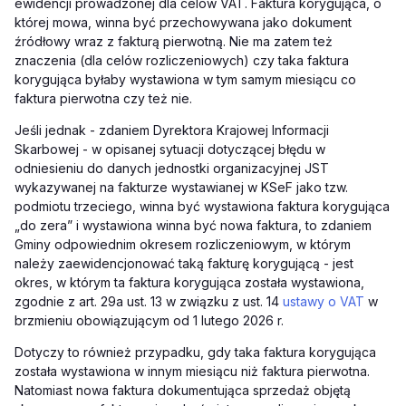
ewidencji prowadzonej dla celów VAT. Faktura korygująca, o
której mowa, winna być przechowywana jako dokument
źródłowy wraz z fakturą pierwotną. Nie ma zatem też
znaczenia (dla celów rozliczeniowych) czy taka faktura
korygująca byłaby wystawiona w tym samym miesiącu co
faktura pierwotna czy też nie.
Jeśli jednak - zdaniem Dyrektora Krajowej Informacji
Skarbowej - w opisanej sytuacji dotyczącej błędu w
odniesieniu do danych jednostki organizacyjnej JST
wykazywanej na fakturze wystawianej w KSeF jako tzw.
podmiotu trzeciego, winna być wystawiona faktura korygująca
„do zera” i wystawiona winna być nowa faktura, to zdaniem
Gminy odpowiednim okresem rozliczeniowym, w którym
należy zaewidencjonować taką fakturę korygującą - jest
okres, w którym ta faktura korygująca została wystawiona,
zgodnie z art. 29a ust. 13 w związku z ust. 14
ustawy o VAT
w
brzmieniu obowiązującym od 1 lutego 2026 r.
Dotyczy to również przypadku, gdy taka faktura korygująca
została wystawiona w innym miesiącu niż faktura pierwotna.
Natomiast nowa faktura dokumentująca sprzedaż objętą