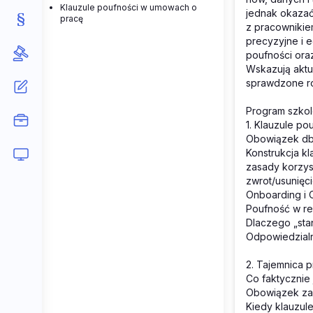
Klauzule poufności w umowach o
jednak okazać
pracę
z pracownikie
precyzyjne i 
poufności oraz
Wskazują aktu
sprawdzone ro
Program szkol
1. Klauzule pou
Obowiązek dba
Konstrukcja kl
zasady korzyst
zwrot/usunięci
Onboarding i 
Poufność w rea
Dlaczego „sta
Odpowiedzial
2. Tajemnica 
Co faktycznie 
Obowiązek za
Kiedy klauzul