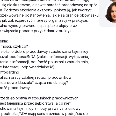
 się nieskuteczne, a nawet narażać pracodawcę na spór
m. Podczas szkolenia ekspertki pokazują, jak tworzyć
egzekwowalne postanowienia, jakie są granice obowiązku
 jak zabezpieczyć interesy organizacji w praktyce.
alne wymogi prawne, najczęstsze błędy oraz
związania poparte przykładami z praktyki.
enia:
fności, czyli co?
łości o dobro pracodawcy i zachowania tajemnicy
auzuli poufności/NDA (zakres informacji, wyłączenia,
ania z informacji, poufność po ustaniu zatrudnienia,
e informacji, odpowiedzialność)
Offboarding
liach pracy zdalnej i rotacji pracowników
ndardowe klauzule” często nie działają?
ność pracodawcy
przedsiębiorstwa w stosunkach pracowniczych
jest tajemnicą przedsiębiorstwa, a co nie?
chowania tajemnicy z mocy prawa vs. z umowy
e poufności/NDA mają sens (różnice w podejściu do