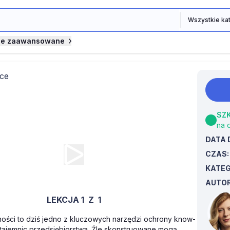
je zaawansowane
SZ
e poufności w umowach o pracę
na 
DATA 
CZAS
KATEG
AUTOR
LEKCJA 1
Z
1
ności to dziś jedno z kluczowych narzędzi ochrony know-
 tajemnic przedsiębiorstwa. Źle skonstruowane mogą