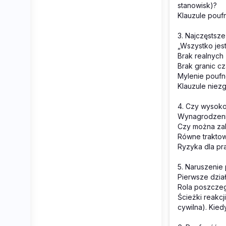
stanowisk)?
Klauzule pouf
3. Najczęstsz
„Wszystko jes
Brak realnych
Brak granic c
Mylenie poufn
Klauzule niez
4. Czy wysoko
Wynagrodzenie
Czy można za
Równe trakto
Ryzyka dla p
5. Naruszenie 
Pierwsze dział
Rola poszczeg
Ścieżki reakc
cywilna). Kie