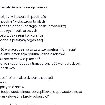
ności/NDA a legalne ujawnienia
e błędy w klauzulach poufności
t poufne” – dlaczego to błąd?
 zabezpieczeń (dostępy, hasła, procedury)
zasowych i zakresowych
ości z zakazem konkurencji
godne z praktyką organizacji
ść wynagrodzenia to zawsze poufna informacja?
 jako informacja poufna i dane osobowe
kazać rozmów o płacach?
wanie i nadchodząca transparentność wynagrodzeń
racodawcy
poufności – jakie działania podjąć?
ania
ólnych działów
ji (odpowiedzialność porządkowa, odpowiedzialność
dy eskalować, a kiedy odpuścić?