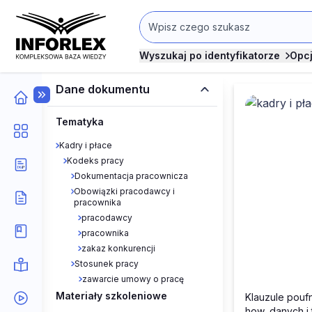
Wyszukaj po identyfikatorze
Opc
Dane dokumentu
Tematyka
Kadry i płace
Kodeks pracy
Klauzul
Dokumentacja pracownicza
Obowiązki pracodawcy i
pracownika
pracodawcy
pracownika
zakaz konkurencji
Stosunek pracy
zawarcie umowy o pracę
Materiały szkoleniowe
Klauzule pouf
how, danych i