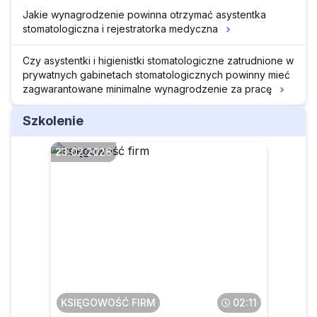
Jakie wynagrodzenie powinna otrzymać asystentka
stomatologiczna i rejestratorka medyczna
Czy asystentki i higienistki stomatologiczne zatrudnione w
prywatnych gabinetach stomatologicznych powinny mieć
zagwarantowane minimalne wynagrodzenie za pracę
Szkolenie
23.02.2026
Czy po przekształceniu JDG
w spółkę można wybrać
estoński CIT
KSIĘGOWOŚĆ FIRM
02:11