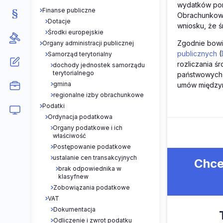
wydatków poni
Finanse publiczne
Obrachunkowa
Dotacje
wniosku, że ś
Środki europejskie
Zgodnie bowie
Organy administracji publicznej
publicznych
(
Samorząd terytorialny
rozliczania ś
dochody jednostek samorządu
terytorialnego
państwowych 
gmina
umów międzyna
regionalne izby obrachunkowe
Podatki
Ordynacja podatkowa
Organy podatkowe i ich
właściwość
Postępowanie podatkowe
ustalanie cen transakcyjnych
Chce
brak odpowiednika w
klasyfnew
Zobowiązania podatkowe
VAT
Dokumentacja
Odliczenie i zwrot podatku