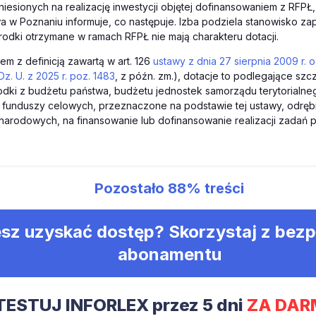
esionych na realizację inwestycji objętej dofinansowaniem z RFPŁ,
 w Poznaniu informuje, co następuje. Izba podziela stanowisko z
rodki otrzymane w ramach RFPŁ nie mają charakteru dotacji.
m z definicją zawartą w art. 126
ustawy z dnia 27 sierpnia 2009 r. o
Dz. U. z 2025 r. poz. 1483
, z późn. zm.), dotacje to podlegające s
rodki z budżetu państwa, budżetu jednostek samorządu terytorialne
funduszy celowych, przeznaczone na podstawie tej ustawy, odręb
rodowych, na finansowanie lub dofinansowanie realizacji zadań p
Pozostało
88%
treści
sz uzyskać dostęp? Skorzystaj z bez
abonamentu
TESTUJ INFORLEX przez 5 dni
ZA DAR