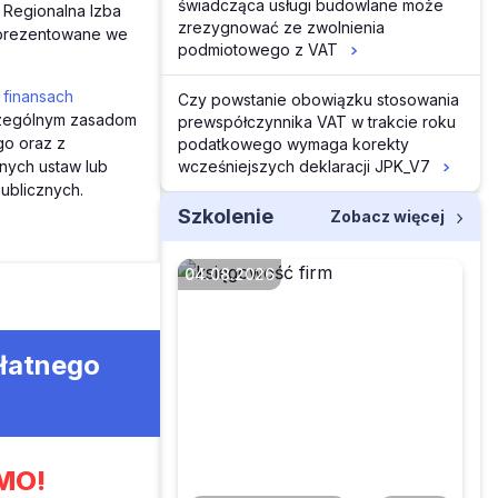
świadcząca usługi budowlane może
 Regionalna Izba
zrezygnować ze zwolnienia
aprezentowane we
podmiotowego z VAT
 finansach
Czy powstanie obowiązku stosowania
zczególnym zasadom
prewspółczynnika VAT w trakcie roku
go oraz z
podatkowego wymaga korekty
wcześniejszych deklaracji JPK_V7
nych ustaw lub
ublicznych.
Szkolenie
Zobacz więcej
04.08.2026
płatnego
Czy faktura z
zagranicy to zawsze
WNT
MO!