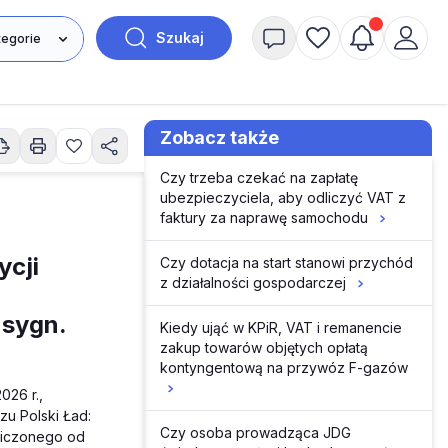
Szukaj
Zobacz także
Czy trzeba czekać na zapłatę
ubezpieczyciela, aby odliczyć VAT z
faktury za naprawę samochodu
ycji
Czy dotacja na start stanowi przychód
z działalności gospodarczej
 sygn.
Kiedy ująć w KPiR, VAT i remanencie
zakup towarów objętych opłatą
kontyngentową na przywóz F-gazów
026 r.,
u Polski Ład:
Czy osoba prowadząca JDG
aliczonego od