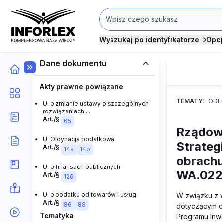
Wyszukaj po identyfikatorze
Opc
Dane dokumentu
Akty prawne powiązane
TEMATY:
ODLI
U. o zmianie ustawy o szczególnych
rozwiązaniach ...
Art./§
65
Rządowy
U. Ordynacja podatkowa
Strateg
Art./§
14a
14b
obrachu
U. o finansach publicznych
WA.022
Art./§
126
U. o podatku od towarów i usług
W związku z w
Art./§
86
88
dotyczącym c
Tematyka
Programu Inwe