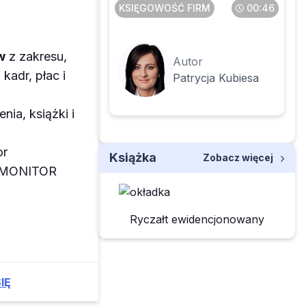
KSIĘGOWOŚĆ FIRM
00:46
w
z zakresu,
Autor
kadr, płac i
Patrycja Kubiesa
enia, książki i
or
Książka
Zobacz więcej
z MONITOR
Ryczałt ewidencjonowany
IĘ