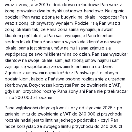
wraz z żoną, a w 2019 r. dodatkowo rozbudował Pan wraz z
żoną, prywatnie dwa budynki usługowo-handlowe. Następnie
podzielił Pan wraz z żoną te budynki na lokale i rozpoczął Pan
wraz z żoną ich prywatny wynajem. Podzielił się Pan wraz z
żoną lokalami tak, że Pana żona sama wynajmuje swoim
klientom pięć lokali, a Pan sam wynajmuje Pana klientom
siedem lokali. Pana żona sama wyszukała klientów na swoje
lokale, sama jest stroną umów najmu i sama zajmuje się
współpracą ze swoimi klientami na co dzień. Pan sam wyszukał
klientów na swoje lokale, sam jest stroną umów najmu i sam
zajmuje się współpracą ze swoimi klientami na co dzień.
Zgodnie z umowami najmu każde z Państwa jest osobnym
podatnikiem, każde z Państwa osobno rozlicza się z urzędem
skarbowym. Dotychczas korzystał Pan ze zwolnienia z VAT,
gdyż ani przychód roczny Pana żony ani Pana nie przekraczał
limitu 200 000 zł rocznie.
Pana wątpliwości dotyczą kwestii czy od stycznia 2026 r. po
zmianie limitu do zwolnienia z VAT do 240 000 zł przychodu
rocznie nadal jest to limit na jednego podatnika - czyli Pan
może korzystać ze swojego limitu przychodu do 240 000 zł