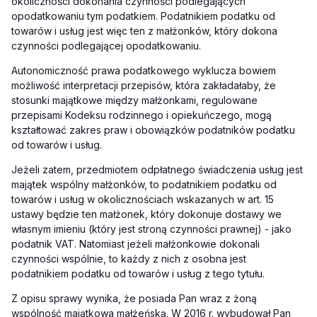
okoliczności dokonania czynności podlegających
opodatkowaniu tym podatkiem. Podatnikiem podatku od
towarów i usług jest więc ten z małżonków, który dokona
czynności podlegającej opodatkowaniu.
Autonomiczność prawa podatkowego wyklucza bowiem
możliwość interpretacji przepisów, która zakładałaby, że
stosunki majątkowe między małżonkami, regulowane
przepisami Kodeksu rodzinnego i opiekuńczego, mogą
kształtować zakres praw i obowiązków podatników podatku
od towarów i usług.
Jeżeli zatem, przedmiotem odpłatnego świadczenia usług jest
majątek wspólny małżonków, to podatnikiem podatku od
towarów i usług w okolicznościach wskazanych w art. 15
ustawy będzie ten małżonek, który dokonuje dostawy we
własnym imieniu (który jest stroną czynności prawnej) - jako
podatnik VAT. Natomiast jeżeli małżonkowie dokonali
czynności wspólnie, to każdy z nich z osobna jest
podatnikiem podatku od towarów i usług z tego tytułu.
Z opisu sprawy wynika, że posiada Pan wraz z żoną
wspólność majątkowa małżeńską. W 2016 r. wybudował Pan