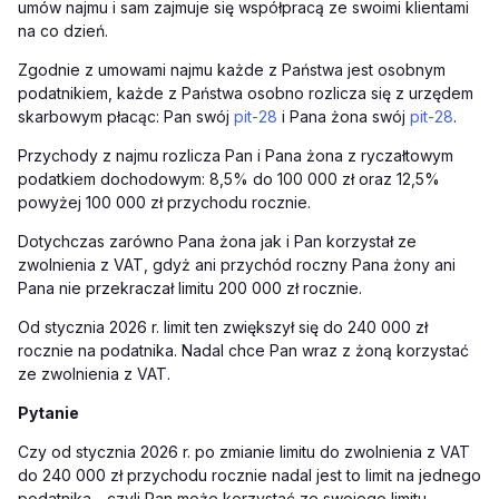
umów najmu i sam zajmuje się współpracą ze swoimi klientami
na co dzień.
Zgodnie z umowami najmu każde z Państwa jest osobnym
podatnikiem, każde z Państwa osobno rozlicza się z urzędem
skarbowym płacąc: Pan swój
pit-28
i Pana żona swój
pit-28
.
Przychody z najmu rozlicza Pan i Pana żona z ryczałtowym
podatkiem dochodowym: 8,5% do 100 000 zł oraz 12,5%
powyżej 100 000 zł przychodu rocznie.
Dotychczas zarówno Pana żona jak i Pan korzystał ze
zwolnienia z VAT, gdyż ani przychód roczny Pana żony ani
Pana nie przekraczał limitu 200 000 zł rocznie.
Od stycznia 2026 r. limit ten zwiększył się do 240 000 zł
rocznie na podatnika. Nadal chce Pan wraz z żoną korzystać
ze zwolnienia z VAT.
Pytanie
Czy od stycznia 2026 r. po zmianie limitu do zwolnienia z VAT
do 240 000 zł przychodu rocznie nadal jest to limit na jednego
podatnika - czyli Pan może korzystać ze swojego limitu