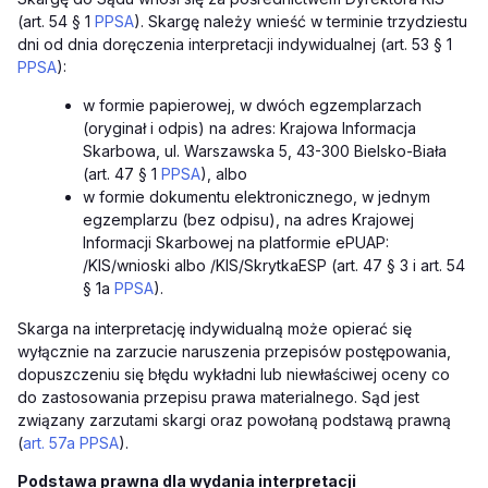
(art. 54 § 1
PPSA
). Skargę należy wnieść w terminie trzydziestu
dni od dnia doręczenia interpretacji indywidualnej (art. 53 § 1
PPSA
):
w formie papierowej, w dwóch egzemplarzach
(oryginał i odpis) na adres: Krajowa Informacja
Skarbowa, ul. Warszawska 5, 43-300 Bielsko-Biała
(art. 47 § 1
PPSA
), albo
w formie dokumentu elektronicznego, w jednym
egzemplarzu (bez odpisu), na adres Krajowej
Informacji Skarbowej na platformie ePUAP:
/KIS/wnioski albo /KIS/SkrytkaESP (art. 47 § 3 i art. 54
§ 1a
PPSA
).
Skarga na interpretację indywidualną może opierać się
wyłącznie na zarzucie naruszenia przepisów postępowania,
dopuszczeniu się błędu wykładni lub niewłaściwej oceny co
do zastosowania przepisu prawa materialnego. Sąd jest
związany zarzutami skargi oraz powołaną podstawą prawną
(
art. 57a PPSA
).
Podstawa prawna dla wydania interpretacji