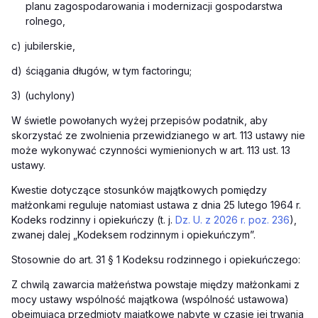
planu zagospodarowania i modernizacji gospodarstwa
rolnego,
c)
jubilerskie,
d)
ściągania długów, w tym factoringu;
3)
(uchylony)
W świetle powołanych wyżej przepisów podatnik, aby
skorzystać ze zwolnienia przewidzianego w art. 113 ustawy nie
może wykonywać czynności wymienionych w art. 113 ust. 13
ustawy.
Kwestie dotyczące stosunków majątkowych pomiędzy
małżonkami reguluje natomiast ustawa z dnia 25 lutego 1964 r.
Kodeks rodzinny i opiekuńczy (t. j.
Dz. U. z 2026 r. poz. 236
),
zwanej dalej „Kodeksem rodzinnym i opiekuńczym”.
Stosownie do art. 31 § 1 Kodeksu rodzinnego i opiekuńczego:
Z chwilą zawarcia małżeństwa powstaje między małżonkami z
mocy ustawy wspólność majątkowa (wspólność ustawowa)
obejmująca przedmioty majątkowe nabyte w czasie jej trwania