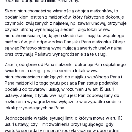
rocznie, odrębnie od limitu Pana żony.
Skoro nieruchomości są własnością obojga małżonków, to
podatnikiem jest ten z małżonków, który faktycznie dokonuje
czynności związanych z najmem, np. zawarł umowę, otrzymuje
czynsz. Stroną wynajmującą siedem i pięć lokali w ww.
nieruchomościach, będących składnikami majątku wspólnego
małżonków, jest odpowiednio Pan jak i Pana małżonka. Oboje
są więc Państwo stroną wynajmującą zawartych umów najmu
oraz otrzymują Państwo wynagrodzenie za te usługi.
Zatem, odrębnie od Pana małżonki, dokonuje Pan odpłatnego
świadczenia usług, tj. najmu siedmiu lokali w ww.
nieruchomościach należących do majątku wspólnego Pana i
Pana małżonki i z tego tytułu posiada Pan status podatnika
podatku od towarów i usług, w rozumieniu w art. 15 ust. 1
ustawy. Zatem, z tytułu ww. najmu jest Pan zobowiązany do
rozliczenia wynagrodzenia wyłącznie w przypadku siedmiu
lokali przypadających na Pana.
Jednocześnie w takiej sytuacji limit, o którym mowa w art. 113
ust. 1 ustawy, czyli limit zwolnienia przysługującego, gdy
wartość sprzedaży nie przekroczyła łącznie w poprzednim