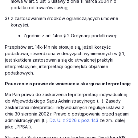
mowa w art. 5 ust. 5 ustawy z dnia 11 marca 2004 r. o
podatku od towarów i usług;
3)
z zastosowaniem środków ograniczających umowne
korzyści.
Zgodnie z art. 14na § 2 Ordynacji podatkowej:
Przepisów art. 14k-14n nie stosuje się, jeżeli korzyść
podatkowa, stwierdzona w decyzjach wymienionych w § 1,
jest skutkiem zastosowania się do utrwalonej praktyki
interpretacyjnej, interpretacji ogólnej lub objaśnień
podatkowych.
Pouczenie o prawie do wniesienia skargi na interpretację
Ma Pan prawo do zaskarżenia tej interpretacji indywidualnej
do Wojewódzkiego Sądu Administracyjnego (…). Zasady
zaskarżania interpretacji indywidualnych reguluje ustawa z
dnia 30 sierpnia 2002 r. Prawo o postępowaniu przed sądami
administracyjnymi (t. j.
Dz. U. z 2026 r. poz. 143
ze zm.; dalej
jako „PPSA”).
Skargę do Sądu wnosi się za pośrednictwem Dyrektora KIS