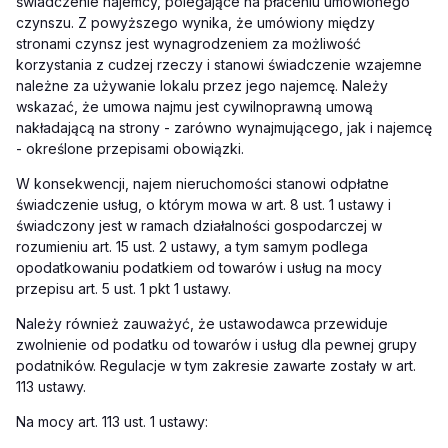
świadczenie najemcy, polegające na płaceniu umówionego
czynszu. Z powyższego wynika, że umówiony między
stronami czynsz jest wynagrodzeniem za możliwość
korzystania z cudzej rzeczy i stanowi świadczenie wzajemne
należne za używanie lokalu przez jego najemcę. Należy
wskazać, że umowa najmu jest cywilnoprawną umową
nakładającą na strony - zarówno wynajmującego, jak i najemcę
- określone przepisami obowiązki.
W konsekwencji, najem nieruchomości stanowi odpłatne
świadczenie usług, o którym mowa w art. 8 ust. 1 ustawy i
świadczony jest w ramach działalności gospodarczej w
rozumieniu art. 15 ust. 2 ustawy, a tym samym podlega
opodatkowaniu podatkiem od towarów i usług na mocy
przepisu art. 5 ust. 1 pkt 1 ustawy.
Należy również zauważyć, że ustawodawca przewiduje
zwolnienie od podatku od towarów i usług dla pewnej grupy
podatników. Regulacje w tym zakresie zawarte zostały w art.
113 ustawy.
Na mocy art. 113 ust. 1 ustawy: