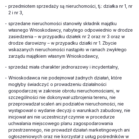
-
przedmiotem sprzedaży są nieruchomości, tj.: działka nr 1, nr
2 i nr 3,
-
sprzedane nieruchomości stanowiły składnik majątku
własnego Wnioskodawcy, nabytego odpowiednio w drodze
zasiedzenia – w przypadku działek nr 2 oraz nr 3 oraz w
drodze darowizny – w przypadku działki nr 1. Zbycie
wskazanych nieruchomości nastąpiło w ramach zwykłego
zarządu majątkiem własnym Wnioskodawcy,
-
sprzedaż miała charakter jednorazowy i incydentalny,
-
Wnioskodawca nie podejmował żadnych działań, które
mogłyby świadczyć o prowadzeniu działalności
gospodarczej w zakresie obrotu nieruchomościami, w
szczególności nie dokonywał uzbrojenia terenu, nie
przeprowadzał scaleń ani podziałów nieruchomości, nie
występował o wydanie decyzji o warunkach zabudowy, nie
inicjował ani nie uczestniczył czynnie w procedurze
uchwalania miejscowego planu zagospodarowania
przestrzennego, nie prowadził działań marketingowych ani
ogłoszeniowych oraz nie korzystał z usług pośredników w