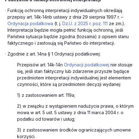
·
Funkcję ochronną interpretacji indywidualnych określają
przepisy art. 14k-14nb ustawy z dnia 29 sierpnia 1997 r. –
Ordynacja podatkowa
(t. j.
Dz.U. z 2025 r. poz. 111
ze zm.).
Interpretacja będzie mogła pełnić funkcję ochronną, jeśli
Państwa sytuacja będzie zgodna (tożsama) z opisem stanu
faktycznego i zastosują się Państwo do interpretacji.
·
Zgodnie z art. 14na § 1 Ordynacji podatkowej:
Przepisów art. 14k-14n
Ordynacji podatkowej
nie stosuje
się, jeśli stan faktyczny lub zdarzenie przyszłe będące
przedmiotem interpretacji indywidualnej jest elementem
czynności, które są przedmiotem decyzji wydanej:
1) z zastosowaniem art. 119a;
2) w związku z wystąpieniem nadużycia prawa, o którym
mowa w art. 5 ust. 5 ustawy z dnia 11 marca 2004 r. o
podatku od towarów i usług;
3) z zastosowaniem środków ograniczających umowne
korzyści.