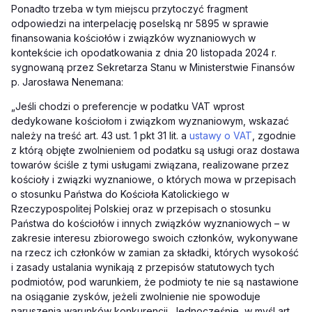
Ponadto trzeba w tym miejscu przytoczyć fragment
odpowiedzi na interpelację poselską nr 5895 w sprawie
finansowania kościołów i związków wyznaniowych w
kontekście ich opodatkowania z dnia 20 listopada 2024 r.
sygnowaną przez Sekretarza Stanu w Ministerstwie Finansów
p. Jarosława Nenemana:
„Jeśli chodzi o preferencje w podatku VAT wprost
dedykowane kościołom i związkom wyznaniowym, wskazać
należy na treść art. 43 ust. 1 pkt 31 lit. a
ustawy o VAT
, zgodnie
z którą objęte zwolnieniem od podatku są usługi oraz dostawa
towarów ściśle z tymi usługami związana, realizowane przez
kościoły i związki wyznaniowe, o których mowa w przepisach
o stosunku Państwa do Kościoła Katolickiego w
Rzeczypospolitej Polskiej oraz w przepisach o stosunku
Państwa do kościołów i innych związków wyznaniowych – w
zakresie interesu zbiorowego swoich członków, wykonywane
na rzecz ich członków w zamian za składki, których wysokość
i zasady ustalania wynikają z przepisów statutowych tych
podmiotów, pod warunkiem, że podmioty te nie są nastawione
na osiąganie zysków, jeżeli zwolnienie nie spowoduje
naruszenia warunków konkurencji. Jednocześnie, w myśl art.