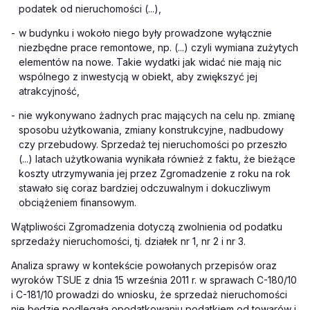
podatek od nieruchomości (...),
-
w budynku i wokoło niego były prowadzone wyłącznie
niezbędne prace remontowe, np. (...) czyli wymiana zużytych
elementów na nowe. Takie wydatki jak widać nie mają nic
wspólnego z inwestycją w obiekt, aby zwiększyć jej
atrakcyjność,
-
nie wykonywano żadnych prac mających na celu np. zmianę
sposobu użytkowania, zmiany konstrukcyjne, nadbudowy
czy przebudowy. Sprzedaż tej nieruchomości po przeszło
(...) latach użytkowania wynikała również z faktu, że bieżące
koszty utrzymywania jej przez Zgromadzenie z roku na rok
stawało się coraz bardziej odczuwalnym i dokuczliwym
obciążeniem finansowym.
Wątpliwości Zgromadzenia dotyczą zwolnienia od podatku
sprzedaży nieruchomości, tj. działek nr 1, nr 2 i nr 3.
Analiza sprawy w kontekście powołanych przepisów oraz
wyroków TSUE z dnia 15 września 2011 r. w sprawach C-180/10
i C-181/10 prowadzi do wniosku, że sprzedaż nieruchomości
nie będzie podlegała opodatkowaniu podatkiem od towarów i