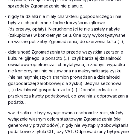
sprzedaży Zgromadzenie nie planuje,
-
nigdy te działki nie miały charakteru gospodarczego i nie
były z nich pobierane żadne korzyści majątkowe
(dzierżawy, opłaty). Nieruchomości te nie zastały nabyte
(zakupione) w konkretnym celu. One były wykorzystywane
na własne potrzeby Zgromadzenia, do szerzenia kultu (...),
-
działalność Zgromadzenia to przede wszystkim szerzenie
kultu religijnego, a ponadto (...), czyli bardziej działalność
oświatowo-opiekuńcza i charytatywna, a żadnym wypadku
nie komercyjna i nie nastawiona na maksymalizację zysku
(nie ma najmniejszych znamion prowadzenia działalności
gospodarczej zarobkowej dla zysku). Jedyna sezonowa,
(...) działalność gospodarcza to (...). Dochód jednak nie
przekracza kwoty podatkowej, co zwalnia z odprowadzania
podatku,
-
ww. działki nie były wynajmowana osobom trzecim, służyły
wyłącznie własnym celom statutowym Zgromadzenia (nie
generowały przychodów), nigdy nie wystąpiły zobowiązania
podatkowe z tytułu CIT, czy VAT. Odprowadzany był jedynie