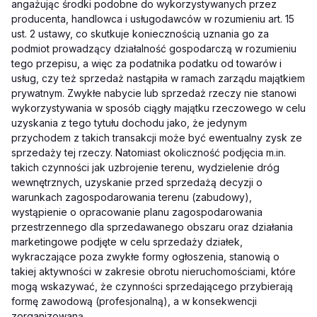
angażując środki podobne do wykorzystywanych przez
producenta, handlowca i usługodawców w rozumieniu art. 15
ust. 2 ustawy, co skutkuje koniecznością uznania go za
podmiot prowadzący działalność gospodarczą w rozumieniu
tego przepisu, a więc za podatnika podatku od towarów i
usług, czy też sprzedaż nastąpiła w ramach zarządu majątkiem
prywatnym. Zwykłe nabycie lub sprzedaż rzeczy nie stanowi
wykorzystywania w sposób ciągły majątku rzeczowego w celu
uzyskania z tego tytułu dochodu jako, że jedynym
przychodem z takich transakcji może być ewentualny zysk ze
sprzedaży tej rzeczy. Natomiast okoliczność podjęcia m.in.
takich czynności jak uzbrojenie terenu, wydzielenie dróg
wewnętrznych, uzyskanie przed sprzedażą decyzji o
warunkach zagospodarowania terenu (zabudowy),
wystąpienie o opracowanie planu zagospodarowania
przestrzennego dla sprzedawanego obszaru oraz działania
marketingowe podjęte w celu sprzedaży działek,
wykraczające poza zwykłe formy ogłoszenia, stanowią o
takiej aktywności w zakresie obrotu nieruchomościami, które
mogą wskazywać, że czynności sprzedającego przybierają
formę zawodową (profesjonalną), a w konsekwencji
zorganizowaną.