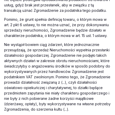
usług, gdyż brak jest przesłanek, aby w związku z tą
transakcją uznać Zgromadzenie za podatnika tego podatku.
Pomimo, że grunt spełnia definicję towaru, o którym mowa w
art. 2 pkt 6 ustawy, to nie można uznać, że przy dokonywaniu
sprzedaży nieruchomości, Zgromadzenie będzie działało w
charakterze podatnika, o którym mowa w art. 15 ust. 1 ustawy.
Nie wystąpił bowiem ciąg zdarzeń, które jednoznacznie
przesądzają, że sprzedaż Nieruchomości wypełnia przesłanki
działalności gospodarczej. Zgromadzenie nie podjęło takich
aktywnych działań w zakresie obrotu nieruchomościami, które
świadczyłyby o angażowaniu środków w sposób podobny do
wykorzystywanych przez handlowców. Zgromadzenie jest
podatnikiem VAT zwolnionym. Pomimo tego, że Zgromadzenie
prowadzi działalność związaną z (...), czyli działalności
oświatowo-opiekuńczej i charytatywnej, to działki będące
przedmiotem zapytania nie miały charakteru gospodarczego i
nie były z nich pobierane żadne korzyści majątkowe
(dzierżawy, opłaty), były wykorzystywane na własne potrzeby
Zgromadzenia, do szerzenia kultu (...).