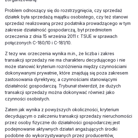
Problem odnoszący się do rozstrzygnięcia, czy sprzedaż
działek była sprzedażą majątku osobistego, czy też stanowi
sprzedaż realizowaną przez podatnika prowadzącego w tym
zakresie działalność gospodarczą, był przedmiotem
orzeczenia z dnia 15 września 2011 r. TSUE w sprawach
połączonych C-180/10 i C-181/10.
Z tezy ww. orzeczenia wynika m.in., że liczba i zakres
transakcji sprzedaży nie ma charakteru decydującego i nie
może stanowić kryterium rozróżnienia między czynnościami
dokonywanymi prywatnie, które znajdują się poza zakresem
zastosowania dyrektywy, a czynnościami stanowiącymi
działalność gospodarczą. Trybunał stwierdził, że dużych
transakcji sprzedaży można dokonywać również jako
czynności osobistych.
Zatem jak wynika z powyższych okoliczności, kryterium
decydującym o zaliczeniu transakcji sprzedaży nieruchomości
przez osoby fizyczne do działalności gospodarczej jest
podejmowanie aktywnych działań angażujących środki
podobne do wykorzystywanych przez producentów,