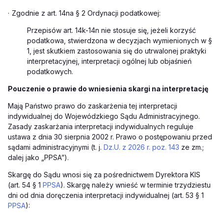
·
Zgodnie z art. 14na § 2 Ordynacji podatkowej:
Przepisów art. 14k-14n nie stosuje się, jeżeli korzyść
podatkowa, stwierdzona w decyzjach wymienionych w §
1, jest skutkiem zastosowania się do utrwalonej praktyki
interpretacyjnej, interpretacji ogólnej lub objaśnień
podatkowych.
Pouczenie o prawie do wniesienia skargi na interpretację
Mają Państwo prawo do zaskarżenia tej interpretacji
indywidualnej do Wojewódzkiego Sądu Administracyjnego.
Zasady zaskarżania interpretacji indywidualnych reguluje
ustawa z dnia 30 sierpnia 2002 r. Prawo o postępowaniu przed
sądami administracyjnymi (t. j.
Dz.U. z 2026 r. poz. 143
ze zm.;
dalej jako „PPSA”).
Skargę do Sądu wnosi się za pośrednictwem Dyrektora KIS
(art. 54 § 1
PPSA
). Skargę należy wnieść w terminie trzydziestu
dni od dnia doręczenia interpretacji indywidualnej (art. 53 § 1
PPSA
):