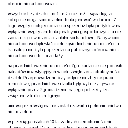
obrocie nieruchomościami,
-
wszystkie trzy działki – nr 1, nr 2 oraz nr 3 – sąsiadują ze
sobą i nie mogą samodzielnie funkcjonować w obrocie. Z
tego względu ich jednoczesna sprzedaż była podyktowana
wyłącznie względami funkcjonalnymi i gospodarczymi, a nie
zamiarem prowadzenia działalności handlowej. Nabywcami
nieruchomości byli właściciele sąsiednich nieruchomości, a
transakcja nie była poprzedzona publicznym oferowaniem
nieruchomości do sprzedaży,
-
na przedmiotowej nieruchomości Zgromadzenie nie ponosiło
nakładów inwestycyjnych w celu zwiększenia atrakcyjności
działek. Przeprowadzone były jedynie niezbędne prace
remontowe, przedmiotowe działki były wykorzystywane
wyłącznie przez Zgromadzenie na jego potrzeby tzn.
związane z kultem religijnym,
-
umowa przedwstępna nie została zawarta i pełnomocnictwa
nie udzielono,
-
w przeciągu ostatnich 10 lat żadnych nieruchomości nie
zbywano, w najbliższej przewidywalnej przyszłości takich