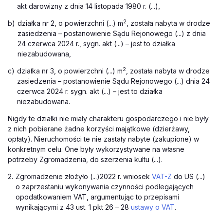
akt darowizny z dnia 14 listopada 1980 r. (...),
2
b)
działka nr 2, o powierzchni (...) m
, została nabyta w drodze
zasiedzenia – postanowienie Sądu Rejonowego (...) z dnia
24 czerwca 2024 r., sygn. akt (...) – jest to działka
niezabudowana,
2
c)
działka nr 3, o powierzchni (...) m
, została nabyta w drodze
zasiedzenia – postanowienie Sądu Rejonowego (...) dnia 24
czerwca 2024 r. sygn. akt (...) – jest to działka
niezabudowana.
Nigdy te działki nie miały charakteru gospodarczego i nie były
z nich pobierane żadne korzyści majątkowe (dzierżawy,
opłaty). Nieruchomości te nie zastały nabyte (zakupione) w
konkretnym celu. One były wykorzystywane na własne
potrzeby Zgromadzenia, do szerzenia kultu (...).
2.
Zgromadzenie złożyło (...)2022 r. wniosek
VAT-Z
do US (...)
o zaprzestaniu wykonywania czynności podlegających
opodatkowaniem VAT, argumentując to przepisami
wynikającymi z 43 ust. 1 pkt 26 – 28
ustawy o VAT
.