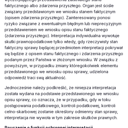
faktycznego albo zdarzenia przyszłego. Organ jest ściśle
związany przedstawionym we wniosku stanem faktycznym
(opisem zdarzenia przyszłego). Zainteresowany ponosi
ryzyko związane z ewentualnym błędnym lub nieprecyzyjnym
przedstawieniem we wniosku opisu stanu faktycznego
(zdarzenia przyszłego). Interpretacja indywidualna wywołuje
skutki prawnopodatkowe tylko wtedy, gdy rzeczywisty stan
faktyczny sprawy będącej przedmiotem interpretacji pokrywał
się będzie z opisem stanu faktycznego i zdarzenia przyszłego
podanym przez Państwa w złożonym wniosku. W związku z
powyższym, w przypadku zmiany któregokolwiek elementu
przedstawionego we wniosku opisu sprawy, udzielona
odpowiedź traci swą aktualność.
Jednocześnie należy podkreślić, że niniejsza interpretacja
została wydana na podstawie przedstawionego we wniosku
opisu sprawy, co oznacza, że w przypadku, gdy w toku
postępowania podatkowego, kontroli podatkowej, kontroli
celno-skarbowej zostanie określony odmienny stan sprawy,
interpretacja nie wywoła w tym zakresie skutków prawnych.
Pouczenie o funkcji ochronnej interpretacji