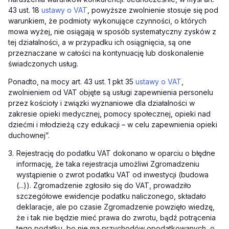
43 ust. 18
ustawy o VAT
, powyższe zwolnienie stosuje się pod
warunkiem, że podmioty wykonujące czynności, o których
mowa wyżej, nie osiągają w sposób systematyczny zysków z
tej działalności, a w przypadku ich osiągnięcia, są one
przeznaczane w całości na kontynuację lub doskonalenie
świadczonych usług.
Ponadto, na mocy art. 43 ust. 1 pkt 35
ustawy o VAT
,
zwolnieniem od VAT objęte są usługi zapewnienia personelu
przez kościoły i związki wyznaniowe dla działalności w
zakresie opieki medycznej, pomocy społecznej, opieki nad
dziećmi i młodzieżą czy edukacji – w celu zapewnienia opieki
duchownej”.
3.
Rejestrację do podatku VAT dokonano w oparciu o błędne
informację, że taka rejestracja umożliwi Zgromadzeniu
wystąpienie o zwrot podatku VAT od inwestycji (budowa
(...)). Zgromadzenie zgłosiło się do VAT, prowadziło
szczegółowe ewidencje podatku naliczonego, składało
deklaracje, ale po czasie Zgromadzenie powzięło wiedzę,
że i tak nie będzie mieć prawa do zwrotu, bądź potrącenia
tego podatku, bo nie ma przychodów opodatkowanych, o