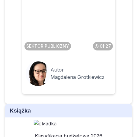
Czy pomoc dydaktyczna
będzie klasyfikowana w §
777 bez względu na kwotę
SEKTOR PUBLICZNY
01:27
Autor
Magdalena Grotkiewicz
Książka
Klasyfikacja budżetowa 2026