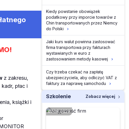
Kiedy powstanie obowiązek
podatkowy przy imporcie towarów z
płatnego
Chin transportowanych przez Niemcy
do Polski
Jaki kurs walut powinna zastosować
firma transportowa przy fakturach
MO!
wystawianych w euro z
zastosowaniem metody kasowej
Czy trzeba czekać na zapłatę
w
z zakresu,
ubezpieczyciela, aby odliczyć VAT z
faktury za naprawę samochodu
kadr, płac i
Szkolenie
Zobacz więcej
enia, książki i
07.08.2026
or
z MONITOR