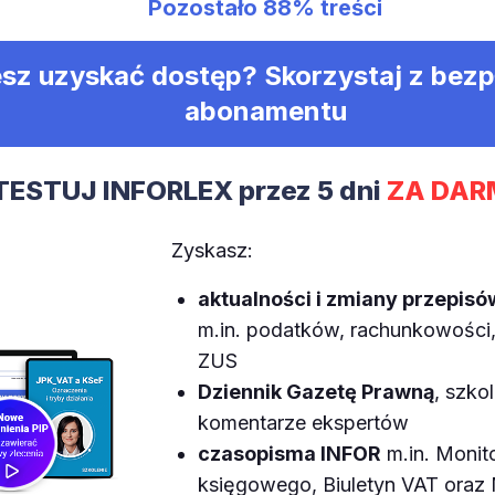
Pozostało
88%
treści
sz uzyskać dostęp? Skorzystaj z bez
abonamentu
TESTUJ INFORLEX przez 5 dni
ZA DAR
Zyskasz:
aktualności i zmiany przepisó
m.in. podatków, rachunkowości, 
ZUS
Dziennik Gazetę Prawną
, szkol
komentarze ekspertów
czasopisma INFOR
m.in. Monit
księgowego, Biuletyn VAT ora