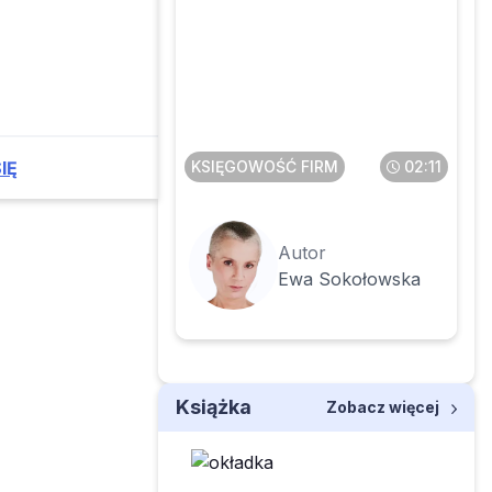
Faktura przesłana w
pdf a potem wysłana
do KSeF – co z tym
zrobić
KSIĘGOWOŚĆ FIRM
02:11
IĘ
Autor
Ewa Sokołowska
Książka
Zobacz więcej