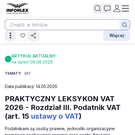
Więcej
ARTYKUŁ AKTUALNY
na dzień 09.08.2026
TEMATY:
VAT
Data publikacji: 14.05.2026
PRAKTYCZNY LEKSYKON VAT
2026 - Rozdział III. Podatnik VAT
(art. 15
ustawy o VAT
)
Podatnikami są osoby prawne, jednostki organizacyjne
niemające osobowości prawnej oraz osoby fizyczne,