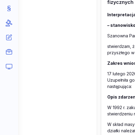
fizycznych 
Interpretacj
– stanowisk
Szanowna Pan
stwierdzam, 
przyszłego
w
Zakres wnios
17 lutego 2026
Uzupełniła go
następująca:
Opis zdarzen
W 1992 r. zak
stwierdzeniu 
W skład masy
działki należ