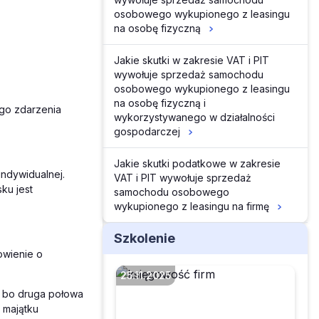
osobowego wykupionego z leasingu
na osobę fizyczną
Jakie skutki w zakresie VAT i PIT
wywołuje sprzedaż samochodu
osobowego wykupionego z leasingu
na osobę fizyczną i
go zdarzenia
wykorzystywanego w działalności
gospodarczej
Jakie skutki podatkowe w zakresie
indywidualnej.
VAT i PIT wywołuje sprzedaż
ku jest
samochodu osobowego
wykupionego z leasingu na firmę
Szkolenie
owienie o
25.11.2025
, bo druga połowa
 majątku