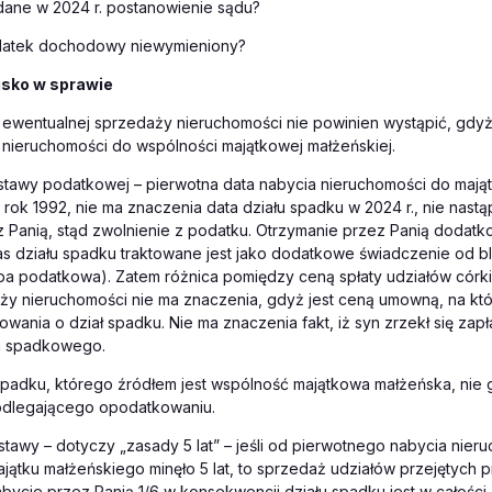
dane w 2024 r. postanowienie sądu?
datek dochodowy niewymieniony?
isko w sprawie
 ewentualnej sprzedaży nieruchomości nie powinien wystąpić, gdy
 nieruchomości do wspólności majątkowej małżeńskiej.
5 ustawy podatkowej – pierwotna data nabycia nieruchomości do maj
rok 1992, nie ma znaczenia data działu spadku w 2024 r., nie nast
 Panią, stąd zwolnienie z podatku. Otrzymanie przez Panią dodat
s działu spadku traktowane jest jako dodatkowe świadczenie od bl
upa podatkowa). Zatem różnica pomiędzy ceną spłaty udziałów córk
y nieruchomości nie ma znaczenia, gdyż jest ceną umowną, na któr
owania o dział spadku. Nie ma znaczenia fakt, iż syn zrzekł się zap
a spadkowego.
spadku, którego źródłem jest wspólność majątkowa małżeńska, nie 
dlegającego opodatkowaniu.
7 ustawy – dotyczy „zasady 5 lat” – jeśli od pierwotnego nabycia nie
ątku małżeńskiego minęło 5 lat, to sprzedaż udziałów przejętych 
abycie przez Panią 1/6 w konsekwencji działu spadku jest w całości