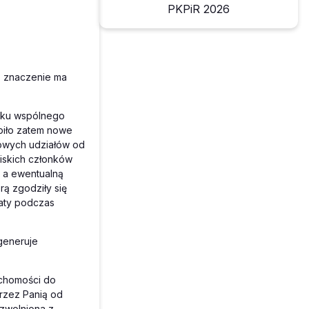
PKPiR 2026
ż znaczenie ma
ątku wspólnego
ąpiło zatem nowe
kowych udziałów od
iskich członków
i a ewentualną
ą zgodziły się
łaty podczas
generuje
ruchomości do
przez Panią od
 zwolniona z