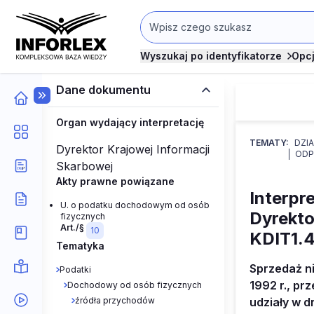
Wyszukaj po identyfikatorze
Opc
Dane dokumentu
Organ wydający interpretację
TEMATY:
DZI
Dyrektor Krajowej Informacji
ODP
Skarbowej
Akty prawne powiązane
Interpr
U. o podatku dochodowym od osób
Dyrekto
fizycznych
Art./§
10
KDIT1.4
Tematyka
Sprzedaż n
Podatki
1992 r., p
Dochodowy od osób fizycznych
źródła przychodów
udziały w d