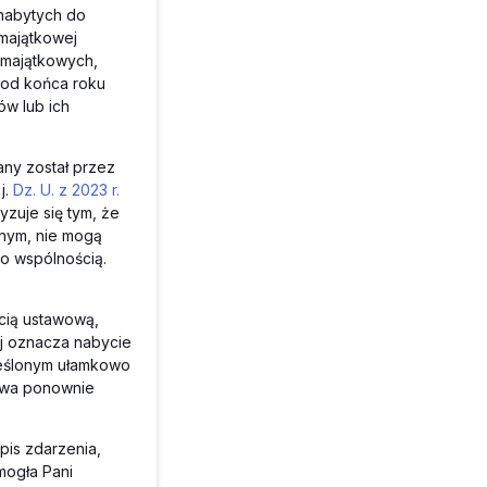
 nabytych do
majątkowej
 majątkowych,
ę od końca roku
ów lub ich
ny został przez
j.
Dz. U. z 2023 r.
zuje się tym, że
lnym, nie mogą
o wspólnością.
cią ustawową,
ej oznacza nabycie
reślonym ułamkowo
bywa ponownie
is zdarzenia,
mogła Pani