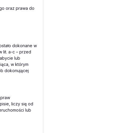
go oraz prawa do
 zostało dokonane w
lit. a-c – przed
abycie lub
iąca, w którym
ób dokonującej
 praw
isie, liczy się od
eruchomości lub