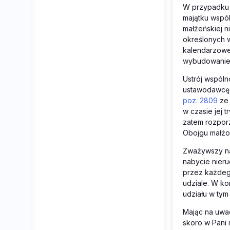
W przypadku 
majątku wspó
małżeńskiej 
określonych w 
kalendarzowe
wybudowanie w
Ustrój wspól
ustawodawcę w
poz. 2809
ze 
w czasie jej 
zatem rozporz
Obojgu małżo
Zważywszy na
nabycie nier
przez każdeg
udziale. W k
udziału w tym
Mając na uwa
skoro w Pani 