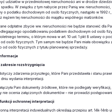
yć udziałów w przedmiotowej nieruchomości ani w drodze dziedzic
 spadku. W związku z tym nabycie przez Panią ww. nieruchomości, 
awy o podatku dochodowym od osób fizycznych, nastąpiło w 1992 r.,
 z mężem tej nieruchomości do majątku wspólnego małżonków.
ne odpłatne zbycie ww. nieruchomości nie będzie stanowić dla Pan
dlegającego opodatkowaniu podatkiem dochodowym od osób fizy
ioletniego terminu, o którym mowa w art. 10 ust. 1 pkt 8 ustawy o po
d osób fizycznych. Tym samym nie będzie Pani miała obowiązku z
od osób fizycznych z tytułu planowanej sprzedaży.
nformacje
 zakresie rozstrzygnięcia
 dotyczy zdarzenia przyszłego, które Pani przedstawiła i stanu praw
dniu wydania interpretacji.
łączyła Pani dokumenty źródłowe, które nie podlegały weryfikacji
jny nie ocenia załączonych dokumentów – nie prowadzi postępowa
funkcji ochronnej interpretacji
onną interpretacji indywidualnych określają przepisy art. 14k-14nb 