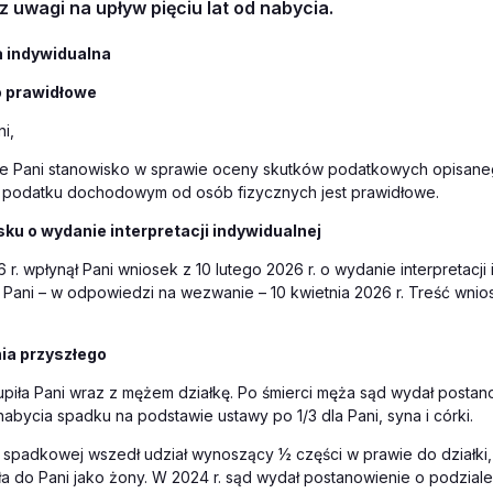
z uwagi na upływ pięciu lat od nabycia.
a indywidualna
o prawidłowe
i,
że Pani stanowisko w sprawie oceny skutków podatkowych opisane
 podatku dochodowym od osób fizycznych jest prawidłowe.
ku o wydanie interpretacji indywidualnej
 r. wpłynął Pani wniosek z 10 lutego 2026 r. o wydanie interpretacji 
 Pani – w odpowiedzi na wezwanie – 10 kwietnia 2026 r. Treść wnios
ia przyszłego
upiła Pani wraz z mężem działkę. Po śmierci męża sąd wydał postan
nabycia spadku na podstawie ustawy po 1/3 dla Pani, syna i córki.
 spadkowej wszedł udział wynoszący ½ części w prawie do działki
ała do Pani jako żony. W 2024 r. sąd wydał postanowienie o podziale