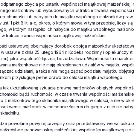
odpłatnego zbycia po ustaniu wspólności majątkowej małżeńskiej,
lnego małżonków lub wybudowanych w trakcie trwania wspólności 
nieruchomości lub nabytych do majątku wspólnego małżonków praw
ust. 1 pkt 8 lit. a-c, okres, o którym mowa w tym przepisie, liczy si
go, w którym nastąpiło ich nabycie do majątku wspólnego małżonk
 trakcie trwania wspólności majątkowej małżeńskiej.
ności ustawowej obejmujący dorobek obojga małżonków ukształtowa
 ustawie z dnia 25 lutego 1964 r. Kodeks rodzinny i opiekuńczy (t. 
zm.) jako wspólność łączna, bezudziałowa. Wspólność ta charaktery
trwania małżonkowie nie mają określonych udziałów w majątku wspó
ądzać udziałami, a także nie mogą żądać podziału majątku objęteg
nkom przysługuje pełne prawo do całości majątku wspólnego.
 tak ukształtowaną sytuację prawną małżonków objętych wspólnoś
uchomości bądź ruchomości w czasie trwania wspólności małżeński
o z małżonków tego składnika majątkowego w całości, a nie w ok
onsekwencji małżonek w momencie śmierci drugiego z nich nie na
 składniku.
dze powołane powyżej przepisy oraz przedstawiony we wniosku op
małżeństwie panował ustrój małżeńskiej wspólności majątkowej nie 