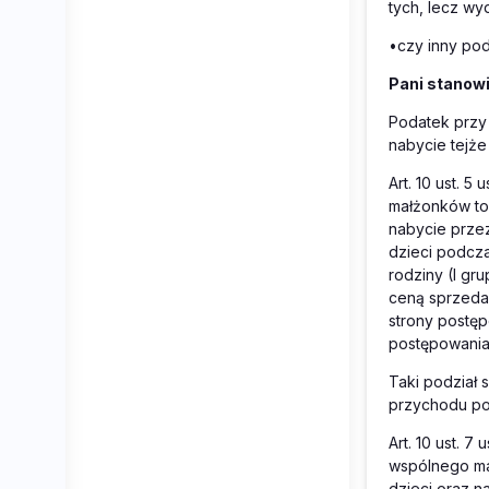
tych, lecz wy
•
czy inny po
Pani stanow
Podatek przy
nabycie tejże
Art. 10 ust. 
małżonków to 
nabycie przez
dzieci podcza
rodziny (I gr
ceną sprzedaż
strony postęp
postępowani
Taki podział 
przychodu po
Art. 10 ust. 
wspólnego maj
dzieci oraz n