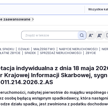
je zaawansowane
AŁ SPADKU
DZIAŁKI
MAŁŻEŃSTWO
NABYCIE NIERUCHOMOŚCI
NIE
ŁATNE ZBYCIE
SPADEK
SPRZEDAŻ NIERUCHOMOŚCI
ZBYCIE
etacja indywidualna z dnia 18 maja 2026
r Krajowej Informacji Skarbowej, sygn
011.214.2026.2.AS
ieruchomości, nabytej pierwotnie do majątku wspólnego
rzez osobę będącą wstępnym spadkodawcy, która następni
rodze działu spadku, jest zwolniona z podatku dochodo