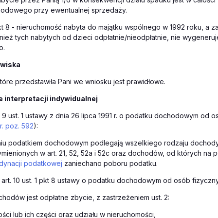
odowego przy ewentualnej sprzedaży.
1 pkt 8 - nieruchomość nabyta do majątku wspólnego w 1992 roku, a 
nież tych nabytych od dzieci odpłatnie/nieodpłatnie, nie wygeneru
o.
owiska
tóre przedstawiła Pani we wniosku jest prawidłowe.
 interpretacji indywidualnej
 9 ust. 1 ustawy z dnia 26 lipca 1991 r. o podatku dochodowym od osó
r. poz. 592
):
u podatkiem dochodowym podlegają wszelkiego rodzaju dochody,
enionych w art. 21, 52, 52a i 52c oraz dochodów, od których na 
dynacji podatkowej
zaniechano poboru podatku.
art. 10 ust. 1 pkt 8 ustawy o podatku dochodowym od osób fizyczn
hodów jest odpłatne zbycie, z zastrzeżeniem ust. 2:
ści lub ich części oraz udziału w nieruchomości,