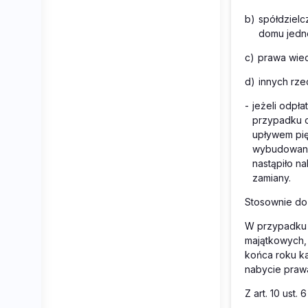
b)
spółdziel
domu jedno
c)
prawa wie
d)
innych rze
-
jeżeli odpł
przypadku o
upływem pię
wybudowanie
nastąpiło n
zamiany.
Stosownie do 
W przypadku 
majątkowych, o
końca roku k
nabycie praw
Z art. 10 ust.