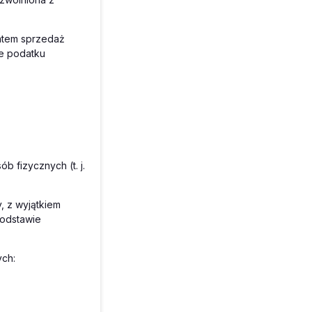
zatem sprzedaż
je podatku
b fizycznych (t. j.
 z wyjątkiem
podstawie
ych: