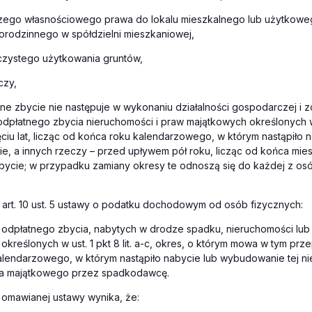
czego własnościowego prawa do lokalu mieszkalnego lub użytkowe
rodzinnego w spółdzielni mieszkaniowej,
czystego użytkowania gruntów,
czy,
atne zbycie nie następuje w wykonaniu działalności gospodarczej i
dpłatnego zbycia nieruchomości i praw majątkowych określonych w 
ciu lat, licząc od końca roku kalendarzowego, w którym nastąpiło n
, a innych rzeczy – przed upływem pół roku, licząc od końca mies
abycie; w przypadku zamiany okresy te odnoszą się do każdej z os
art. 10 ust. 5 ustawy o podatku dochodowym od osób fizycznych:
odpłatnego zbycia, nabytych w drodze spadku, nieruchomości lub
kreślonych w ust. 1 pkt 8 lit. a-c, okres, o którym mowa w tym przep
alendarzowego, w którym nastąpiło nabycie lub wybudowanie tej ni
a majątkowego przez spadkodawcę.
 6 omawianej ustawy wynika, że: