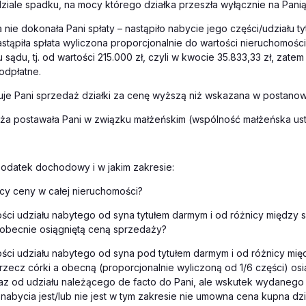
ziale spadku, na mocy którego działka przeszła wyłącznie na Panią
 nie dokonała Pani spłaty – nastąpiło nabycie jego części/udziału 
astąpiła spłata wyliczona proporcjonalnie do wartości nieruchomoś
 sądu, tj. od wartości 215.000 zł, czyli w kwocie 35.833,33 zł, zate
odpłatne.
je Pani sprzedaż działki za cenę wyższą niż wskazana w postanow
ęża postawała Pani w związku małżeńskim (wspólność małżeńska us
podatek dochodowy i w jakim zakresie:
cy ceny w całej nieruchomości?
ści udziału nabytego od syna tytułem darmym i od różnicy między 
 obecnie osiągniętą ceną sprzedaży?
ści udziału nabytego od syna pod tytułem darmym i od różnicy mię
zecz córki a obecną (proporcjonalnie wyliczoną od 1/6 części) osi
az od udziału należącego de facto do Pani, ale wskutek wydanego
 nabycia jest/lub nie jest w tym zakresie nie umowna cena kupna dzi