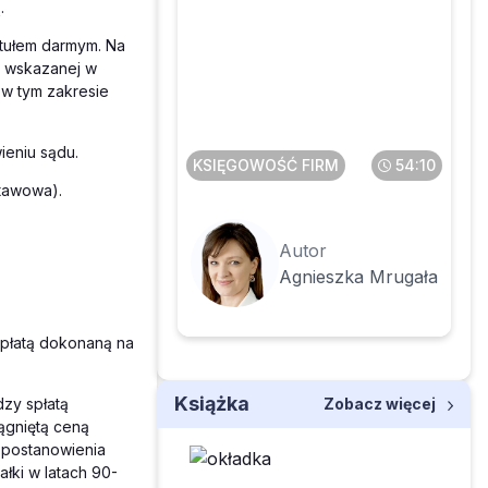
.
tytułem darmym. Na
ci wskazanej w
Delegacje po nowemu
m w tym zakresie
ieniu sądu.
KSIĘGOWOŚĆ FIRM
54:10
tawowa).
Autor
Agnieszka Mrugała
spłatą dokonaną na
Książka
Zobacz więcej
dzy spłatą
ągniętą ceną
 postanowienia
ałki w latach 90-