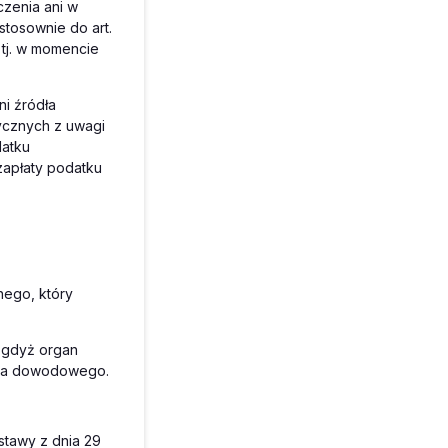
zenia ani w
stosownie do art.
 tj. w momencie
i źródła
cznych z uwagi
datku
apłaty podatku
nego, który
, gdyż organ
nia dowodowego.
ustawy z dnia 29