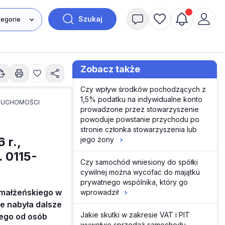
Szukaj
Zobacz także
Czy wpływ środków pochodzących z
1,5% podatku na indywidualne konto
RUCHOMOŚCI
prowadzone przez stowarzyszenie
powoduje powstanie przychodu po
stronie członka stowarzyszenia lub
 r.,
jego żony
. 0115-
Czy samochód wniesiony do spółki
cywilnej można wycofać do majątku
prywatnego wspólnika, który go
 małżeńskiego w
wprowadził
e nabyła dalsze
Jakie skutki w zakresie VAT i PIT
wego od osób
wywołuje sprzedaż samochodu