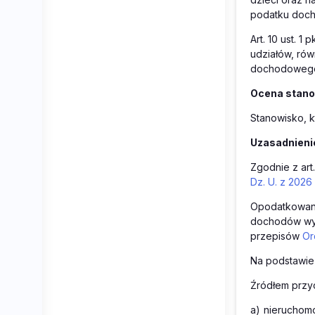
podatku doch
Art. 10 ust. 
udziałów, rów
dochodoweg
Ocena stan
Stanowisko, k
Uzasadnienie
Zgodnie z art.
Dz. U. z 2026 
Opodatkowani
dochodów wymi
przepisów
Or
Na podstawie 
Źródłem przyc
a)
nieruchomo