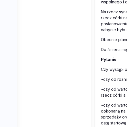
wspólnego i d
Na rzecz syna
rzecz córki n
postanowieniu
nabycie było 
Obecnie planu
Do śmierci m
Pytanie
Czy wystąpi 
•
czy od różni
•
czy od warto
rzecz córki a
•
czy od warto
dokonaną na r
sprzedaży or
datą startową