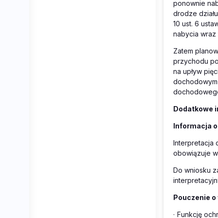
ponownie nab
drodze działu
10 ust. 6 ust
nabycia wraz
Zatem planowa
przychodu po
na upływ pięc
dochodowym o
dochodowego 
Dodatkowe i
Informacja o
Interpretacja
obowiązuje w 
Do wniosku za
interpretacy
Pouczenie o 
·
Funkcję ochr