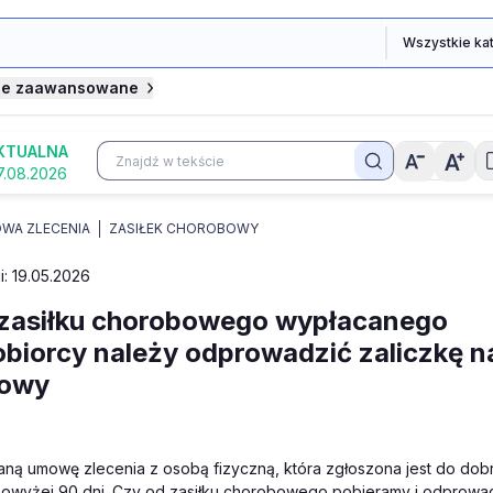
je zaawansowane
KTUALNA
7.08.2026
WA ZLECENIA
ZASIŁEK CHOROBOWY
i: 19.05.2026
zasiłku chorobowego wypłacanego
obiorcy należy odprowadzić zaliczkę n
owy
ą umowę zlecenia z osobą fizyczną, która zgłoszona jest do dobr
owyżej 90 dni. Czy od zasiłku chorobowego pobieramy i odprow