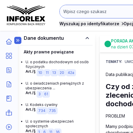
Wyszukaj po identyfikatorze
Opc
Dane dokumentu
PORADA A
na dzień 0
Akty prawne powiązane
TEMATY:
UMO
U. o podatku dochodowym od osób
fizycznych
Art./§
10
11
13
20
42a
Data publikacj
U. o świadczeniach pieniężnych z
Czy od 
ubezpieczenia ...
Art./§
zleceni
3
61
dochod
U. Kodeks cywilny
Art./§
734
735
PROBLEM
U. o systemie ubezpieczeń
społecznych
Mamy podpisan
Art./§
1
6
11
16
chorobowej p