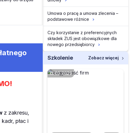
Umowa o pracę a umowa zlecenia –
podstawowe różnice
Czy korzystanie z preferencyjnych
składek ZUS jest obowiązkowe dla
nowego przedsiębiorcy
płatnego
Szkolenie
Zobacz więcej
13.03.2026
MO!
Jak skorygować PIT-11,
gdy pracownik zgłosi
w
z zakresu,
błąd w naliczonych
kosztach
kadr, płac i