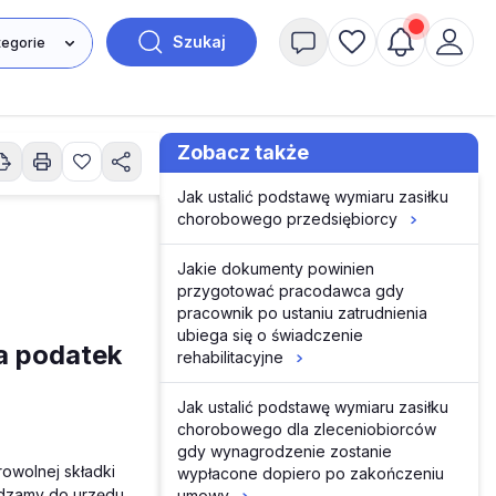
Szukaj
Zobacz także
Jak ustalić podstawę wymiaru zasiłku
chorobowego przedsiębiorcy
Jakie dokumenty powinien
przygotować pracodawca gdy
pracownik po ustaniu zatrudnienia
ubiega się o świadczenie
a podatek
rehabilitacyjne
Jak ustalić podstawę wymiaru zasiłku
chorobowego dla zleceniobiorców
gdy wynagrodzenie zostanie
owolnej składki
wypłacone dopiero po zakończeniu
adzamy do urzędu
umowy