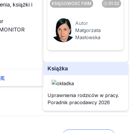
KSIĘGOWOŚĆ FIRM
01:32
enia, książki i
or
Autor
z MONITOR
Małgorzata
Masłowska
Książka
IĘ
Uprawnienia rodziców w pracy.
Poradnik pracodawcy 2026