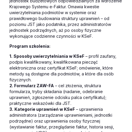
jednostek budżetowych odpowiedzialnych za wdrożenie
Krajowego Systemu e-Faktur. Omawia kwestie
uwierzytelniania podmiotów w systemie oraz
prawidłowego budowania struktury uprawnień – od
poziomu JST jako podatnika, przez administratorów
jednostek podrzędnych, aż po osoby fizyczne
wykonujące codzienne czynności w KSeF.
Program szkolenia:
1.
Sposoby uwierzytelniania w KSeF
– profil zaufany,
podpis kwalifikowany, kwalifikowana pieczęć
elektroniczna oraz certyfikat KSeF; omówienie, które
metody są dostępne dla podmiotów, a które dla osób
fizycznych.
2. Formularz ZAW-FA
– cel złożenia, struktura
formularza, tryby składania (nadanie, odebranie
uprawnień, zgłoszenie odcisku palca certyfikatu);
praktyczne wskazówki dla JST.
3.
Kategorie uprawnień w KSeF
– uprawnienia
administratora (zarządzanie uprawnieniami, jednostki
podrzędne) oraz uprawnienia osoby fizycznej
(wystawianie faktur, przeglądanie faktur, historia sesji,