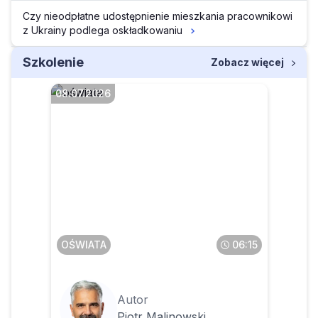
Czy nieodpłatne udostępnienie mieszkania pracownikowi
z Ukrainy podlega oskładkowaniu
Szkolenie
Zobacz więcej
08.07.2026
Czy okresy pracy na
zleceniu i działalności
gospodarczej wliczone do
stażu pracy zmienią prawo
nauczyciela do nagrody
jubileuszowej
OŚWIATA
06:15
Autor
Piotr Malinowski