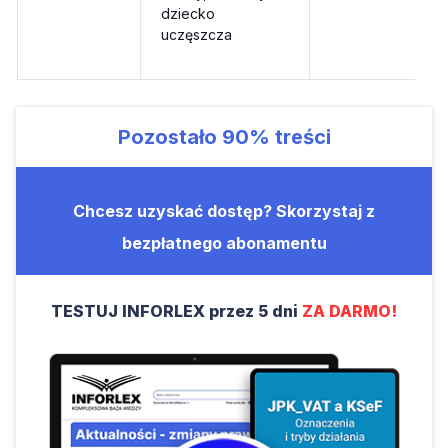
dziecko
uczęszcza
Pozostało
90%
treści
Chcesz uzyskać dostęp? Skorzystaj z
bezpłatnego abonamentu
TESTUJ INFORLEX przez 5 dni
ZA DARMO!