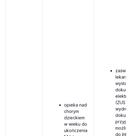
zaświadc
lekarskie
wystawian
dokument
elektroni
(ZUS e-ZL
opieka nad
wydruku t
chorym
dokumentu
dzieckiem
przypadk
w wieku do
możliwośc
ukończenia
do Interne