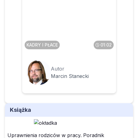
Czy pracownik może
anonimowo zgłosić
pracodawcę do PIP
KADRY I PŁACE
01:02
Autor
Marcin Stanecki
Książka
Uprawnienia rodziców w pracy. Poradnik