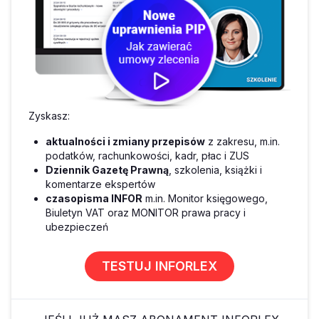
Zyskasz:
aktualności i zmiany przepisów
z zakresu, m.in.
podatków, rachunkowości, kadr, płac i ZUS
Dziennik Gazetę Prawną
, szkolenia, książki i
komentarze ekspertów
czasopisma INFOR
m.in. Monitor księgowego,
Biuletyn VAT oraz MONITOR prawa pracy i
ubezpieczeń
TESTUJ INFORLEX