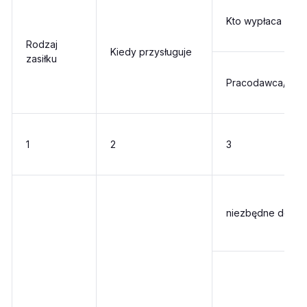
Kto wypłaca zasił
Rodzaj
Kiedy przysługuje
zasiłku
Pracodawca/zle
1
2
3
niezbędne dokum