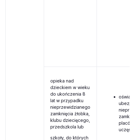
opieka nad
dzieckiem w wieku
do ukończenia 8
oświadcz
lat w przypadku
ubezpiec
nieprzewidzianego
nieprzewi
zamknięcia żłobka,
zamknięci
klubu dziecięcego,
placówki, 
przedszkola lub
uczęszcza
szkoły, do których