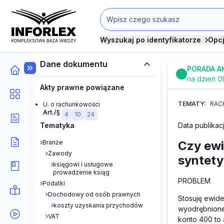
Wyszukaj po identyfikatorze
Opc
Dane dokumentu
PORADA A
na dzień 0
Akty prawne powiązane
TEMATY:
RAC
U. o rachunkowości
Art./§
4
10
24
Tematyka
Data publikacj
Branże
Czy ew
Zawody
syntety
księgowi i usługowe
prowadzenie ksiąg
PROBLEM
Podatki
Dochodowy od osób prawnych
Stosuję ewid
koszty uzyskania przychodów
wyodrębnione
VAT
konto 400 to 