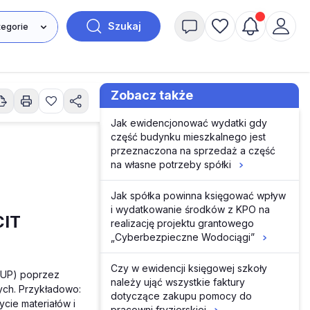
Szukaj
Zobacz także
Jak ewidencjonować wydatki gdy
część budynku mieszkalnego jest
przeznaczona na sprzedaż a część
na własne potrzeby spółki
Jak spółka powinna księgować wpływ
i wydatkowanie środków z KPO na
CIT
realizację projektu grantowego
„Cyberbezpieczne Wodociągi”
Czy w ewidencji księgowej szkoły
KUP) poprzez
należy ująć wszystkie faktury
ych. Przykładowo:
dotyczące zakupu pomocy do
cie materiałów i
pracowni fryzjerskiej