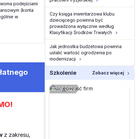
 dwoma podejściami
ilansowym (konta
Czy księga inwentarzowa klubu
ególnie w
dziecięcego powinna być
prowadzona wyłącznie według
Klasyfikacji Środków Trwałych
Jak jednostka budżetowa powinna
ustalić wartość ogrodzenia po
modernizacji
płatnego
Szkolenie
Zobacz więcej
07.08.2026
MO!
Faktura przesłana w
pdf a potem wysłana
do KSeF – co z tym
w
z zakresu,
zrobić