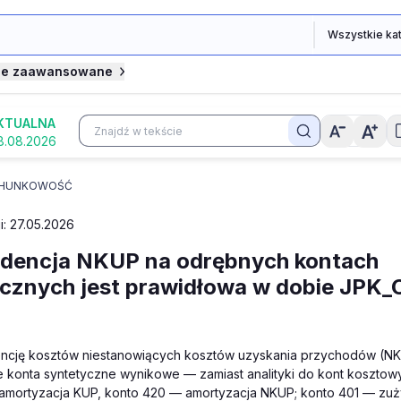
je zaawansowane
KTUALNA
8.08.2026
HUNKOWOŚĆ
i: 27.05.2026
idencja NKUP na odrębnych kontach
cznych jest prawidłowa w dobie JPK_
encję kosztów niestanowiących kosztów uzyskania przychodów (N
 konta syntetyczne wynikowe — zamiast analityki do kont kosztow
amortyzacja KUP, konto 420 — amortyzacja NKUP; konto 401 — zuży