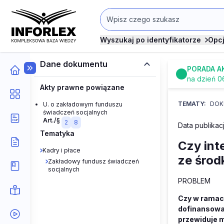
Wyszukaj po identyfikatorze
Opc
Dane dokumentu
PORADA A
na dzień 0
Akty prawne powiązane
TEMATY:
DOK
U. o zakładowym funduszu
świadczeń socjalnych
Art./§
2
8
Data publikacj
Tematyka
Czy int
Kadry i płace
ze śro
Zakładowy fundusz świadczeń
socjalnych
PROBLEM
Czy w ramac
dofinansować
przewiduje m