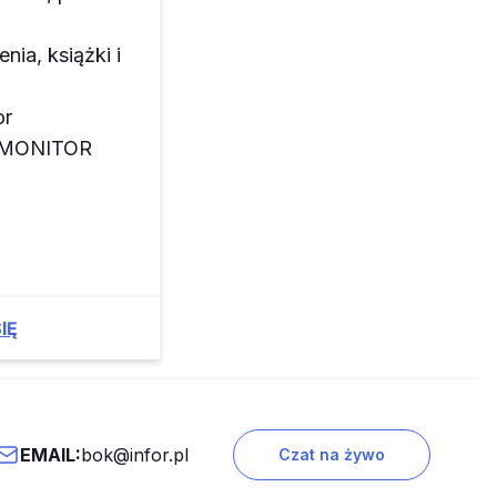
enia, książki i
or
z MONITOR
IĘ
EMAIL:
bok@infor.pl
Czat na żywo