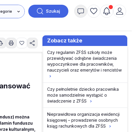
Szukaj
Zobacz także
Czy regulamin ZFŚS szkoły może
przewidywać odrębne świadczenia
wypoczynkowe dla pracowników,
nauczycieli oraz emerytów i rencistów
inansować
Czy pełnoletnie dziecko pracownika
może samodzielnie wystąpić o
świadczenie z ZFŚS
Nieprawidłowa organizacja ewidencji
undusz) można
księgowej – prowadzenie osobnych
ulamin funduszu
ksiąg rachunkowych dla ZFŚS
erze kulturalnym,