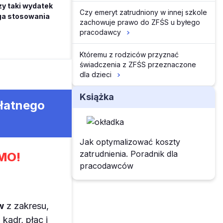
y taki wydatek
Czy emeryt zatrudniony w innej szkole
aga stosowania
zachowuje prawo do ZFŚS u byłego
pracodawcy
Któremu z rodziców przyznać
świadczenia z ZFŚS przeznaczone
dla dzieci
Książka
płatnego
Jak optymalizować koszty
zatrudnienia. Poradnik dla
MO!
pracodawców
w
z zakresu,
kadr, płac i