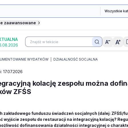
je zaawansowane
KTUALNA
6.08.2026
UMENTOWANIE WYDATKÓW
DZIAŁALNOŚĆ SOCJALNA
i: 17.07.2026
egracyjną kolację zespołu można dof
dków ZFŚS
h zakładowego funduszu świadczeń socjalnych (dalej: ZFŚS/f
 wyjście zespołu do restauracji na integracyjną kolację? Reg
ożliwość dofinansowania działalności integracyjnej o charakt