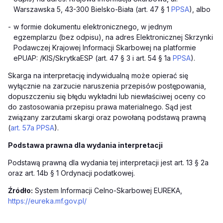
Warszawska 5, 43-300 Bielsko-Biała (art. 47 § 1
PPSA
), albo
-
w formie dokumentu elektronicznego, w jednym
egzemplarzu (bez odpisu), na adres Elektronicznej Skrzynki
Podawczej Krajowej Informacji Skarbowej na platformie
ePUAP: /KIS/SkrytkaESP (art. 47 § 3 i art. 54 § 1a
PPSA
).
Skarga na interpretację indywidualną może opierać się
wyłącznie na zarzucie naruszenia przepisów postępowania,
dopuszczeniu się błędu wykładni lub niewłaściwej oceny co
do zastosowania przepisu prawa materialnego. Sąd jest
związany zarzutami skargi oraz powołaną podstawą prawną
(
art. 57a PPSA
).
Podstawa prawna dla wydania interpretacji
Podstawą prawną dla wydania tej interpretacji jest art. 13 § 2a
oraz art. 14b § 1 Ordynacji podatkowej.
Źródło:
System Informacji Celno-Skarbowej EUREKA,
https://eureka.mf.gov.pl/