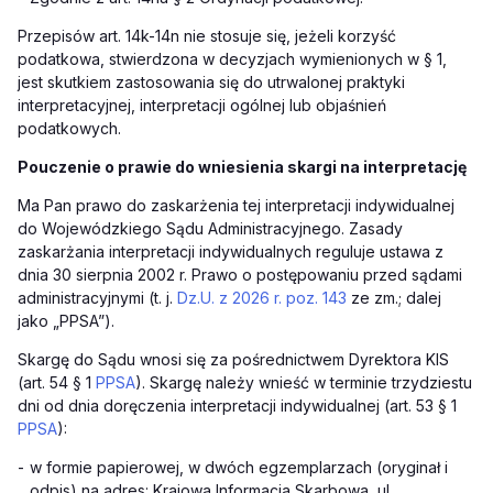
Przepisów art. 14k-14n nie stosuje się, jeżeli korzyść
podatkowa, stwierdzona w decyzjach wymienionych w § 1,
jest skutkiem zastosowania się do utrwalonej praktyki
interpretacyjnej, interpretacji ogólnej lub objaśnień
podatkowych.
Pouczenie o prawie do wniesienia skargi na interpretację
Ma Pan prawo do zaskarżenia tej interpretacji indywidualnej
do Wojewódzkiego Sądu Administracyjnego. Zasady
zaskarżania interpretacji indywidualnych reguluje ustawa z
dnia 30 sierpnia 2002 r. Prawo o postępowaniu przed sądami
administracyjnymi (t. j.
Dz.U. z 2026 r. poz. 143
ze zm.; dalej
jako „PPSA”).
Skargę do Sądu wnosi się za pośrednictwem Dyrektora KIS
(art. 54 § 1
PPSA
). Skargę należy wnieść w terminie trzydziestu
dni od dnia doręczenia interpretacji indywidualnej (art. 53 § 1
PPSA
):
-
w formie papierowej, w dwóch egzemplarzach (oryginał i
odpis) na adres: Krajowa Informacja Skarbowa, ul.