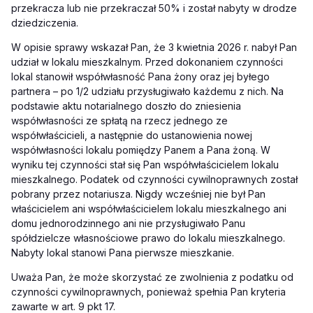
przekracza lub nie przekraczał 50% i został nabyty w drodze
dziedziczenia.
W opisie sprawy wskazał Pan, że 3 kwietnia 2026 r. nabył Pan
udział w lokalu mieszkalnym. Przed dokonaniem czynności
lokal stanowił współwłasność Pana żony oraz jej byłego
partnera – po 1/2 udziału przysługiwało każdemu z nich. Na
podstawie aktu notarialnego doszło do zniesienia
współwłasności ze spłatą na rzecz jednego ze
współwłaścicieli, a następnie do ustanowienia nowej
współwłasności lokalu pomiędzy Panem a Pana żoną. W
wyniku tej czynności stał się Pan współwłaścicielem lokalu
mieszkalnego. Podatek od czynności cywilnoprawnych został
pobrany przez notariusza. Nigdy wcześniej nie był Pan
właścicielem ani współwłaścicielem lokalu mieszkalnego ani
domu jednorodzinnego ani nie przysługiwało Panu
spółdzielcze własnościowe prawo do lokalu mieszkalnego.
Nabyty lokal stanowi Pana pierwsze mieszkanie.
Uważa Pan, że może skorzystać ze zwolnienia z podatku od
czynności cywilnoprawnych, ponieważ spełnia Pan kryteria
zawarte w art. 9 pkt 17.