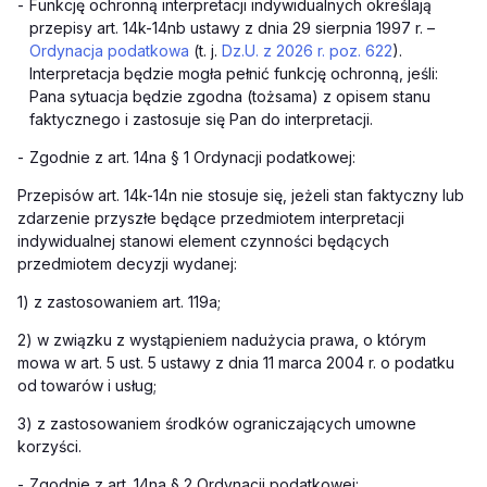
-
Funkcję ochronną interpretacji indywidualnych określają
przepisy art. 14k-14nb ustawy z dnia 29 sierpnia 1997 r. –
Ordynacja podatkowa
(t. j.
Dz.U. z 2026 r. poz. 622
).
Interpretacja będzie mogła pełnić funkcję ochronną, jeśli:
Pana sytuacja będzie zgodna (tożsama) z opisem stanu
faktycznego i zastosuje się Pan do interpretacji.
-
Zgodnie z art. 14na § 1 Ordynacji podatkowej:
Przepisów art. 14k-14n nie stosuje się, jeżeli stan faktyczny lub
zdarzenie przyszłe będące przedmiotem interpretacji
indywidualnej stanowi element czynności będących
przedmiotem decyzji wydanej:
1) z zastosowaniem art. 119a;
2) w związku z wystąpieniem nadużycia prawa, o którym
mowa w art. 5 ust. 5 ustawy z dnia 11 marca 2004 r. o podatku
od towarów i usług;
3) z zastosowaniem środków ograniczających umowne
korzyści.
-
Zgodnie z art. 14na § 2 Ordynacji podatkowej: