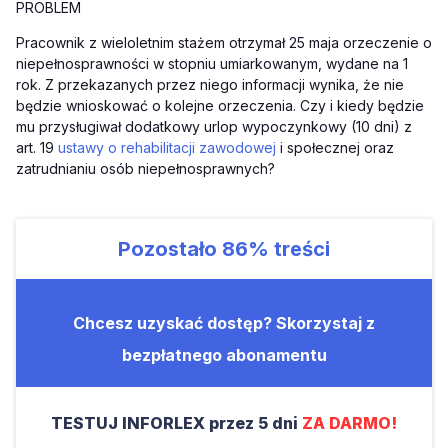
PROBLEM
Pracownik z wieloletnim stażem otrzymał 25 maja orzeczenie o
niepełnosprawności w stopniu umiarkowanym, wydane na 1
rok. Z przekazanych przez niego informacji wynika, że nie
będzie wnioskować o kolejne orzeczenia. Czy i kiedy będzie
mu przysługiwał dodatkowy urlop wypoczynkowy (10 dni) z
art. 19
ustawy o rehabilitacji zawodowej
i społecznej oraz
zatrudnianiu osób niepełnosprawnych?
Pozostało
86%
treści
Chcesz uzyskać dostęp? Skorzystaj z
bezpłatnego abonamentu
TESTUJ INFORLEX przez 5 dni
ZA DARMO!