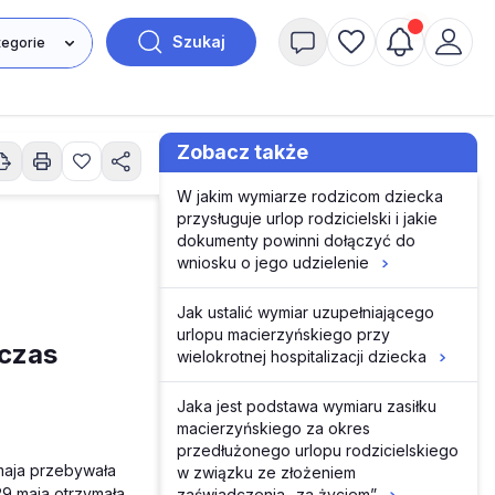
Szukaj
Zobacz także
W jakim wymiarze rodzicom dziecka
przysługuje urlop rodzicielski i jakie
dokumenty powinni dołączyć do
wniosku o jego udzielenie
Jak ustalić wymiar uzupełniającego
urlopu macierzyńskiego przy
 czas
wielokrotnej hospitalizacji dziecka
Jaka jest podstawa wymiaru zasiłku
macierzyńskiego za okres
przedłużonego urlopu rodzicielskiego
 maja przebywała
w związku ze złożeniem
29 maja otrzymała
zaświadczenia „za życiem”