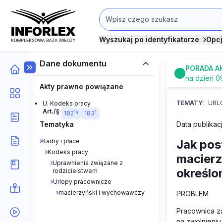
Wyszukaj po identyfikatorze
Opc
Dane dokumentu
PORADA A
na dzień 0
Akty prawne powiązane
TEMATY:
URL
U. Kodeks pracy
Art./§
1a
1
182
183
Tematyka
Data publikacj
Kadry i płace
Jak pos
Kodeks pracy
macierz
Uprawnienia związane z
określo
rodzicielstwem
Urlopy pracownicze
macierzyński i wychowawczy
PROBLEM
Pracownica za
na zwolnieniu