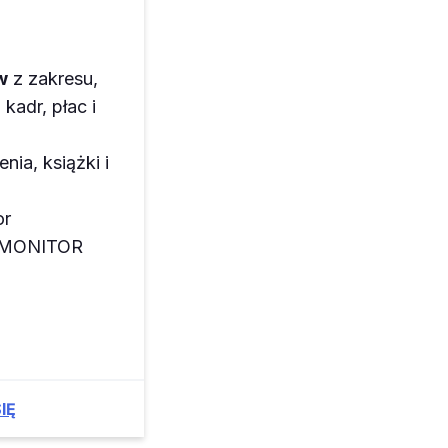
w
z zakresu,
kadr, płac i
enia, książki i
or
z MONITOR
IĘ