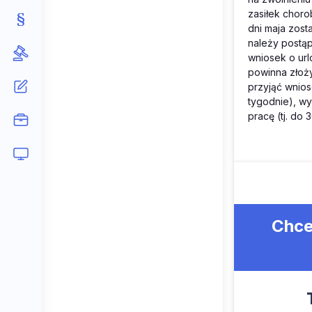
zasiłek choro
dni maja zost
należy postąp
wniosek o url
powinna złoż
przyjąć wnios
tygodnie), wy
pracę (tj. do
Chce