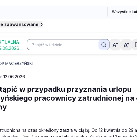
je zaawansowane
KTUALNA
9.08.2026
OP MACIERZYŃSKI
i: 12.06.2026
tąpić w przypadku przyznania urlopu
yńskiego pracownicy zatrudnionej na
ny
trudniona na czas określony zaszła w ciążę. Od 12 kwietnia do 29
 lekarskim. Dnia 1 czerwca urodziła dziecko. Za okres od 1 maja do 