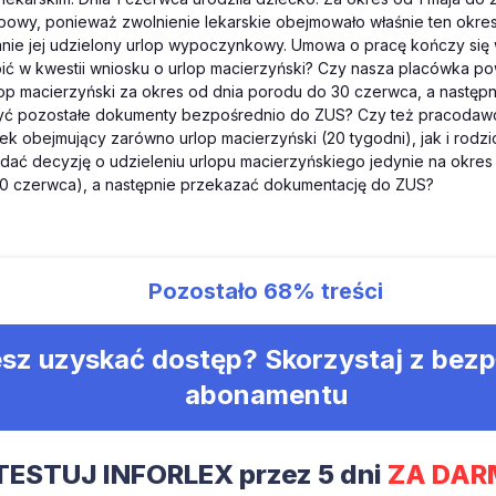
bowy, ponieważ zwolnienie lekarskie obejmowało właśnie ten okres
anie jej udzielony urlop wypoczynkowy. Umowa o pracę kończy się
ić w kwestii wniosku o urlop macierzyński? Czy nasza placówka po
op macierzyński za okres od dnia porodu do 30 czerwca, a następ
yć pozostałe dokumenty bezpośrednio do ZUS? Czy też pracodaw
ek obejmujący zarówno urlop macierzyński (20 tygodni), jak i rodzic
dać decyzję o udzieleniu urlopu macierzyńskiego jedynie na okres
 30 czerwca), a następnie przekazać dokumentację do ZUS?
Pozostało
68%
treści
sz uzyskać dostęp? Skorzystaj z bez
abonamentu
TESTUJ INFORLEX przez 5 dni
ZA DAR