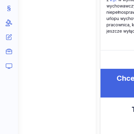
wychowawczy 
niepełnospraw
urlopu wychow
pracownica, k
jeszcze wyłąc
Chce