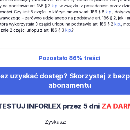
na podstawie art. 186 § 3
k.p.
w związku z posiadaniem przez dzi
ności. Czy limit 5 części, o którym mowa w art. 186 § 8
k.p.
, dotycz
awczego – zarówno udzielanego na podstawie art. 186 § 2, jak i ar
tóra wykorzystała 3 części urlopu na podstawie art. 186 § 2
k.p.
, mo
znie 2 części urlopu z art. 186 § 3
k.p.
?
Pozostało
86%
treści
sz uzyskać dostęp? Skorzystaj z bez
abonamentu
TESTUJ INFORLEX przez 5 dni
ZA DAR
Zyskasz: