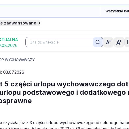
je zaawansowane
KTUALNA
7.08.2026
OP WYCHOWAWCZY
i: 03.07.2026
it 5 części urlopu wychowawczego do
 urlopu podstawowego i dodatkowego 
nosprawne
orzystała już z 3 części urlopu wychowawczego udzielonego na po
ze 35 miesięcy (dziecko ur. w 2022 r.). Obecnie planuje złożyć wn