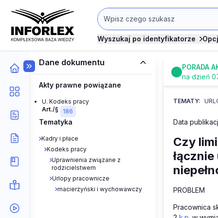
Wyszukaj po identyfikatorze
Opc
Dane dokumentu
PORADA A
na dzień 0
Akty prawne powiązane
TEMATY:
URL
U. Kodeks pracy
Art./§
186
Tematyka
Data publikacj
Kadry i płace
Czy lim
Kodeks pracy
łącznie
Uprawnienia związane z
niepeł
rodzicielstwem
Urlopy pracownicze
macierzyński i wychowawczy
PROBLEM
Pracownica sk
2
k.p.
w wymiar