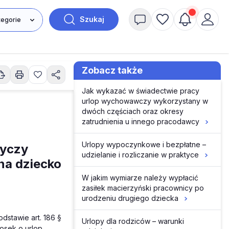
Szukaj
Zobacz także
Jak wykazać w świadectwie pracy
urlop wychowawczy wykorzystany w
dwóch częściach oraz okresy
zatrudnienia u innego pracodawcy
Urlopy wypoczynkowe i bezpłatne –
tyczy
udzielanie i rozliczanie w praktyce
na dziecko
W jakim wymiarze należy wypłacić
zasiłek macierzyński pracownicy po
urodzeniu drugiego dziecka
dstawie art. 186 §
Urlopy dla rodziców – warunki
iosek o urlop