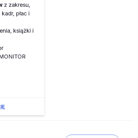
w
z zakresu,
kadr, płac i
enia, książki i
or
z MONITOR
IĘ