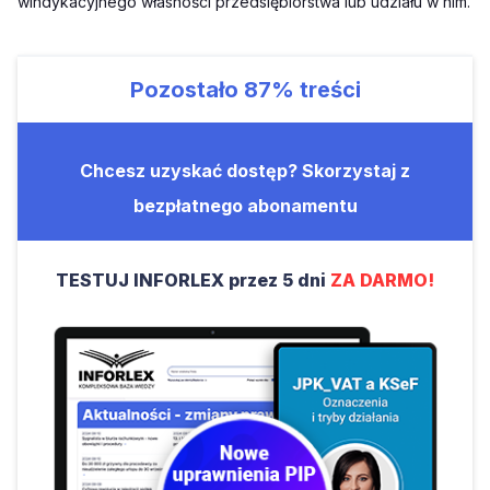
windykacyjnego własności przedsiębiorstwa lub udziału w nim.
Pozostało
87%
treści
Chcesz uzyskać dostęp? Skorzystaj z
bezpłatnego abonamentu
TESTUJ INFORLEX przez 5 dni
ZA DARMO!