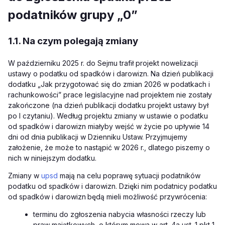
podatników grupy „0”
1.1. Na czym polegają zmiany
W październiku 2025 r. do Sejmu trafił projekt nowelizacji
ustawy o podatku od spadków i darowizn. Na dzień publikacji
dodatku „Jak przygotować się do zmian 2026 w podatkach i
rachunkowości ” prace legislacyjne nad projektem nie zostały
zakończone (na dzień publikacji dodatku projekt ustawy był
po I czytaniu). Według projektu zmiany w ustawie o podatku
od spadków i darowizn miałyby wejść w życie po upływie 14
dni od dnia publikacji w Dzienniku Ustaw. Przyjmujemy
założenie, że może to nastąpić w 2026 r., dlatego piszemy o
nich w niniejszym dodatku.
Zmiany w
upsd
mają na celu poprawę sytuacji podatników
podatku od spadków i darowizn. Dzięki nim podatnicy podatku
od spadków i darowizn
będą mieli możliwość przywrócenia:
terminu do zgłoszenia nabycia własności rzeczy lub
praw majątkowych, o którym mowa w art. 4a ust. 1 pkt 1