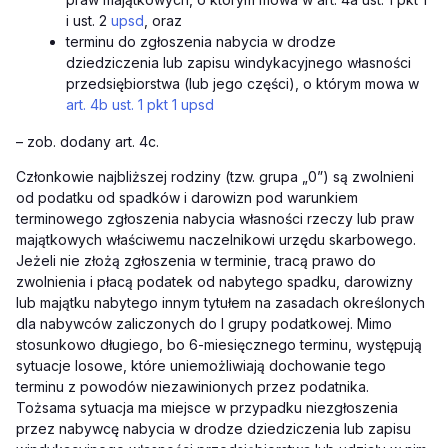
i ust. 2
upsd
, oraz
terminu do zgłoszenia nabycia w drodze
dziedziczenia lub zapisu windykacyjnego własności
przedsiębiorstwa (lub jego części), o którym mowa w
art. 4b ust. 1 pkt 1 upsd
– zob. dodany art. 4c.
Członkowie najbliższej rodziny (tzw. grupa „0”) są zwolnieni
od podatku od spadków i darowizn pod warunkiem
terminowego zgłoszenia nabycia własności rzeczy lub praw
majątkowych właściwemu naczelnikowi urzędu skarbowego.
Jeżeli nie złożą zgłoszenia w terminie, tracą prawo do
zwolnienia i płacą podatek od nabytego spadku, darowizny
lub majątku nabytego innym tytułem na zasadach określonych
dla nabywców zaliczonych do I grupy podatkowej. Mimo
stosunkowo długiego, bo 6-miesięcznego terminu, występują
sytuacje losowe, które uniemożliwiają dochowanie tego
terminu z powodów niezawinionych przez podatnika.
Tożsama sytuacja ma miejsce w przypadku niezgłoszenia
przez nabywcę nabycia w drodze dziedziczenia lub zapisu