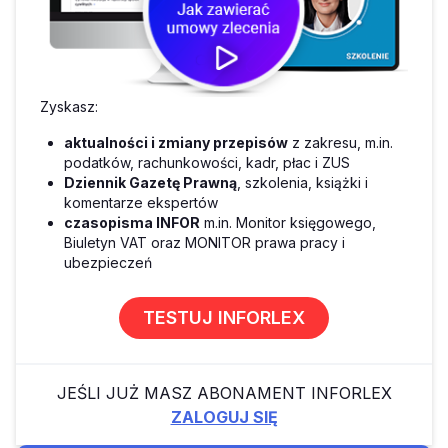
Zyskasz:
aktualności i zmiany przepisów
z zakresu, m.in.
podatków, rachunkowości, kadr, płac i ZUS
Dziennik Gazetę Prawną
, szkolenia, książki i
komentarze ekspertów
czasopisma INFOR
m.in. Monitor księgowego,
Biuletyn VAT oraz MONITOR prawa pracy i
ubezpieczeń
TESTUJ INFORLEX
JEŚLI JUŻ MASZ ABONAMENT INFORLEX
ZALOGUJ SIĘ