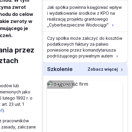
chód. W tym
rzyma zwrot
Jak spółka powinna księgować wpływ
i wydatkowanie środków z KPO na
hodu do celów
realizację projektu grantowego
takie zwroty w
„Cyberbezpieczne Wodociągi”
mującego je
iczeń.
Czy spółka może zaliczyć do kosztów
podatkowych faktury za paliwo
ania przez
poniesione przez komandytariusza
podróżującego prywatnym autem
ztach
Szkolenie
Zobacz więcej
29.07.2026
chodów lub
mienionych jako
5 lutego 1992 r. o
rt. 23 ust. 1
Czego dotyczą
f
).
projektowane zmiany
ez pracowników
w zakresie sprzedaży
zasady, zaliczane
poleasingowych