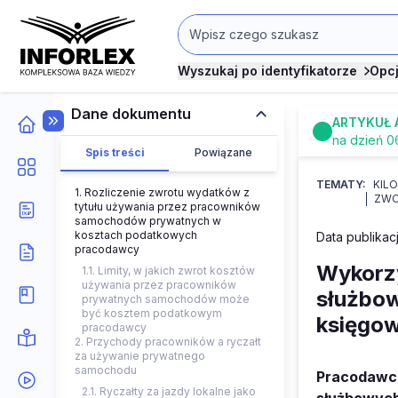
Wyszukaj po identyfikatorze
Opc
Dane dokumentu
ARTYKUŁ 
na dzień 0
Spis treści
Powiązane
TEMATY:
KIL
1. Rozliczenie zwrotu wydatków z
ZWO
tytułu używania przez pracowników
samochodów prywatnych w
kosztach podatkowych
Data publikacj
pracodawcy
Wykorz
1.1. Limity, w jakich zwrot kosztów
używania przez pracowników
służbow
prywatnych samochodów może
być kosztem podatkowym
księgo
pracodawcy
2. Przychody pracowników a ryczałt
za używanie prywatnego
samochodu
Pracodawca
2.1. Ryczałty za jazdy lokalne jako