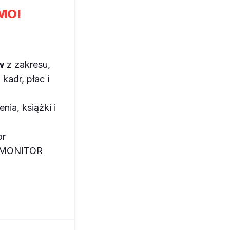
MO!
w
z zakresu,
kadr, płac i
enia, książki i
or
z MONITOR