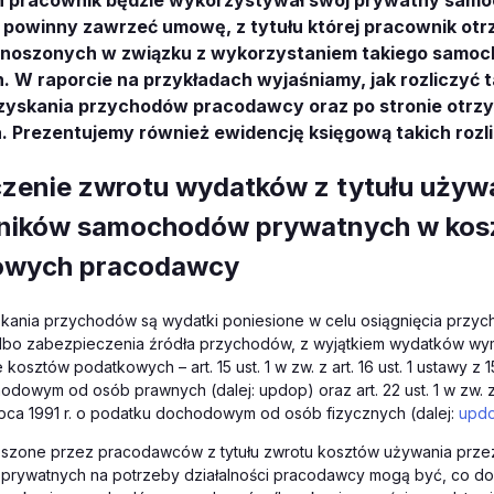
 pracownik będzie wykorzystywał swój prywatny samo
y powinny zawrzeć umowę, z tytułu której pracownik ot
noszonych w związku z wykorzystaniem takiego samoc
 W raporcie na przykładach wyjaśniamy, jak rozliczyć 
zyskania przychodów pracodawcy oraz po stronie otrzy
. Prezentujemy również ewidencję księgową takich rozl
iczenie zwrotu wydatków z tytułu używ
ników samochodów prywatnych w kos
owych pracodawcy
skania przychodów są wydatki poniesione w celu osiągnięcia przy
lbo zabezpieczenia źródła przychodów, z wyjątkiem wydatków wy
kosztów podatkowych – art. 15 ust. 1 w zw. z art. 16 ust. 1 ustawy z 1
dowym od osób prawnych (dalej: updop) oraz art. 22 ust. 1 w zw. z a
ipca 1991 r. o podatku dochodowym od osób fizycznych (dalej:
updo
szone przez pracodawców z tytułu zwrotu kosztów używania prz
rywatnych na potrzeby działalności pracodawcy mogą być, co do 