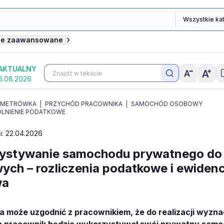
je zaawansowane
AKTUALNY
6.08.2026
OMETRÓWKA
PRZYCHÓD PRACOWNIKA
SAMOCHÓD OSOBOWY
LNIENIE PODATKOWE
i: 22.04.2026
ystywanie samochodu prywatnego do
ych – rozliczenia podatkowe i ewidenc
wa
 może uzgodnić z pracownikiem, że do realizacji wyzn