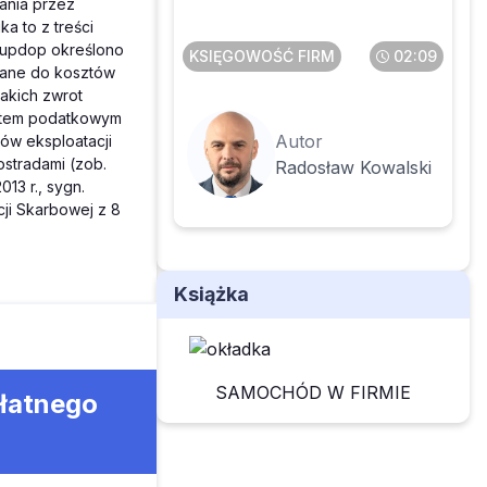
ania przez
składników majątku
a to z treści
30 updop określono
KSIĘGOWOŚĆ FIRM
02:09
czane do kosztów
jakich zwrot
ztem podatkowym
Autor
ów eksploatacji
ostradami (zob.
Radosław Kowalski
13 r., sygn.
cji Skarbowej z 8
Książka
SAMOCHÓD W FIRMIE
płatnego