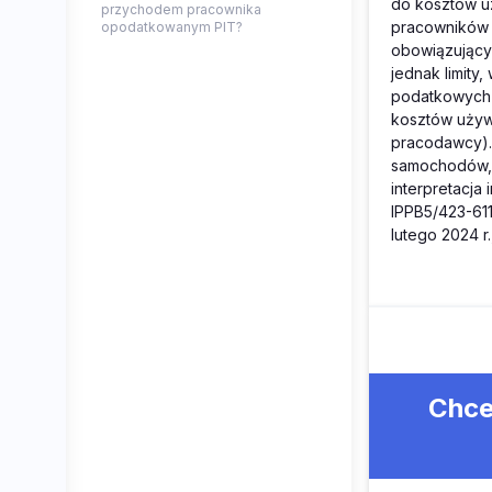
do kosztów u
przychodem pracownika
pracowników 
opodatkowanym PIT?
obowiązującyc
jednak limity
podatkowych (
kosztów uży
pracodawcy). 
samochodów, a
interpretacja
IPPB5/423-611
lutego 2024 r.
Chce