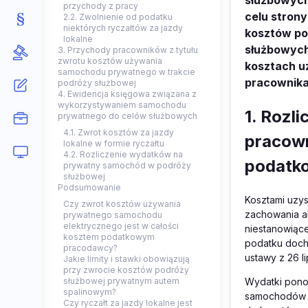
służbowych
przychody z pracy
celu stron
2.2. Zwolnienie od podatku
niektórych ryczałtów za jazdy
kosztów po
lokalne
służbowych.
3. Przychody pracowników z tytułu
zwrotu kosztów używania
kosztach u
samochodu prywatnego w trakcie
pracownika
podróży służbowej
4. Ewidencja księgowa związana z
wykorzystywaniem samochodu
1. Rozl
prywatnego do celów służbowych
4.1. Zwrot kosztów za jazdy
pracow
lokalne w formie ryczałtu
4.2. Rozliczenie wydatków na
podatk
prywatny samochód w podróży
służbowej
Podsumowanie
Kosztami uzy
Czy zwrot kosztów używania
zachowania a
prywatnego samochodu
elektrycznego jest w całości
niestanowiące 
kosztem podatkowym
podatku docho
pracodawcy?
ustawy z 26 l
Jakie limity i stawki obowiązują
przy zwrocie kosztów podróży
Wydatki pono
służbowej prywatnym autem
spalinowym?
samochodów p
Czy ryczałt za jazdy lokalne jest