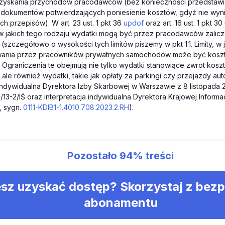
zyskania przychodów pracodawców (bez konieczności przedstawi
dokumentów potwierdzających poniesienie kosztów, gdyż nie wynik
h przepisów). W art. 23 ust. 1 pkt 36
updof
oraz art. 16 ust. 1 pkt 
, w jakich tego rodzaju wydatki mogą być przez pracodawców zali
szczegółowo o wysokości tych limitów piszemy w pkt 1.1. Limity, w 
wania przez pracowników prywatnych samochodów może być kos
Ograniczenia te obejmują nie tylko wydatki stanowiące zwrot koszt
le również wydatki, takie jak opłaty za parkingi czy przejazdy aut
 indywidualna Dyrektora Izby Skarbowej w Warszawie z 8 listopada 20
/13-2/IŚ oraz interpretacja indywidualna Dyrektora Krajowej Informa
, sygn.
0111-KDIB1-1.4010.708.2023.2.RH
).
Pozostało
94%
treści
sz uzyskać dostęp? Skorzystaj z bez
abonamentu