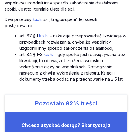
wspólnicy uzgodnili inny sposób zakończenia działalności
spółki. Jest to literalnie ujęte dla sp.j.
Dwa przepisy
k.s.h.
są „kręgosłupem” tej ścieżki
postępowania:
art. 67 § 1
k.s.h.
– nakazuje przeprowadzić likwidację w
przypadkach rozwiązania, chyba że wspólnicy
uzgodnili inny sposób zakończenia działalności;
art. 84 § 1–3
k.s.h.
– gdy spółka jest rozwiązywana bez
likwidacji, to obowiązek złożenia wniosku o
wykreślenie ciąży na wspólnikach. Rozwiązanie
następuje z chwilą wykreślenia z rejestru. Księgi i
dokumenty trzeba oddać na przechowanie na ≥ 5 lat.
Pozostało
92%
treści
Chcesz uzyskać dostęp? Skorzystaj z