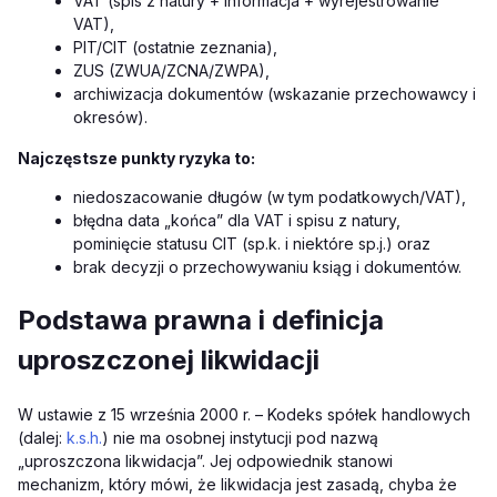
VAT (spis z natury + informacja + wyrejestrowanie
VAT),
PIT/CIT (ostatnie zeznania),
ZUS (ZWUA/ZCNA/ZWPA),
archiwizacja dokumentów (wskazanie przechowawcy i
okresów).
Najczęstsze punkty ryzyka to:
niedoszacowanie długów (w tym podatkowych/VAT),
błędna data „końca” dla VAT i spisu z natury,
pominięcie statusu CIT (sp.k. i niektóre sp.j.) oraz
brak decyzji o przechowywaniu ksiąg i dokumentów.
Podstawa prawna i definicja
uproszczonej likwidacji
W ustawie z 15 września 2000 r. – Kodeks spółek handlowych
(dalej:
k.s.h.
) nie ma osobnej instytucji pod nazwą
„uproszczona likwidacja”. Jej odpowiednik stanowi
mechanizm, który mówi, że likwidacja jest zasadą, chyba że