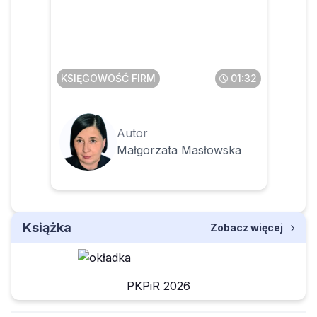
Jak skorygować PIT-11, gdy
pracownik zgłosi błąd w
naliczonych kosztach
KSIĘGOWOŚĆ FIRM
01:32
Autor
Małgorzata Masłowska
Książka
Zobacz więcej
PKPiR 2026