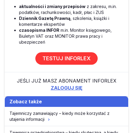
aktualności i zmiany przepisów
z zakresu, m.in.
podatków, rachunkowości, kadr, płac i ZUS
Dziennik Gazetę Prawną
, szkolenia, książki i
komentarze ekspertów
czasopisma INFOR
m.in. Monitor księgowego,
Biuletyn VAT oraz MONITOR prawa pracy i
ubezpieczeń
TESTUJ INFORLEX
JEŚLI JUŻ MASZ ABONAMENT INFORLEX
ZALOGUJ SIĘ
Zobacz także
Tajemniczy zamawiający – kiedy może korzystać z
utajenia informacji
Tajemnica przedsiębiorstwa – kiedy skuteczna, a kiedy