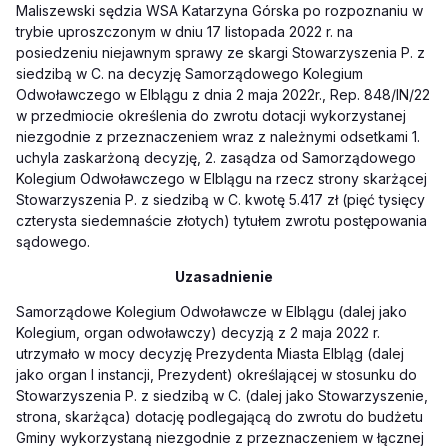
Maliszewski sędzia WSA Katarzyna Górska po rozpoznaniu w
trybie uproszczonym w dniu 17 listopada 2022 r. na
posiedzeniu niejawnym sprawy ze skargi Stowarzyszenia P. z
siedzibą w C. na decyzję Samorządowego Kolegium
Odwoławczego w Elblągu z dnia 2 maja 2022r., Rep. 848/IN/22
w przedmiocie określenia do zwrotu dotacji wykorzystanej
niezgodnie z przeznaczeniem wraz z należnymi odsetkami 1.
uchyla zaskarżoną decyzję, 2. zasądza od Samorządowego
Kolegium Odwoławczego w Elblągu na rzecz strony skarżącej
Stowarzyszenia P. z siedzibą w C. kwotę 5.417 zł (pięć tysięcy
czterysta siedemnaście złotych) tytułem zwrotu postępowania
sądowego.
Uzasadnienie
Samorządowe Kolegium Odwoławcze w Elblągu (dalej jako
Kolegium, organ odwoławczy) decyzją z 2 maja 2022 r.
utrzymało w mocy decyzję Prezydenta Miasta Elbląg (dalej
jako organ I instancji, Prezydent) określającej w stosunku do
Stowarzyszenia P. z siedzibą w C. (dalej jako Stowarzyszenie,
strona, skarżąca) dotację podlegającą do zwrotu do budżetu
Gminy wykorzystaną niezgodnie z przeznaczeniem w łącznej