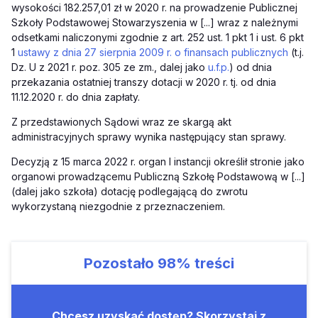
wysokości 182.257,01 zł w 2020 r. na prowadzenie Publicznej
Szkoły Podstawowej Stowarzyszenia w [...] wraz z należnymi
odsetkami naliczonymi zgodnie z art. 252 ust. 1 pkt 1 i ust. 6 pkt
1
ustawy z dnia 27 sierpnia 2009 r. o finansach publicznych
(t.j.
Dz. U z 2021 r. poz. 305 ze zm., dalej jako
u.f.p.
) od dnia
przekazania ostatniej transzy dotacji w 2020 r. tj. od dnia
11.12.2020 r. do dnia zapłaty.
Z przedstawionych Sądowi wraz ze skargą akt
administracyjnych sprawy wynika następujący stan sprawy.
Decyzją z 15 marca 2022 r. organ I instancji określił stronie jako
organowi prowadzącemu Publiczną Szkołę Podstawową w [...]
(dalej jako szkoła) dotację podlegającą do zwrotu
wykorzystaną niezgodnie z przeznaczeniem.
Pozostało
98%
treści
Chcesz uzyskać dostęp? Skorzystaj z