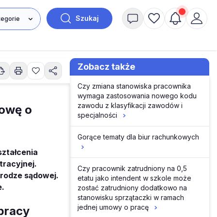
Szukaj
Zobacz także
Czy zmiana stanowiska pracownika
wymaga zastosowania nowego kodu
zawodu z klasyfikacji zawodów i
mowę o
specjalności
Gorące tematy dla biur rachunkowych
ształcenia
racyjnej.
Czy pracownik zatrudniony na 0,5
rodze sądowej.
etatu jako intendent w szkole może
e.
zostać zatrudniony dodatkowo na
stanowisku sprzątaczki w ramach
jednej umowy o pracę
 pracy