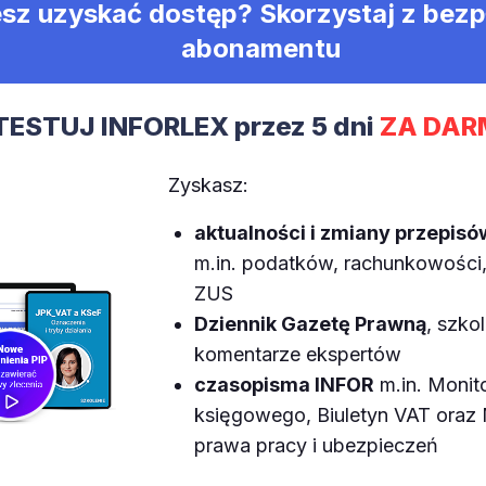
sz uzyskać dostęp? Skorzystaj z bez
abonamentu
TESTUJ INFORLEX przez 5 dni
ZA DAR
Zyskasz:
aktualności i zmiany przepisó
m.in. podatków, rachunkowości, 
ZUS
Dziennik Gazetę Prawną
, szkol
komentarze ekspertów
czasopisma INFOR
m.in. Monit
księgowego, Biuletyn VAT ora
prawa pracy i ubezpieczeń