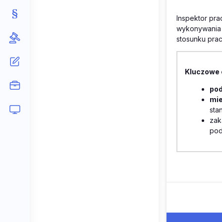
Inspektor pra
wykonywania p
stosunku prac
Kluczowe 
pod
mie
sta
zak
po