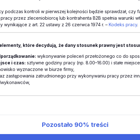
cy podczas kontroli w pierwszej kolejności będzie sprawdzał, czy 
racy przez zleceniobiorcę lub kontrahenta B2B spełnia warunki wł
y wynikające z art. 22 ustawy z 26 czerwca 1974 r. –
Kodeks pracy
.
elementy, które decydują, że dany stosunek prawny jest stosu
porządkowanie:
wykonywanie poleceń przełożonego co do spos
jsce i czas:
sztywne godziny pracy (np. 8 .00–16 .00) i stałe miejsce
nowisko wyznaczone w biurze firmy,
az zastępowania zatrudnionego przy wykonywaniu pracy przez inn
dwykonawców,
Pozostało
90%
treści