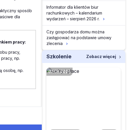
Informator dla klientów biur
faktyczny sposób
rachunkowych – kalendarium
aściwe dla
wydarzeń – sierpień 2026 r.
Czy gospodarza domu można
zastępować na podstawie umowy
nkiem pracy:
zlecenia
obu pracy,
Szkolenie
Zobacz więcej
 pracy, np.
ą osobę, np.
07.08.2026
Czy pracownik może
anonimowo zgłosić
pracodawcę do PIP