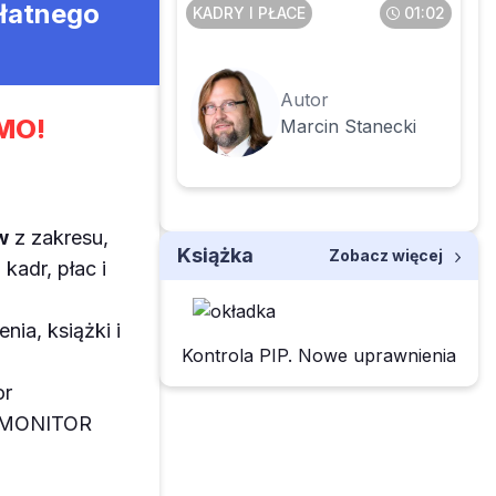
płatnego
KADRY I PŁACE
01:02
Autor
MO!
Marcin Stanecki
w
z zakresu,
Książka
Zobacz więcej
kadr, płac i
enia, książki i
Kontrola PIP. Nowe uprawnienia
or
z MONITOR