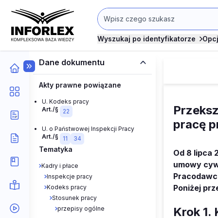
Wyszukaj po identyfikatorze
Opc
Dane dokumentu
Akty prawne powiązane
U. Kodeks pracy
Przeks
Art./§
22
pracę p
U. o Państwowej Inspekcji Pracy
Art./§
11
34
Tematyka
Od 8 lipca
umowy cywi
Kadry i płace
Pracodawca
Inspekcje pracy
Poniżej pr
Kodeks pracy
Stosunek pracy
Krok 1.
przepisy ogólne