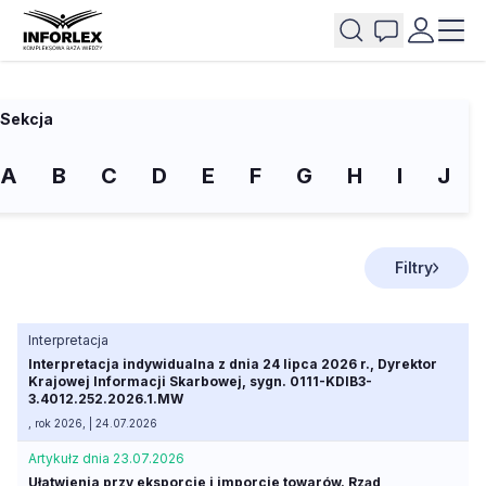
Sekcja
A
B
C
D
E
F
G
H
I
J
Filtry
Interpretacja
Interpretacja indywidualna z dnia 24 lipca 2026 r., Dyrektor
Krajowej Informacji Skarbowej, sygn. 0111-KDIB3-
3.4012.252.2026.1.MW
, rok 2026, | 24.07.2026
Artykuł
z dnia 23.07.2026
Ułatwienia przy eksporcie i imporcie towarów. Rząd