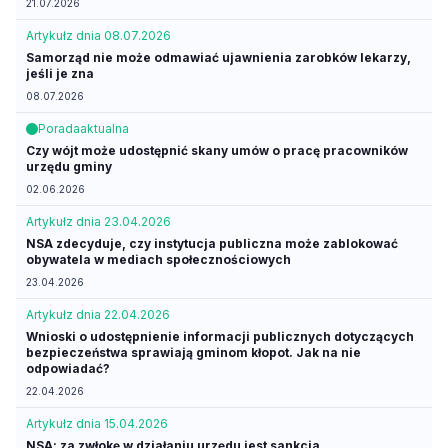
21.07.2026
Artykuł
z dnia 08.07.2026
Samorząd nie może odmawiać ujawnienia zarobków lekarzy,
jeśli je zna
08.07.2026
Porada
aktualna
Czy wójt może udostępnić skany umów o pracę pracowników
urzędu gminy
02.06.2026
Artykuł
z dnia 23.04.2026
NSA zdecyduje, czy instytucja publiczna może zablokować
obywatela w mediach społecznościowych
23.04.2026
Artykuł
z dnia 22.04.2026
Wnioski o udostępnienie informacji publicznych dotyczących
bezpieczeństwa sprawiają gminom kłopot. Jak na nie
odpowiadać?
22.04.2026
Artykuł
z dnia 15.04.2026
NSA: za zwłokę w działaniu urzędu jest sankcja