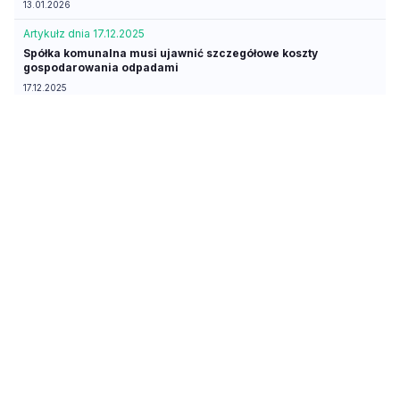
13.01.2026
Artykuł
z dnia 17.12.2025
Spółka komunalna musi ujawnić szczegółowe koszty
gospodarowania odpadami
17.12.2025
Porada
aktualna
Czy szkoła ma obowiązek udzielenia informacji o
wynagrodzeniu pracownicy będącej radną
07.11.2025
Artykuł
aktualny
Czy dyrektor szkoły może udostępnić imię i nazwisko
nauczyciela i jego grafik pracy
02.09.2025
Artykuł
z dnia 25.02.2025
Transparentność w wykonaniu RPD
25.02.2025
Interpretacja
Interpretacja indywidualna z dnia 14 lutego 2025 r., Dyrektor
Krajowej Informacji Skarbowej, sygn. 0114-KDIP2-
2.4010.695.2024.1.KW