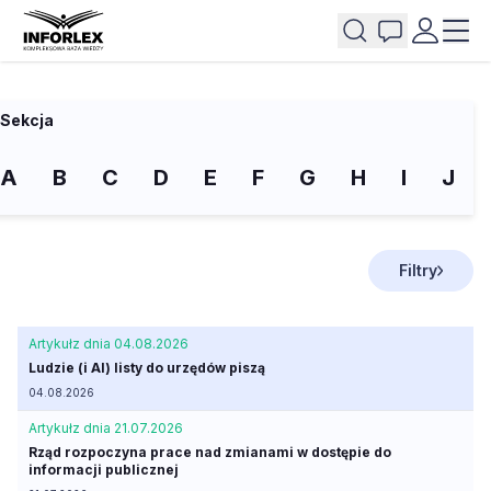
Sekcja
A
B
C
D
E
F
G
H
I
J
Filtry
Artykuł
z dnia 04.08.2026
Ludzie (i AI) listy do urzędów piszą
04.08.2026
Artykuł
z dnia 21.07.2026
Rząd rozpoczyna prace nad zmianami w dostępie do
informacji publicznej