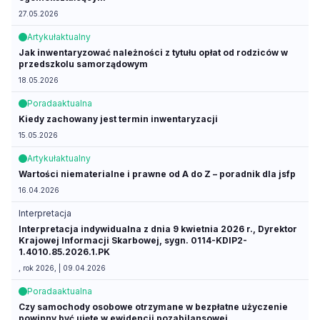
27.05.2026
Artykuł
aktualny
Jak inwentaryzować należności z tytułu opłat od rodziców w
przedszkolu samorządowym
18.05.2026
Porada
aktualna
Kiedy zachowany jest termin inwentaryzacji
15.05.2026
Artykuł
aktualny
Wartości niematerialne i prawne od A do Z – poradnik dla jsfp
16.04.2026
Interpretacja
Interpretacja indywidualna z dnia 9 kwietnia 2026 r., Dyrektor
Krajowej Informacji Skarbowej, sygn. 0114-KDIP2-
1.4010.85.2026.1.PK
, rok 2026, | 09.04.2026
Porada
aktualna
Czy samochody osobowe otrzymane w bezpłatne użyczenie
powinny być ujęte w ewidencji pozabilansowej