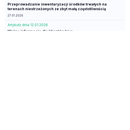
Przeprowadzanie inwentaryzacji środków trwałych na
terenach niestrzeżonych ze zbyt małą częstotliwością
27.01.2026
Artykuł
z dnia 12.01.2026
Ważne informacje dla klientów biur
12.01.2026
Artykuł
aktualny
Potwierdzenie sald należności na koniec roku – procedura
krok po kroku
22.12.2025
Artykuł
aktualny
Harmonogram prac związanych z zamknięciem ksiąg
rachunkowych
16.12.2025
Artykuł
z dnia 15.12.2025
Inwentaryzacja: analiza trudnych przypadków
15.12.2025
Porada
aktualna
Czy do gospodarstwa rolnego posiadającego NIP trzeba