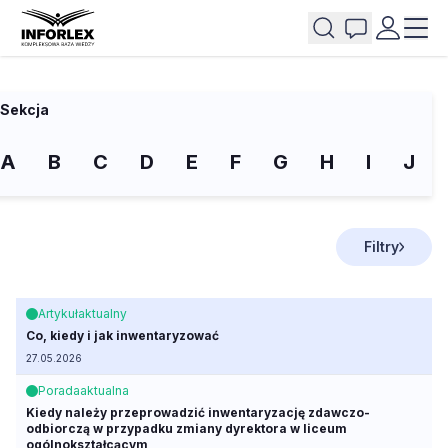
Sekcja
A
B
C
D
E
F
G
H
I
J
Filtry
Artykuł
aktualny
Co, kiedy i jak inwentaryzować
27.05.2026
Porada
aktualna
Kiedy należy przeprowadzić inwentaryzację zdawczo-
odbiorczą w przypadku zmiany dyrektora w liceum
ogólnokształcącym