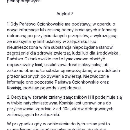
pełnoporcjowych.
Artykuł 7
1. Gdy Państwo Członkowskie ma podstawy, w oparciu o
nowe informacje lub zmianę oceny istniejących informacji
dokonaną po przyjęciu danych przepisów, a wykazującą,
że maksymalny limit ustalony w załączniku I lub
nieumieszczona w nim substancja niepożądana stanowi
zagrożenie dla zdrowia zwierząt, ludzi lub dla środowiska,
Państwo Członkowskie może tymczasowo obniżyć
dopuszczalny limit, ustalić zawartość maksymalną lub
zakazać obecności substancji niepożądanej w produktach
przeznaczonych do żywienia zwierząt. Niezwłocznie
informuje ono pozostałe Państwa Członkowskie oraz
Komisję, podając powody swej decyzji.
2. Decyzję w sprawie zmiany załączników I i II podejmuje się
w trybie natychmiastowym. Komisja jest uprawniona do
przyjmowania, zgodnie z art. 10a, aktów delegowanych
zmieniających te załączniki.
W przypadku gdy w odniesieniu do tych zmian jest to
uzasadnione szczególnie pilną potrzebą, do aktów