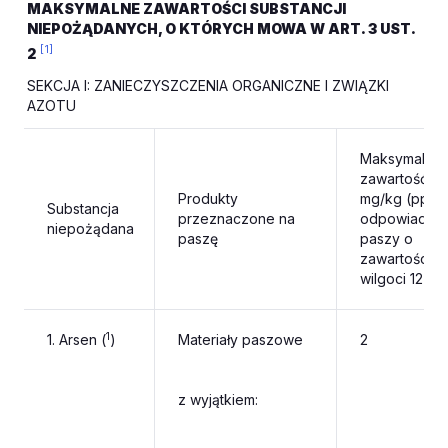
MAKSYMALNE ZAWARTOŚCI SUBSTANCJI
NIEPOŻĄDANYCH, O KTÓRYCH MOWA W ART. 3 UST.
[1]
2
SEKCJA I: ZANIECZYSZCZENIA ORGANICZNE I ZWIĄZKI
AZOTU
Maksymalna
zawartość w
Produkty
mg/kg (ppm)
Substancja
przeznaczone na
odpowiadają
niepożądana
paszę
paszy o
zawartości
wilgoci 12 %
1
1. Arsen (
)
Materiały paszowe
2
z wyjątkiem: