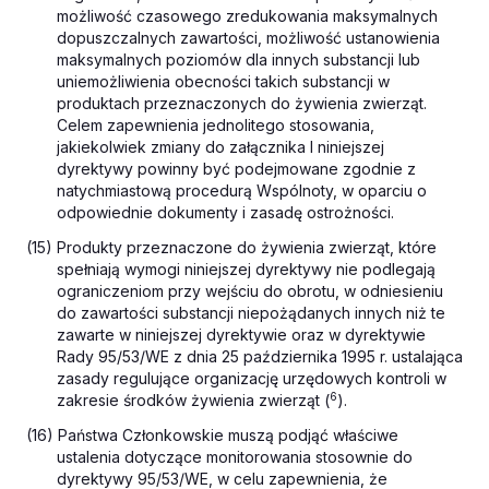
możliwość czasowego zredukowania maksymalnych
dopuszczalnych zawartości, możliwość ustanowienia
maksymalnych poziomów dla innych substancji lub
uniemożliwienia obecności takich substancji w
produktach przeznaczonych do żywienia zwierząt.
Celem zapewnienia jednolitego stosowania,
jakiekolwiek zmiany do załącznika I niniejszej
dyrektywy powinny być podejmowane zgodnie z
natychmiastową procedurą Wspólnoty, w oparciu o
odpowiednie dokumenty i zasadę ostrożności.
(15) Produkty przeznaczone do żywienia zwierząt, które
spełniają wymogi niniejszej dyrektywy nie podlegają
ograniczeniom przy wejściu do obrotu, w odniesieniu
do zawartości substancji niepożądanych innych niż te
zawarte w niniejszej dyrektywie oraz w dyrektywie
Rady 95/53/WE z dnia 25 października 1995 r. ustalająca
zasady regulujące organizację urzędowych kontroli w
6
zakresie środków żywienia zwierząt (
).
(16) Państwa Członkowskie muszą podjąć właściwe
ustalenia dotyczące monitorowania stosownie do
dyrektywy 95/53/WE, w celu zapewnienia, że