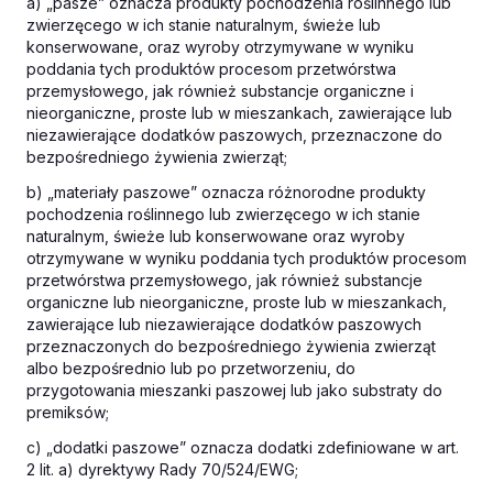
a) „pasze” oznacza produkty pochodzenia roślinnego lub
zwierzęcego w ich stanie naturalnym, świeże lub
konserwowane, oraz wyroby otrzymywane w wyniku
poddania tych produktów procesom przetwórstwa
przemysłowego, jak również substancje organiczne i
nieorganiczne, proste lub w mieszankach, zawierające lub
niezawierające dodatków paszowych, przeznaczone do
bezpośredniego żywienia zwierząt;
b) „materiały paszowe” oznacza różnorodne produkty
pochodzenia roślinnego lub zwierzęcego w ich stanie
naturalnym, świeże lub konserwowane oraz wyroby
otrzymywane w wyniku poddania tych produktów procesom
przetwórstwa przemysłowego, jak również substancje
organiczne lub nieorganiczne, proste lub w mieszankach,
zawierające lub niezawierające dodatków paszowych
przeznaczonych do bezpośredniego żywienia zwierząt
albo bezpośrednio lub po przetworzeniu, do
przygotowania mieszanki paszowej lub jako substraty do
premiksów;
c) „dodatki paszowe” oznacza dodatki zdefiniowane w art.
2 lit. a) dyrektywy Rady 70/524/EWG;