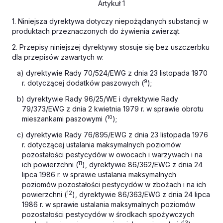
Artykuł 1
1. Niniejsza dyrektywa dotyczy niepożądanych substancji w
produktach przeznaczonych do żywienia zwierząt.
2. Przepisy niniejszej dyrektywy stosuje się bez uszczerbku
dla przepisów zawartych w:
a) dyrektywie Rady 70/524/EWG z dnia 23 listopada 1970
9
r. dotyczącej dodatków paszowych (
);
b) dyrektywie Rady 96/25/WE i dyrektywie Rady
79/373/EWG z dnia 2 kwietnia 1979 r. w sprawie obrotu
10
mieszankami paszowymi (
);
c) dyrektywie Rady 76/895/EWG z dnia 23 listopada 1976
r. dotyczącej ustalania maksymalnych poziomów
pozostałości pestycydów w owocach i warzywach i na
11
ich powierzchni (
), dyrektywie 86/362/EWG z dnia 24
lipca 1986 r. w sprawie ustalania maksymalnych
poziomów pozostałości pestycydów w zbożach i na ich
12
powierzchni (
), dyrektywie 86/363/EWG z dnia 24 lipca
1986 r. w sprawie ustalania maksymalnych poziomów
pozostałości pestycydów w środkach spożywczych
13