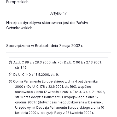
Europejskich
.
Artykuł 17
Niniejsza dyrektywa skierowana jest do Państw
Członkowskich.
Sporządzono w Brukseli, dnia 7 maja 2002 r.
1
(
) Dz.U. C 89 E z 28.3.2000, str. 70 i Dz.U. C 96 E z 27.3.2001,
str. 346.
2
(
) Dz.U. C 140 z 18.5.2000, str. 9.
3
(
) Opinia Parlamentu Europejskiego z dnia 4 października
2000 r. (Dz.U. C 178 z 22.6.2001, str. 160), wspólne
stanowisko z dnia 17 września 2001 r. (Dz.U. C 4 z. 7.1.2002,
str. 1) oraz decyzja Parlamentu Europejskiego z dnia 12
grudnia 2001 r. (dotychczas nieopublikowana w Dzienniku
Urzędowym). Decyzja Parlamentu Europejskiego z dnia 10
kwietnia 2002 r. i decyzja Rady z 22 kwietnia 2002 r.