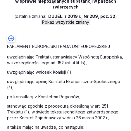
w sprawie niepożądanych substancji w paszach
zwierzęcych
(
ostatnia zmiana:
DUUEL. z 2019 r., Nr 289, poz. 32
)
Pokaż wszystkie zmiany
PARLAMENT EUROPEJSKI I RADA UNII EUROPEJSKIEJ
uwzględniając Traktat ustanawiający Wspólnotę Europejską,
w szczególności jego art. 152 ust. 4 lit. b),
1
uwzględniając wniosek Komisji (
),
uwzględniając opinię Komitetu Ekonomiczno-Społecznego
2
(
),
po konsultacji z Komitetem Regionów,
stanowiąc zgodnie z procedurą określoną w art. 251
3
Traktatu (
), w świetle tekstu jednolitego zatwierdzonego
przez Komitet Pojednawczy w dniu 26 marca 2002 r.,
a także mając na uwadze, co następuje: