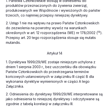
1. Państwa Członkowskie stosują w odniesieniu do
produktów przeznaczonych do żywienia zwierząt,
produkowanych we Wspólnocie i wywożonych do państw
trzecich, co najmniej przepisy niniejszej dyrektywy.
2. Ustęp 1 nie ma wpływu na prawo Państw Członkowskich
do zezwolenia na powrotny wywóz na warunkach
19
określonych w art. 12 rozporządzenia (WE) nr 178/2002 (
).
Przepisy art. 20 tego rozporządzenia stosuje się
mutatis
mutandis
.
Artykuł 14
1. Dyrektywa 1999/29/WE zostaje niniejszym uchylona z
dniem 1 sierpnia 2003 r., bez uszczerbku dla obowiązku
Państw Członkowskich do przestrzegania terminów
końcowych ustanowionych w załączniku III część B dla
wykonania dyrektyw wymienionych w części A tego
Załącznika.
2. Odniesienia do dyrektywy 1999/29/WE interpretowane są
jako odniesienia to niniejszej dyrektywy i odczytywane są
zgodnie z tabelą korelacji w załączniku III.