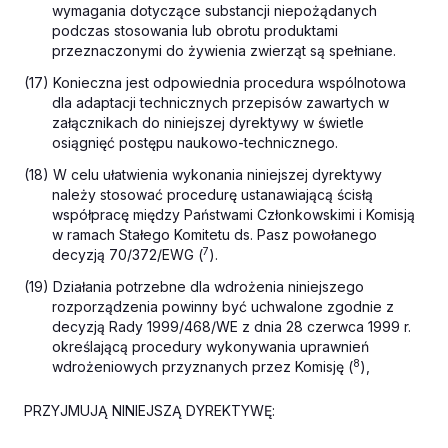
wymagania dotyczące substancji niepożądanych
podczas stosowania lub obrotu produktami
przeznaczonymi do żywienia zwierząt są spełniane.
(17) Konieczna jest odpowiednia procedura wspólnotowa
dla adaptacji technicznych przepisów zawartych w
załącznikach do niniejszej dyrektywy w świetle
osiągnięć postępu naukowo-technicznego.
(18) W celu ułatwienia wykonania niniejszej dyrektywy
należy stosować procedurę ustanawiającą ścisłą
współpracę między Państwami Członkowskimi i Komisją
w ramach Stałego Komitetu ds. Pasz powołanego
7
decyzją 70/372/EWG (
).
(19) Działania potrzebne dla wdrożenia niniejszego
rozporządzenia powinny być uchwalone zgodnie z
decyzją Rady 1999/468/WE z dnia 28 czerwca 1999 r.
określającą procedury wykonywania uprawnień
8
wdrożeniowych przyznanych przez Komisję (
),
PRZYJMUJĄ NINIEJSZĄ DYREKTYWĘ: