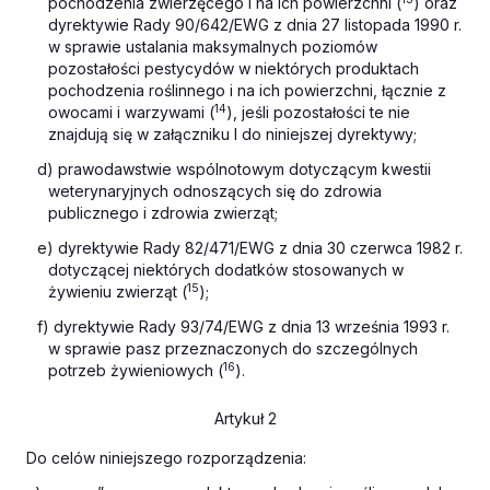
pochodzenia zwierzęcego i na ich powierzchni (
) oraz
dyrektywie Rady 90/642/EWG z dnia 27 listopada 1990 r.
w sprawie ustalania maksymalnych poziomów
pozostałości pestycydów w niektórych produktach
pochodzenia roślinnego i na ich powierzchni, łącznie z
14
owocami i warzywami (
), jeśli pozostałości te nie
znajdują się w załączniku I do niniejszej dyrektywy;
d) prawodawstwie wspólnotowym dotyczącym kwestii
weterynaryjnych odnoszących się do zdrowia
publicznego i zdrowia zwierząt;
e) dyrektywie Rady 82/471/EWG z dnia 30 czerwca 1982 r.
dotyczącej niektórych dodatków stosowanych w
15
żywieniu zwierząt (
);
f) dyrektywie Rady 93/74/EWG z dnia 13 września 1993 r.
w sprawie pasz przeznaczonych do szczególnych
16
potrzeb żywieniowych (
).
Artykuł 2
Do celów niniejszego rozporządzenia: