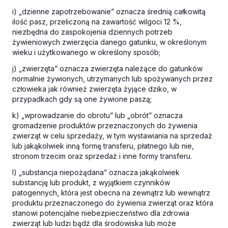
i) „dzienne zapotrzebowanie” oznacza średnią całkowitą
ilość pasz, przeliczoną na zawartość wilgoci 12 %,
niezbędna do zaspokojenia dziennych potrzeb
żywieniowych zwierzęcia danego gatunku, w określonym
wieku i użytkowanego w określony sposób;
j) „zwierzęta” oznacza zwierzęta należące do gatunków
normalnie żywionych, utrzymanych lub spożywanych przez
człowieka jak również zwierzęta żyjące dziko, w
przypadkach gdy są one żywione paszą;
k) „wprowadzanie do obrotu” lub „obrót” oznacza
gromadzenie produktów przeznaczonych do żywienia
zwierząt w celu sprzedaży, w tym wystawiania na sprzedaż
lub jakąkolwiek inną formę transferu, płatnego lub nie,
stronom trzecim oraz sprzedaż i inne formy transferu.
l) „substancja niepożądana” oznacza jakąkolwiek
substancję lub produkt, z wyjątkiem czynników
patogennych, która jest obecna na zewnątrz lub wewnątrz
produktu przeznaczonego do żywienia zwierząt oraz która
stanowi potencjalne niebezpieczeństwo dla zdrowia
zwierząt lub ludzi bądź dla środowiska lub może