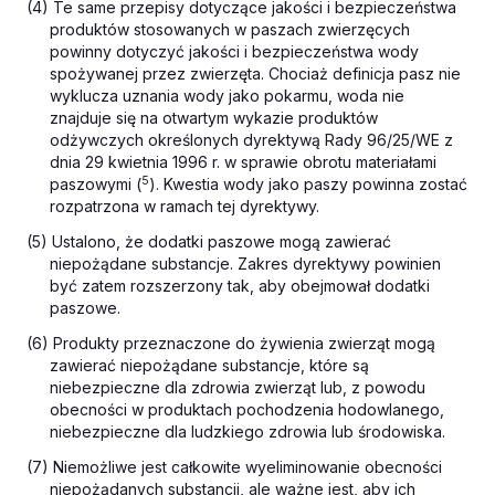
(4) Te same przepisy dotyczące jakości i bezpieczeństwa
produktów stosowanych w paszach zwierzęcych
powinny dotyczyć jakości i bezpieczeństwa wody
spożywanej przez zwierzęta. Chociaż definicja pasz nie
wyklucza uznania wody jako pokarmu, woda nie
znajduje się na otwartym wykazie produktów
odżywczych określonych dyrektywą Rady 96/25/WE z
dnia 29 kwietnia 1996 r. w sprawie obrotu materiałami
5
paszowymi (
). Kwestia wody jako paszy powinna zostać
rozpatrzona w ramach tej dyrektywy.
(5) Ustalono, że dodatki paszowe mogą zawierać
niepożądane substancje. Zakres dyrektywy powinien
być zatem rozszerzony tak, aby obejmował dodatki
paszowe.
(6) Produkty przeznaczone do żywienia zwierząt mogą
zawierać niepożądane substancje, które są
niebezpieczne dla zdrowia zwierząt lub, z powodu
obecności w produktach pochodzenia hodowlanego,
niebezpieczne dla ludzkiego zdrowia lub środowiska.
(7) Niemożliwe jest całkowite wyeliminowanie obecności
niepożądanych substancji, ale ważne jest, aby ich