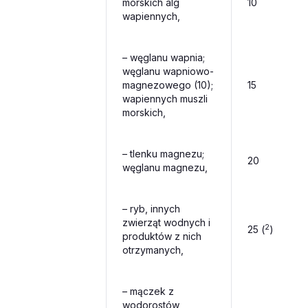
morskich alg
10
wapiennych,
– węglanu wapnia;
węglanu wapniowo-
magnezowego (10);
15
wapiennych muszli
morskich,
–
tlenku magnezu;
20
węglanu magnezu,
– ryb, innych
zwierząt wodnych i
2
25 (
)
produktów z nich
otrzymanych,
– mączek z
wodorostów