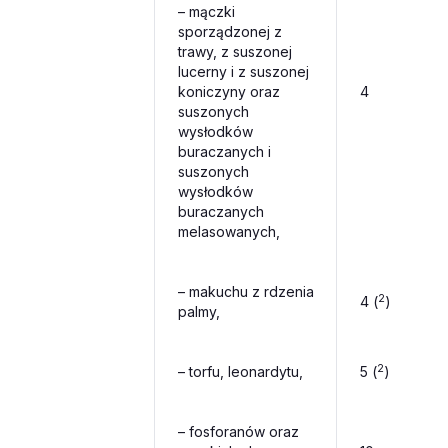
– mączki
sporządzonej z
trawy, z suszonej
lucerny i z suszonej
koniczyny oraz
4
suszonych
wysłodków
buraczanych i
suszonych
wysłodków
buraczanych
melasowanych,
– makuchu z rdzenia
2
4 (
)
palmy,
2
– torfu, leonardytu,
5 (
)
– fosforanów oraz