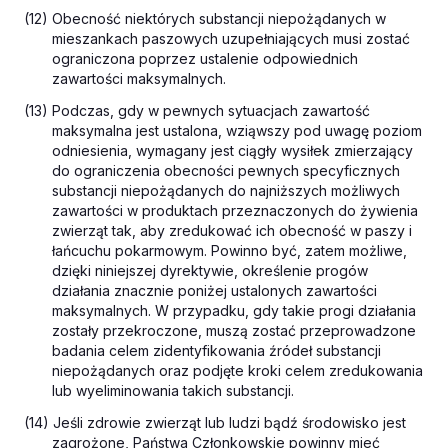
(12) Obecność niektórych substancji niepożądanych w
mieszankach paszowych uzupełniających musi zostać
ograniczona poprzez ustalenie odpowiednich
zawartości maksymalnych.
(13) Podczas, gdy w pewnych sytuacjach zawartość
maksymalna jest ustalona, wziąwszy pod uwagę poziom
odniesienia, wymagany jest ciągły wysiłek zmierzający
do ograniczenia obecności pewnych specyficznych
substancji niepożądanych do najniższych możliwych
zawartości w produktach przeznaczonych do żywienia
zwierząt tak, aby zredukować ich obecność w paszy i
łańcuchu pokarmowym. Powinno być, zatem możliwe,
dzięki niniejszej dyrektywie, określenie progów
działania znacznie poniżej ustalonych zawartości
maksymalnych. W przypadku, gdy takie progi działania
zostały przekroczone, muszą zostać przeprowadzone
badania celem zidentyfikowania źródeł substancji
niepożądanych oraz podjęte kroki celem zredukowania
lub wyeliminowania takich substancji.
(14) Jeśli zdrowie zwierząt lub ludzi bądź środowisko jest
zagrożone, Państwa Członkowskie powinny mieć