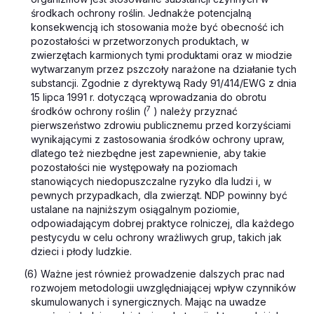
środkach ochrony roślin. Jednakże potencjalną
konsekwencją ich stosowania może być obecność ich
pozostałości w przetworzonych produktach, w
zwierzętach karmionych tymi produktami oraz w miodzie
wytwarzanym przez pszczoły narażone na działanie tych
substancji. Zgodnie z dyrektywą Rady 91/414/EWG z dnia
15 lipca 1991 r. dotyczącą wprowadzania do obrotu
7
środków ochrony roślin (
) należy przyznać
pierwszeństwo zdrowiu publicznemu przed korzyściami
wynikającymi z zastosowania środków ochrony upraw,
dlatego też niezbędne jest zapewnienie, aby takie
pozostałości nie występowały na poziomach
stanowiących niedopuszczalne ryzyko dla ludzi i, w
pewnych przypadkach, dla zwierząt. NDP powinny być
ustalane na najniższym osiągalnym poziomie,
odpowiadającym dobrej praktyce rolniczej, dla każdego
pestycydu w celu ochrony wrażliwych grup, takich jak
dzieci i płody ludzkie.
(6) Ważne jest również prowadzenie dalszych prac nad
rozwojem metodologii uwzględniającej wpływ czynników
skumulowanych i synergicznych. Mając na uwadze