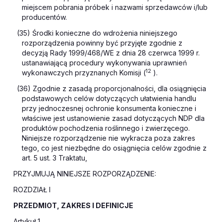
miejscem pobrania próbek i nazwami sprzedawców i/lub
producentów.
(35) Środki konieczne do wdrożenia niniejszego
rozporządzenia powinny być przyjęte zgodnie z
decyzją Rady 1999/468/WE z dnia 28 czerwca 1999 r.
ustanawiającą procedury wykonywania uprawnień
12
wykonawczych przyznanych Komisji (
).
(36) Zgodnie z zasadą proporcjonalności, dla osiągnięcia
podstawowych celów dotyczących ułatwienia handlu
przy jednoczesnej ochronie konsumenta konieczne i
właściwe jest ustanowienie zasad dotyczących NDP dla
produktów pochodzenia roślinnego i zwierzęcego.
Niniejsze rozporządzenie nie wykracza poza zakres
tego, co jest niezbędne do osiągnięcia celów zgodnie z
art. 5 ust. 3 Traktatu,
PRZYJMUJĄ NINIEJSZE ROZPORZĄDZENIE:
ROZDZIAŁ I
PRZEDMIOT, ZAKRES I DEFINICJE
Artykuł 1