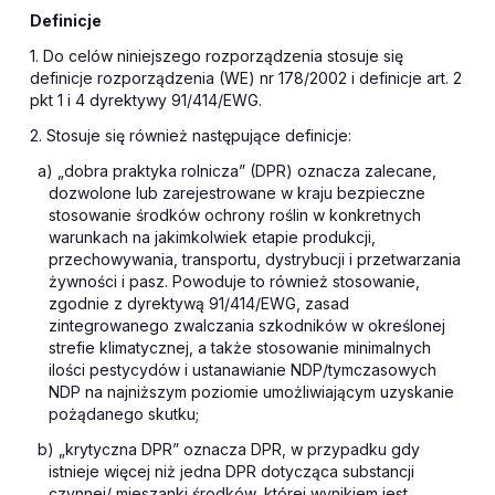
Definicje
1. Do celów niniejszego rozporządzenia stosuje się
definicje rozporządzenia (WE) nr 178/2002 i definicje art. 2
pkt 1 i 4 dyrektywy 91/414/EWG.
2. Stosuje się również następujące definicje:
a) „dobra praktyka rolnicza” (DPR) oznacza zalecane,
dozwolone lub zarejestrowane w kraju bezpieczne
stosowanie środków ochrony roślin w konkretnych
warunkach na jakimkolwiek etapie produkcji,
przechowywania, transportu, dystrybucji i przetwarzania
żywności i pasz. Powoduje to również stosowanie,
zgodnie z dyrektywą 91/414/EWG, zasad
zintegrowanego zwalczania szkodników w określonej
strefie klimatycznej, a także stosowanie minimalnych
ilości pestycydów i ustanawianie NDP/tymczasowych
NDP na najniższym poziomie umożliwiającym uzyskanie
pożądanego skutku;
b) „krytyczna DPR” oznacza DPR, w przypadku gdy
istnieje więcej niż jedna DPR dotycząca substancji
czynnej/ mieszanki środków, której wynikiem jest