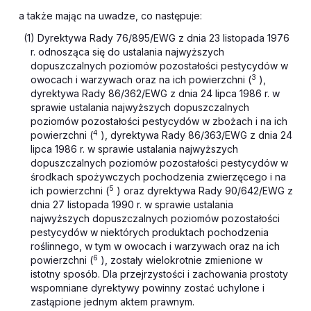
a także mając na uwadze, co następuje:
(1) Dyrektywa Rady 76/895/EWG z dnia 23 listopada 1976
r. odnosząca się do ustalania najwyższych
dopuszczalnych poziomów pozostałości pestycydów w
3
owocach i warzywach oraz na ich powierzchni (
),
dyrektywa Rady 86/362/EWG z dnia 24 lipca 1986 r. w
sprawie ustalania najwyższych dopuszczalnych
poziomów pozostałości pestycydów w zbożach i na ich
4
powierzchni (
), dyrektywa Rady 86/363/EWG z dnia 24
lipca 1986 r. w sprawie ustalania najwyższych
dopuszczalnych poziomów pozostałości pestycydów w
środkach spożywczych pochodzenia zwierzęcego i na
5
ich powierzchni (
) oraz dyrektywa Rady 90/642/EWG z
dnia 27 listopada 1990 r. w sprawie ustalania
najwyższych dopuszczalnych poziomów pozostałości
pestycydów w niektórych produktach pochodzenia
roślinnego, w tym w owocach i warzywach oraz na ich
6
powierzchni (
), zostały wielokrotnie zmienione w
istotny sposób. Dla przejrzystości i zachowania prostoty
wspomniane dyrektywy powinny zostać uchylone i
zastąpione jednym aktem prawnym.