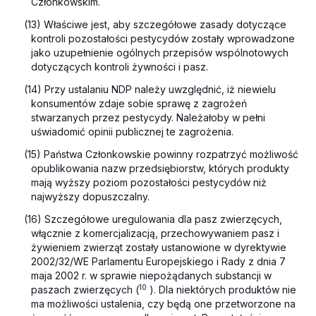
Członkowskim.
(13) Właściwe jest, aby szczegółowe zasady dotyczące
kontroli pozostałości pestycydów zostały wprowadzone
jako uzupełnienie ogólnych przepisów wspólnotowych
dotyczących kontroli żywności i pasz.
(14) Przy ustalaniu NDP należy uwzględnić, iż niewielu
konsumentów zdaje sobie sprawę z zagrożeń
stwarzanych przez pestycydy. Należałoby w pełni
uświadomić opinii publicznej te zagrożenia.
(15) Państwa Członkowskie powinny rozpatrzyć możliwość
opublikowania nazw przedsiębiorstw, których produkty
mają
wyższy
poziom pozostałości pestycydów niż
najwyższy dopuszczalny.
(16) Szczegółowe uregulowania dla pasz zwierzęcych,
włącznie z komercjalizacją, przechowywaniem pasz i
żywieniem zwierząt zostały ustanowione w dyrektywie
2002/32/WE Parlamentu Europejskiego i Rady z dnia 7
maja 2002 r. w sprawie niepożądanych substancji w
10
paszach zwierzęcych (
). Dla niektórych produktów nie
ma możliwości ustalenia, czy będą one przetworzone na