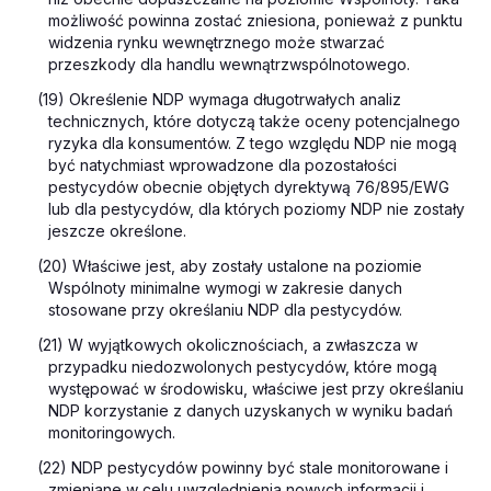
możliwość powinna zostać zniesiona, ponieważ z punktu
widzenia rynku wewnętrznego może stwarzać
przeszkody dla handlu wewnątrzwspólnotowego.
(19) Określenie NDP wymaga długotrwałych analiz
technicznych, które dotyczą także oceny potencjalnego
ryzyka dla konsumentów. Z tego względu NDP nie mogą
być natychmiast wprowadzone dla pozostałości
pestycydów obecnie objętych dyrektywą 76/895/EWG
lub dla pestycydów, dla których poziomy NDP nie zostały
jeszcze określone.
(20) Właściwe jest, aby zostały ustalone na poziomie
Wspólnoty minimalne wymogi w zakresie danych
stosowane przy określaniu NDP dla pestycydów.
(21) W wyjątkowych okolicznościach, a zwłaszcza w
przypadku niedozwolonych pestycydów, które mogą
występować w środowisku, właściwe jest przy określaniu
NDP korzystanie z danych uzyskanych w wyniku badań
monitoringowych.
(22) NDP pestycydów powinny być stale monitorowane i
zmieniane w celu uwzględnienia nowych informacji i