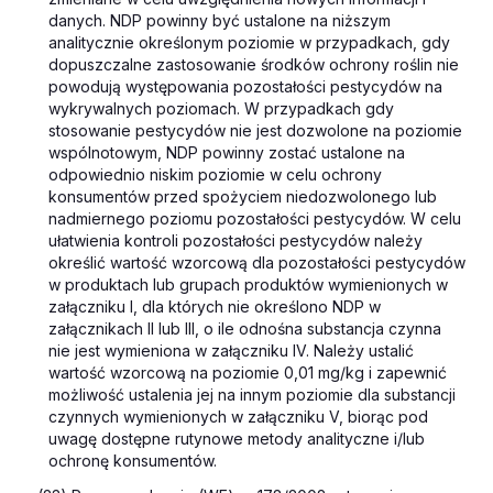
danych. NDP powinny być ustalone na niższym
analitycznie określonym poziomie w przypadkach, gdy
dopuszczalne zastosowanie środków ochrony roślin nie
powodują występowania pozostałości pestycydów na
wykrywalnych poziomach. W przypadkach gdy
stosowanie pestycydów nie jest dozwolone na poziomie
wspólnotowym, NDP powinny zostać ustalone na
odpowiednio niskim poziomie w celu ochrony
konsumentów przed spożyciem niedozwolonego lub
nadmiernego poziomu pozostałości pestycydów. W celu
ułatwienia kontroli pozostałości pestycydów należy
określić wartość wzorcową dla pozostałości pestycydów
w produktach lub grupach produktów wymienionych w
załączniku I, dla których nie określono NDP w
załącznikach II lub III, o ile odnośna substancja czynna
nie jest wymieniona w załączniku IV. Należy ustalić
wartość wzorcową na poziomie 0,01 mg/kg i zapewnić
możliwość ustalenia jej na innym poziomie dla substancji
czynnych wymienionych w załączniku V, biorąc pod
uwagę dostępne rutynowe metody analityczne i/lub
ochronę konsumentów.