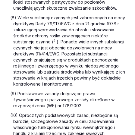
ilości stosowanych pestycydów do poziomów
umożliwiających skuteczne zwalczanie szkodników.
(8) Wiele substancji czynnych jest zabronionych na mocy
dyrektywy Rady 79/117/EWG z dnia 21 grudnia 1978 r.
zakazującej wprowadzania do obrotu i stosowania
środków ochrony roślin zawierających niektóre
9
substancje czynne (
). Ponadto wiele innych substancji
czynnych nie jest obecnie dozwolonych na mocy
dyrektywy 91/414/EWG. Pozostałości substancji
czynnych znajdujące się w produktach pochodzenia
roślinnego i zwierzęcego w wyniku niedozwolonego
stosowania lub zatrucia środowiska lub wynikające z ich
stosowania w krajach trzecich powinny być dokładnie
kontrolowane i monitorowane.
(9) Podstawowe zasady dotyczące prawa
żywnościowego i paszowego zostały określone w
rozporządzeniu (WE) nr 178/2002.
(10) Oprócz tych podstawowych zasad, niezbędne są
bardziej szczegółowe zasady w celu zapewnienia
właściwego funkcjonowania rynku wewnętrznego i
handlu z krajami trzecimi w zakresie świeżych,