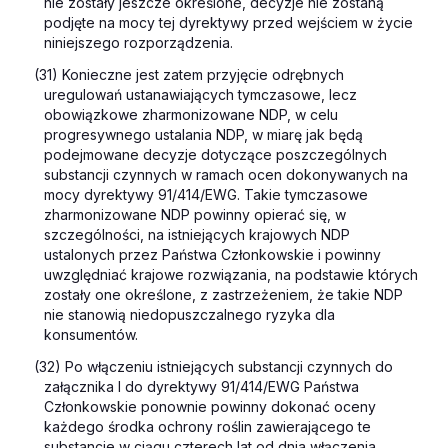
nie zostały jeszcze określone, decyzje nie zostaną
podjęte na mocy tej dyrektywy przed wejściem w życie
niniejszego rozporządzenia.
(31) Konieczne jest zatem przyjęcie odrębnych
uregulowań ustanawiających tymczasowe, lecz
obowiązkowe zharmonizowane NDP, w celu
progresywnego ustalania NDP, w miarę jak będą
podejmowane decyzje dotyczące poszczególnych
substancji czynnych w ramach ocen dokonywanych na
mocy dyrektywy 91/414/EWG. Takie tymczasowe
zharmonizowane NDP powinny opierać się, w
szczególności, na istniejących krajowych NDP
ustalonych przez Państwa Członkowskie i powinny
uwzględniać krajowe rozwiązania, na podstawie których
zostały one określone, z zastrzeżeniem, że takie NDP
nie stanowią niedopuszczalnego ryzyka dla
konsumentów.
(32) Po włączeniu istniejących substancji czynnych do
załącznika I do dyrektywy 91/414/EWG Państwa
Członkowskie ponownie powinny dokonać oceny
każdego środka ochrony roślin zawierającego te
substancje w ciągu czterech lat od dnia włączenia.