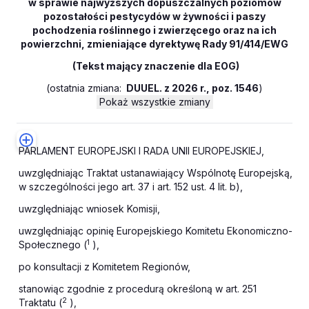
w sprawie najwyższych dopuszczalnych poziomów
pozostałości pestycydów w żywności i paszy
pochodzenia roślinnego i zwierzęcego oraz na ich
powierzchni, zmieniające dyrektywę Rady 91/414/EWG
(Tekst mający znaczenie dla EOG)
(
ostatnia zmiana:
DUUEL. z 2026 r., poz. 1546
)
Pokaż wszystkie zmiany
PARLAMENT EUROPEJSKI I RADA UNII EUROPEJSKIEJ,
uwzględniając Traktat ustanawiający Wspólnotę Europejską,
w szczególności jego art. 37 i art. 152 ust. 4 lit. b),
uwzględniając wniosek Komisji,
uwzględniając opinię Europejskiego Komitetu Ekonomiczno-
1
Społecznego (
),
po konsultacji z Komitetem Regionów,
stanowiąc zgodnie z procedurą określoną w art. 251
2
Traktatu (
),