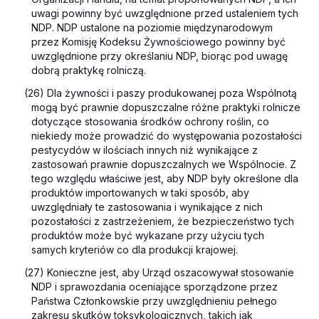
uwagi powinny być uwzględnione przed ustaleniem tych
NDP. NDP ustalone na poziomie międzynarodowym
przez Komisję Kodeksu Żywnościowego powinny być
uwzględnione przy określaniu NDP, biorąc pod uwagę
dobrą praktykę rolniczą.
(26) Dla żywności i paszy produkowanej poza Wspólnotą
mogą być prawnie dopuszczalne różne praktyki rolnicze
dotyczące stosowania środków ochrony roślin, co
niekiedy może prowadzić do występowania pozostałości
pestycydów w ilościach innych niż wynikające z
zastosowań prawnie dopuszczalnych we Wspólnocie. Z
tego względu właściwe jest, aby NDP były określone dla
produktów importowanych w taki sposób, aby
uwzględniały te zastosowania i wynikające z nich
pozostałości z zastrzeżeniem, że bezpieczeństwo tych
produktów może być wykazane przy użyciu tych
samych kryteriów co dla produkcji krajowej.
(27) Konieczne jest, aby Urząd oszacowywał stosowanie
NDP i sprawozdania oceniające sporządzone przez
Państwa Członkowskie przy uwzględnieniu pełnego
zakresu skutków toksykologicznych, takich jak