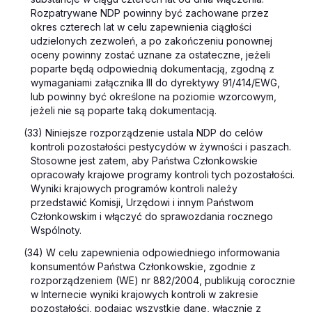
Rozpatrywane NDP powinny być zachowane przez
okres czterech lat w celu zapewnienia ciągłości
udzielonych zezwoleń, a po zakończeniu ponownej
oceny powinny zostać uznane za ostateczne, jeżeli
poparte będą odpowiednią dokumentacją, zgodną z
wymaganiami załącznika III do dyrektywy 91/414/EWG,
lub powinny być określone na poziomie wzorcowym,
jeżeli nie są poparte taką dokumentacją.
(33) Niniejsze rozporządzenie ustala NDP do celów
kontroli pozostałości pestycydów w żywności i paszach.
Stosowne jest zatem, aby Państwa Członkowskie
opracowały krajowe programy kontroli tych pozostałości.
Wyniki krajowych programów kontroli należy
przedstawić Komisji, Urzędowi i innym Państwom
Członkowskim i włączyć do sprawozdania rocznego
Wspólnoty.
(34) W celu zapewnienia odpowiedniego informowania
konsumentów Państwa Członkowskie, zgodnie z
rozporządzeniem (WE) nr 882/2004, publikują corocznie
w Internecie wyniki krajowych kontroli w zakresie
pozostałości, podając wszystkie dane, włącznie z