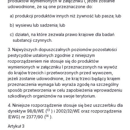
produktów wymienionych w załączniku I, jeżeli zostanie
udowodnione, że są one przeznaczone do:
a) produkcji produktów innych niż żywność lub pasza; lub
b) wysiewu lub sadzenia; lub
c) działań, na które zezwala prawo krajowe dla badań
substancji czynnych.
3. Najwyższych dopuszczalnych poziomów pozostałości
pestycydów ustalonych zgodnie z niniejszym
rozporządzeniem nie stosuje się do produktów
wymienionych w załączniku I przeznaczonych na wywóz
do krajów trzecich i przetworzonych przed wywozem,
jeżeli zostanie udowodnione, że kraj trzeci będący krajem
przeznaczenia wymaga lub wyraża zgodę na szczególny
sposób przetworzenia w celu zapobieżenia wprowadzeniu
szkodliwych organizmów na swoje terytorium.
4. Niniejsze rozporządzenie stosuje się bez uszczerbku dla
13
dyrektyw 98/8/WE (
) i 2002/32/WE oraz rozporządzenia
14
(EWG) nr 2377/90 (
).
Artykuł 3