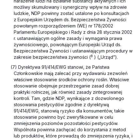
narażenie ludzi na działanie substancji aktywnych i ich
możliwy skumulowany i synergiczny wpływ na zdrowie
ludzkie, NDP powinny zostać ustalone po konsultacjach
z Europejskim Urzędem ds. Bezpieczeństwa Żywności
powołanym rozporządzeniem (WE) nr 178/2002
Parlamentu Europejskiego i Rady z dnia 28 stycznia 2002
r. ustanawiającym ogólne zasady i wymagania prawa
żywnościowego, powołującym Europejski Urząd ds.
Bezpieczeństwa Żywności i ustanawiającym procedury w
8
zakresie bezpieczeństwa żywności (
) („Urząd”).
(7) Dyrektywa 91/414/EWG stanowi, że Państwa
Członkowskie mają zalecać przy wydawaniu zezwoleń
właściwe stosowanie środków ochrony roślin. Właściwe
stosowanie obejmuje przestrzeganie zasad dobrej
praktyki rolniczej, jak również zasady zintegrowanej
kontroli. Tam, gdzie NDP, wynikające z dozwolonego
stosowania pestycydów zgodnie z dyrektywą
91/414/EWG, stanowią ryzyko dla konsumentów, takie
stosowanie powinno być zweryfikowane w celu
zmniejszenia poziomów pozostałości pestycydów.
Wspólnota powinna zachęcać do korzystania z metod
lub produktów, które prowadzą do zmniejszenia ryzyka, i