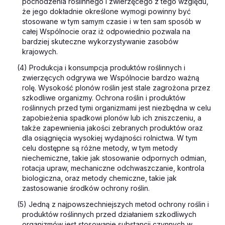
pochodzenia roślinnego i zwierzęcego z tego względu,
że jego dokładnie określone wymogi powinny być
stosowane w tym samym czasie i w ten sam sposób w
całej Wspólnocie oraz iż odpowiednio pozwala na
bardziej skuteczne wykorzystywanie zasobów
krajowych.
(4) Produkcja i konsumpcja produktów roślinnych i
zwierzęcych odgrywa we Wspólnocie bardzo ważną
rolę. Wysokość plonów roślin jest stale zagrożona przez
szkodliwe organizmy. Ochrona roślin i produktów
roślinnych przed tymi organizmami jest niezbędna w celu
zapobieżenia spadkowi plonów lub ich zniszczeniu, a
także zapewnienia jakości zebranych produktów oraz
dla osiągnięcia wysokiej wydajności rolnictwa. W tym
celu dostępne są różne metody, w tym metody
niechemiczne, takie jak stosowanie odpornych odmian,
rotacja upraw, mechaniczne odchwaszczanie, kontrola
biologiczna, oraz metody chemiczne, takie jak
zastosowanie środków ochrony roślin.
(5) Jedną z najpowszechniejszych metod ochrony roślin i
produktów roślinnych przed działaniem szkodliwych
organizmów jest stosowanie substancji czynnych w