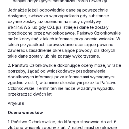
danymi dotyczącymi metabolizmu roślin i zwierząt.
Jednakże jeżeli odpowiednie dane są powszechnie
dostępne, zwłaszcza w przypadkach gdy substancje
czynne zostały już ocenione na mocy dyrektywy
91/414/EWG lub gdy CXL już istnieje i dane te zostały
przedłożone przez wnioskodawcę, Państwo Członkowskie
może korzystać z takich informacji przy ocenie wniosku. W
takich przypadkach sprawozdanie oceniające powinno
zawierać uzasadnienie określające powody, dla których
takie dane zostały lub nie zostały wykorzystane.
2. Państwo Członkowskie dokonujące oceny może, w razie
potrzeby, żądać od wnioskodawcy przedstawienia
dodatkowych informacji poza informacjami wymaganymi
zgodnie z ust. 1, w terminie określonym przez to Państwo
Członkowskie. Termin ten nie może w żadnym wypadku
przekraczać dwóch lat.
Artykuł 8
Ocena wniosków
1. Państwo Członkowskie, do którego stosownie do art. 6
złożono wniosek zgodny z art. 7, natychmiast przekazuje