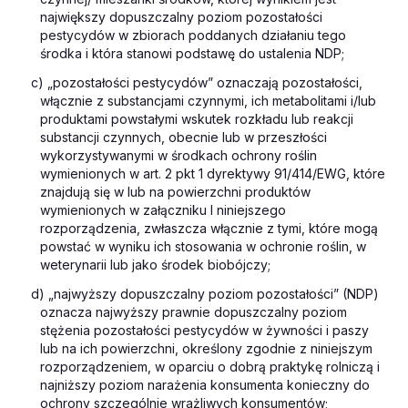
największy dopuszczalny poziom pozostałości
pestycydów w zbiorach poddanych działaniu tego
środka i która stanowi podstawę do ustalenia NDP;
c) „pozostałości pestycydów” oznaczają pozostałości,
włącznie z substancjami czynnymi, ich metabolitami i/lub
produktami powstałymi wskutek rozkładu lub reakcji
substancji czynnych, obecnie lub w przeszłości
wykorzystywanymi w środkach ochrony roślin
wymienionych w art. 2 pkt 1 dyrektywy 91/414/EWG, które
znajdują się w lub na powierzchni produktów
wymienionych w załączniku I niniejszego
rozporządzenia, zwłaszcza włącznie z tymi, które mogą
powstać w wyniku ich stosowania w ochronie roślin, w
weterynarii lub jako środek biobójczy;
d) „najwyższy dopuszczalny poziom pozostałości” (NDP)
oznacza najwyższy prawnie dopuszczalny poziom
stężenia pozostałości pestycydów w żywności i paszy
lub na ich powierzchni, określony zgodnie z niniejszym
rozporządzeniem, w oparciu o dobrą praktykę rolniczą i
najniższy poziom narażenia konsumenta konieczny do
ochrony szczególnie wrażliwych konsumentów;