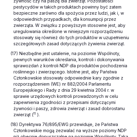
żywność czy na paszę dla zwierząt. Pozostałości
pestycydów w takich produktach powinny być zatem
bezpieczne zarówno dla spożycia przez ludzi, jak i, w
odpowiednich przypadkach, dla konsumpcji przez
zwierząta. W związku z powyższym stosowne jest, aby
uregulowania określone w niniejszym rozporządzeniu
stosowały się również do tych produktów w uzupełnieniu
szczegółowych zasad dotyczących żywienia zwierząt.
(17) Niezbędne jest ustalenie, na poziomie Wspólnoty,
pewnych warunków określania, kontroli i dokonywania
sprawozdań z kontroli NDP dla produktów pochodzenia
roślinnego i zwierzęcego. Istotne jest, aby Państwa
Członkowskie stosowały odpowiednie kary zgodnie z
rozporządzeniem (WE) nr 882/2004 Parlamentu
Europejskiego i Rady z dnia 29 kwietnia 2004 r. w
sprawie urzędowych kontroli prowadzonych w celu
zapewnienia zgodności z przepisami dotyczącymi
żywności i paszy, zdrowia zwierząt i zasad dobrostanu
11
zwierząt (
).
(18) Dyrektywa 76/895/EWG przewiduje, że Państwa
Członkowskie mogą zezwalać na
wyższe
poziomy NDP
niż obecnie dopuszczalne na poziomie Wspólnoty. Taka