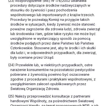
(23) Rozporządzenie (WE) nr 178/2002 ustanawia
procedury dotyczące środków nadzwyczajnych w
stosunku do żywności i pasz pochodzenia
wspólnotowego lub importowanych z krajów trzecich.
Procedury te pozwalają Komisji na przyjęcie takich
środków w sytuacjach, kiedy żywność może stanowić
poważne zagrożenie dla zdrowia ludzi, zdrowia zwierząt
lub środowiska i tam, gdzie takie ryzyko nie może być
uwzględnione w wystarczający sposób za pomocą
środków podjętych przez dane Państwo lub Państwa
Członkowskie. Stosowne jest, aby te środki i ich skutki
dla ludzi i, w odpowiednich przypadkach, dla zwierząt,
były oceniane przez Urząd.
(24) Przewlekłe lub, w niektórych przypadkach, ostre
narażenie konsumentów na pozostałości pestycydów
pobierane z żywnością powinno być oszacowane
zgodnie z procedurami i praktykami wspólnotowymi, z
uwzględnieniem zaleceń opublikowanych przez
Światową Organizację Zdrowia.
(25) Należy przeprowadzić konsultacje z partnerami
handlowymi Wspólnoty, za pośrednictwem Światowej
Organizacji Handlu, na temat proponowanych NDP, a ich