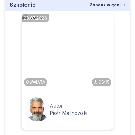
Szkolenie
Zobacz więcej
08.07.2026
Czy okresy pracy na
zleceniu i działalności
gospodarczej wliczone do
stażu pracy zmienią prawo
nauczyciela do nagrody
jubileuszowej
OŚWIATA
06:15
Autor
Piotr Malinowski