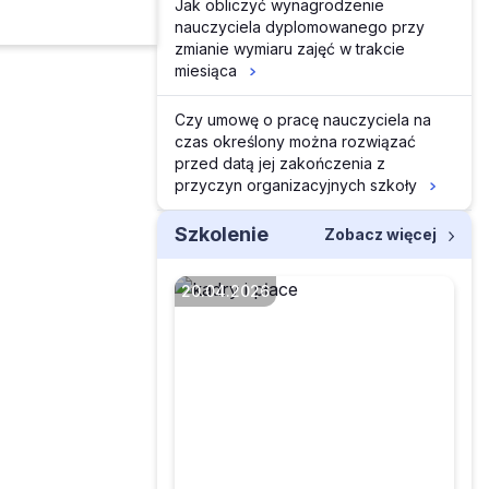
Jak obliczyć wynagrodzenie
nauczyciela dyplomowanego przy
zmianie wymiaru zajęć w trakcie
miesiąca
Czy umowę o pracę nauczyciela na
czas określony można rozwiązać
przed datą jej zakończenia z
przyczyn organizacyjnych szkoły
Szkolenie
Zobacz więcej
20.04.2026
Klauzule poufności w
umowach o pracę