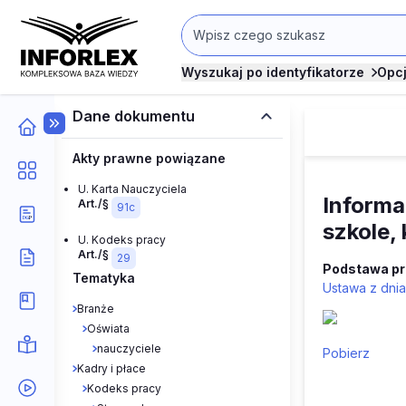
Wyszukaj po identyfikatorze
Opc
Dane dokumentu
Akty prawne powiązane
U. Karta Nauczyciela
Informa
Art./§
91c
szkole,
U. Kodeks pracy
Art./§
29
Podstawa p
Tematyka
Ustawa z dnia
Branże
Oświata
nauczyciele
Pobierz
Kadry i płace
Kodeks pracy