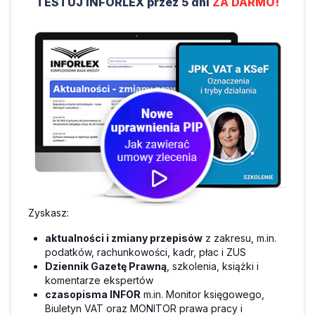
TESTUJ INFORLEX przez 5 dni
ZA DARMO!
Zyskasz:
aktualności i zmiany przepisów
z zakresu, m.in.
podatków, rachunkowości, kadr, płac i ZUS
Dziennik Gazetę Prawną
, szkolenia, książki i
komentarze ekspertów
czasopisma INFOR
m.in. Monitor księgowego,
Biuletyn VAT oraz MONITOR prawa pracy i