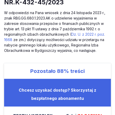
NR.K-432-45/2023
W odpowiedzi na Pana wniosek z dnia 24 listopada 2023 r.,
znak RBG.GG.680.1.2023.AK o udzielenie wyjaśnienia w
zakresie stosowania przepisów o finansach publicznych w
trybie art. 13 pkt 11 ustawy z dnia 7 października 1992 r. o
regionalnych izbach obrachunkowych (
Dz. U. z 2022 r. poz.
1668
ze zm.) dotyczący możliwości udziału w przetargu na
nabycie gminnego lokalu użytkowego, Regionalna Izba
Obrachunkowa w Bydgoszczy wyjaśnia, co następuje.
Pozostało
88%
treści
Chcesz uzyskać dostęp? Skorzystaj z
bezpłatnego abonamentu