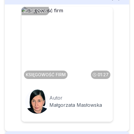
05.08.2026
Jak opodatkować budowle
na działce osoby fizycznej,
na której znajduje się
budynek mieszkalny
KSIĘGOWOŚĆ FIRM
01:27
Autor
Małgorzata Masłowska