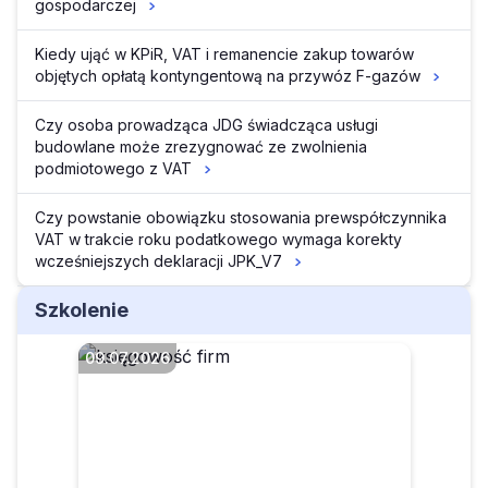
gospodarczej
Kiedy ująć w KPiR, VAT i remanencie zakup towarów
objętych opłatą kontyngentową na przywóz F-gazów
Czy osoba prowadząca JDG świadcząca usługi
budowlane może zrezygnować ze zwolnienia
podmiotowego z VAT
Czy powstanie obowiązku stosowania prewspółczynnika
VAT w trakcie roku podatkowego wymaga korekty
wcześniejszych deklaracji JPK_V7
Szkolenie
09.07.2026
Czego dotyczy rewolucja w